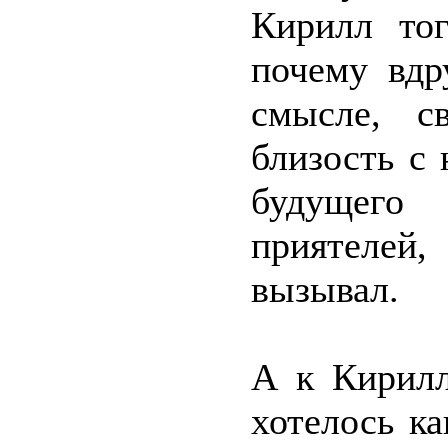
Кирилл то
почему вдр
смысле, с
близость с
будущего
приятелей
вызывал.
А к Кирилл
хотелось к