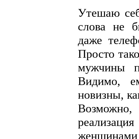
Утешаю себ
слова не б
даже телеф
Просто так
мужчины п
Видимо, е
новизны, ка
Возможно
реализац
женщинам