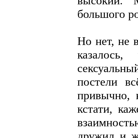
высокий. 
большого ро
Но нет, не 
казалось,
сексуальны
постели вс
привычно, 
кстати, ка
взаимность
дружил и ж