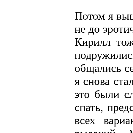
Потом я выш
не до эроти
Кирилл тож
подружилис
общались с
я снова ста
это были с
спать, пред
всех вариа