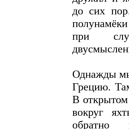
до сих пор
полунамёки
при слу
двусмыслен
Однажды мы
Грецию. Там
В открытом
вокруг яхт
обратно