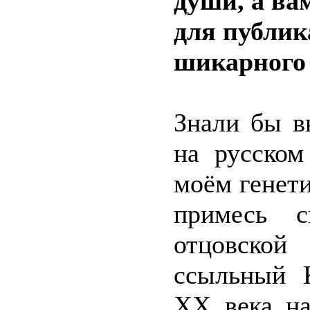
души, а ва
для публик
шикарного 
Знали бы в
на русском
моём генети
примесь 
отцовской
ссыльный К
XX века н