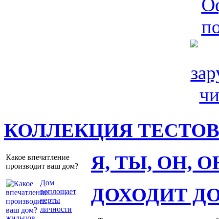
КОЛЛЕКЦИЯ ТЕСТО
Я, ТЫ, ОН, 
Какое впечатление
производит ваш дом?
Дом
ДОХОДИТ Д
воплощает
черты
личности
жильцов
.