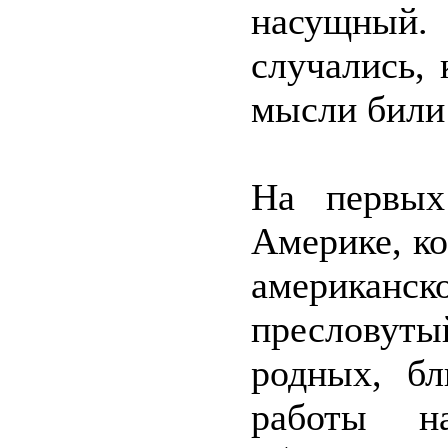
насущный.
случались,
мысли били
На первых
Америке, к
американс
преслову
родных, бл
работы н