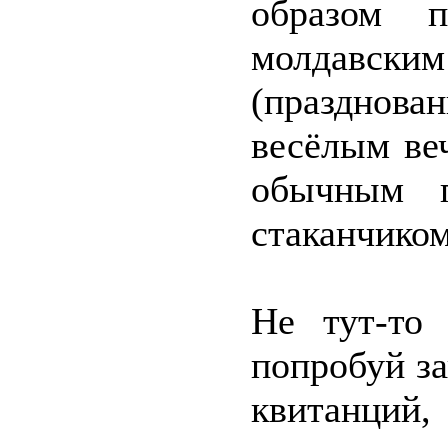
образом 
молдавск
(празднова
весёлым ве
обычным п
стаканчиком
Не тут-то
попробуй за
квитанци