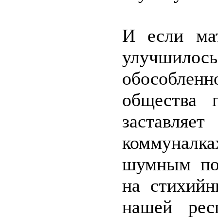
И если ма
улучшилось
обособлен
общества 
заставля
коммуналк
шумным пот
на стихийн
нашей рес