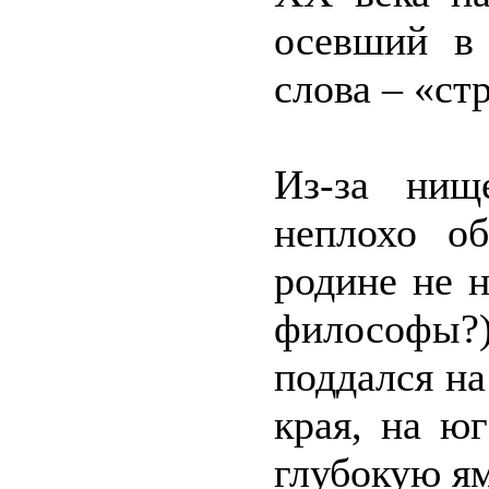
осевший в
слова – «ст
Из-за нище
неплохо о
родине не 
философы
поддался на
края, на ю
глубокую я