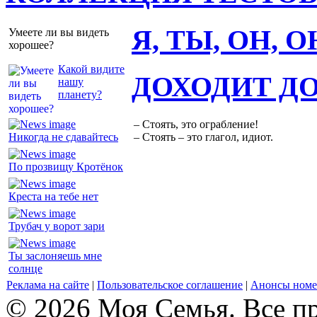
Я, ТЫ, ОН, 
Умеете ли вы видеть
хорошее?
Какой видите
ДОХОДИТ Д
нашу
планету?
– Стоять, это ограбление!
Никогда не сдавайтесь
– Стоять – это глагол, идиот.
По прозвищу Кротёнок
Креста на тебе нет
Трубач у ворот зари
Ты заслоняешь мне
солнце
Реклама на сайте
|
Пользовательское соглашение
|
Анонсы номе
© 2026 Моя Семья. Все п