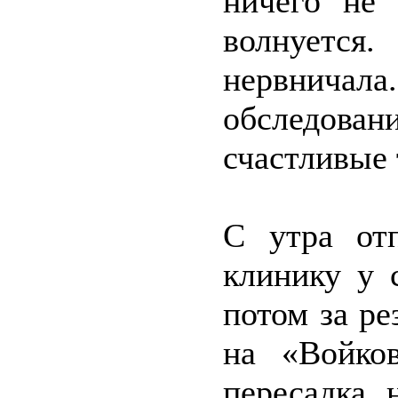
ничего не 
волнуетс
нервничала
обследов
счастливые 
С утра от
клинику у 
потом за ре
на «Войко
пересадка 