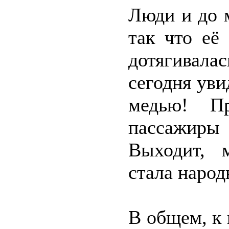
Люди и до м
так что её
дотягивала
сегодня уви
медью! П
пассажиры 
Выходит, 
стала народ
В общем, к 