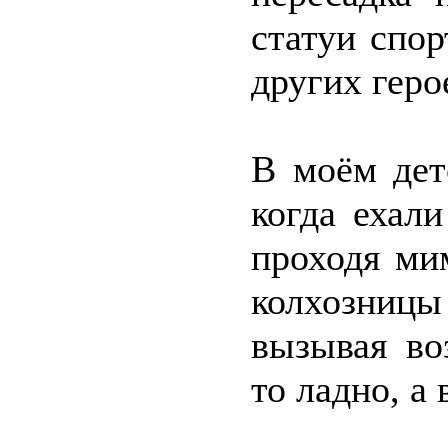
статуи спор
других геро
В моём дет
когда ехал
проходя ми
колхозниц
вызывая во
то ладно, а