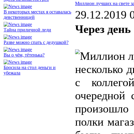
Миллион лучших на свете з
29.12.2019 
В некоторых местах я оставалась
девственницей
Через день
Тайна приличной леди
Разве можно спать с дедушкой?
Вы о чём, тётенька?
несколько д
Бросила на стол деньги и
убежала
с коллего
очередной 
произошло 
полки мага