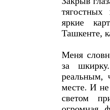
Закрыв глаз
тягостных 
яркие кар
Ташкенте, 
Меня словн
за шкирку
реальным, 
месте. И не
светом пр
огромная ф