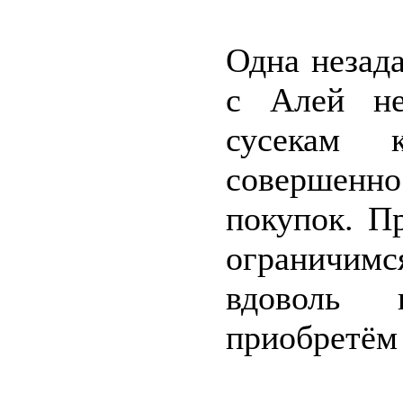
Одна незад
с Алей не
сусекам 
совершенно
покупок. П
ограничимс
вдоволь 
приобретём