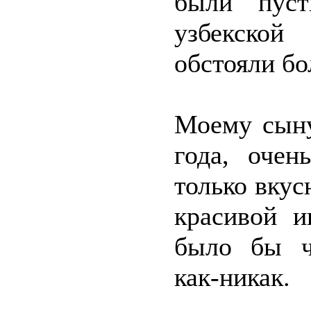
были пуст
узбекской
обстояли бо
Моему сыну
года, очен
только вкус
красивой и
было бы чт
как-никак.