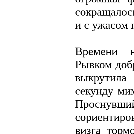
сокращалось
и с ужасом 
Времени н
Рывком добр
выкрутила 
секунду ми
Проснувш
сориентиро
визга торм