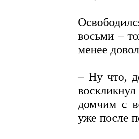
Освободилс
восьми – т
менее дово
– Ну что, д
воскликнул 
домчим с в
уже после п