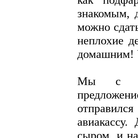
знакомым, 
можно сдат
неплохие де
домашним! 
Мы с ра
предложе
отправился
авиакассу.
сыром, и на