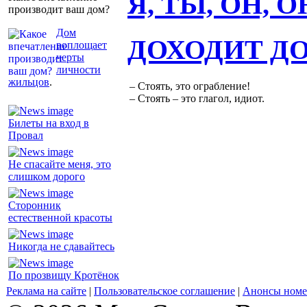
Я, ТЫ, ОН, 
производит ваш дом?
Дом
ДОХОДИТ Д
воплощает
черты
личности
жильцов
.
– Стоять, это ограбление!
– Стоять – это глагол, идиот.
Билеты на вход в
Провал
Не спасайте меня, это
слишком дорого
Сторонник
естественной красоты
Никогда не сдавайтесь
По прозвищу Кротёнок
Реклама на сайте
|
Пользовательское соглашение
|
Анонсы номе