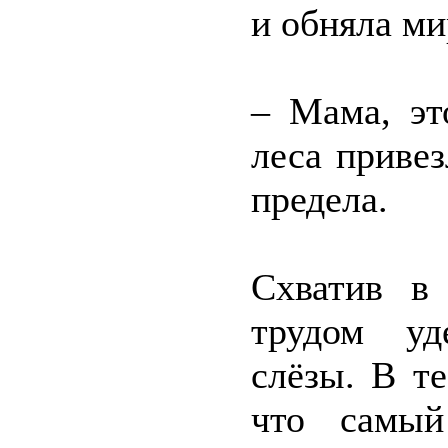
и обняла ми
– Мама, эт
леса приве
предела.
Схватив в
трудом уд
слёзы. В т
что самый