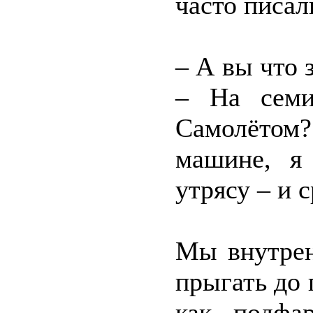
часто писал
– А вы что 
– На семи
Самолётом?
машине, я
утрясу – и 
Мы внутрен
прыгать до 
как подфа