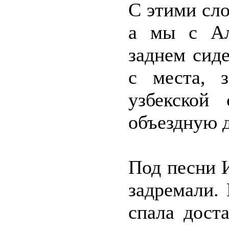
С этими сло
а мы с Ал
заднем сид
с места, 
узбекской
объездную д
Под песни 
задремали. 
спала дост