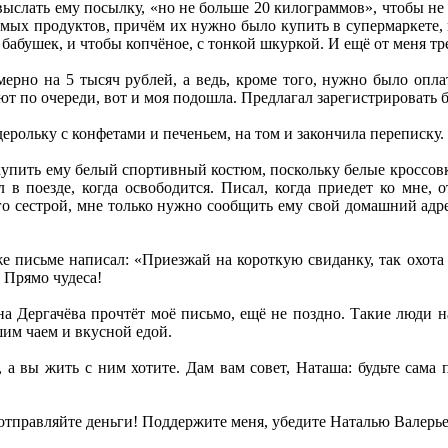
выслать ему посылку, «но не больше 20 килограммов», чтобы не п
мых продуктов, причём их нужно было купить в супермаркете, п
бабушек, и чтобы копчёное, с тонкой шкуркой. И ещё от меня тре
ерно на 5 тысяч рублей, а ведь, кроме того, нужно было опла
 по очереди, вот и моя подошла. Предлагал зарегистрировать брак
ерольку с конфетами и печеньем, на том и закончила переписку.
упить ему белый спортивный костюм, поскольку белые кроссовки
в поезде, когда освободится. Писал, когда приедет ко мне, о
го сестрой, мне только нужно сообщить ему свой домашний адрес
 письме написал: «Приезжай на короткую свиданку, так охота 
. Прямо чудеса!
а Дергачёва прочтёт моё письмо, ещё не поздно. Такие люди на 
им чаем и вкусной едой.
, а вы жить с ним хотите. Дам вам совет, Наташа: будьте сама 
отправляйте деньги! Поддержите меня, убедите Наталью Валерье