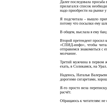
Далее последовала просьба 
прилагался список необходи
надо приобрести на рынке у 
Я подсчитала – вышло прим
потому что посылки ему шлют
В общем, выслала я ему банд
Второй претендент просил к
«СПИД-инфо», чтобы читал 
отправимся знакомиться с е
молчание.
Третий мужчина в первом же
ехать, в Соликамск, на Урал
Надеюсь, Наталья Валерьевн
дорогими сигаретами, хорош
Я-то просто вела переписку
расчёт.
Обращаюсь к читателям: не 