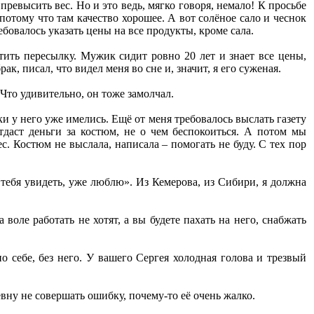
ревысить вес. Но и это ведь, мягко говоря, немало! К просьбе
отому что там качество хорошее. А вот солёное сало и чеснок
бовалось указать цены на все продукты, кроме сала.
тить пересылку. Мужик сидит ровно 20 лет и знает все цены,
, писал, что видел меня во сне и, значит, я его суженая.
 Что удивительно, он тоже замолчал.
 у него уже имелись. Ещё от меня требовалось выслать газету
тдаст деньги за костюм, не о чем беспокоиться. А потом мы
. Костюм не выслала, написала – помогать не буду. С тех пор
тебя увидеть, уже люблю». Из Кемерова, из Сибири, я должна
воле работать не хотят, а вы будете пахать на него, снабжать
по себе, без него. У вашего Сергея холодная голова и трезвый
вну не совершать ошибку, почему-то её очень жалко.