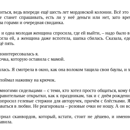
ться, ведь впереди ещё шесть лет мордовской колонии. Всё это 
 станет спрашивать, есть ли у неё деньги или нет, зато вр
за горами и очередная свиданка.
, и одна молодая женщина спросила, где ей выйти, – надо было в
гла ей, а женщина даже вспотела, шапка сбилась. Сказала, ед
щё пять.
поинтересовалась я.
дочка, которую оставила с мамой.
лась. Я смотрела в окно, как она волоком тащила свои баулы, и 
 поймал наживку на крючок.
многими сидельцами – с теми, кто хотел просто общаться, кому
дравительные открытки, как к праздникам, так и с днём рождения
попросил гелевые стержни для авторучек, причём с блёстками. Я
ваться в любви. Не реагировала – розовые очки не ношу. А он в
рнал сканвордов, который, кстати, стоит не дёшево, и именн
авила.