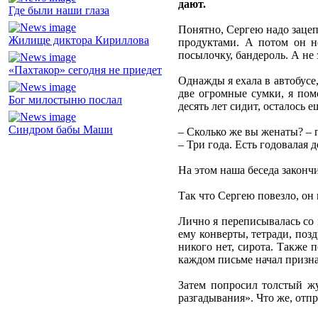
дают.
Где были наши глаза
Понятно, Сергею надо зацепи
Жилище диктора Кириллова
продуктами. А потом он не
посылочку, бандероль. А не 
«Пахтакор» сегодня не приедет
Однажды я ехала в автобусе
две огромные сумки, я помо
Бог милостыню послал
десять лет сидит, осталось е
Синдром бабы Маши
– Сколько же вы женаты? – 
– Три года. Есть годовалая 
На этом наша беседа закончи
Так что Сергею повезло, он
Лично я переписывалась со 
ему конверты, тетради, поз
никого нет, сирота. Также 
каждом письме начал призна
Затем попросил толстый жу
разгадывания». Что же, отпр