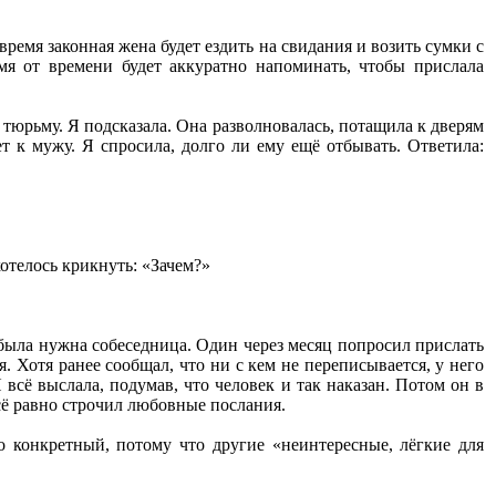
время законная жена будет ездить на свидания и возить сумки с
емя от времени будет аккуратно напоминать, чтобы прислала
 тюрьму. Я подсказала. Она разволновалась, потащила к дверям
ет к мужу. Я спросила, долго ли ему ещё отбывать. Ответила:
хотелось крикнуть: «Зачем?»
 была нужна собеседница. Один через месяц попросил прислать
. Хотя ранее сообщал, что ни с кем не переписывается, у него
 всё выслала, подумав, что человек и так наказан. Потом он в
сё равно строчил любовные послания.
о конкретный, потому что другие «неинтересные, лёгкие для