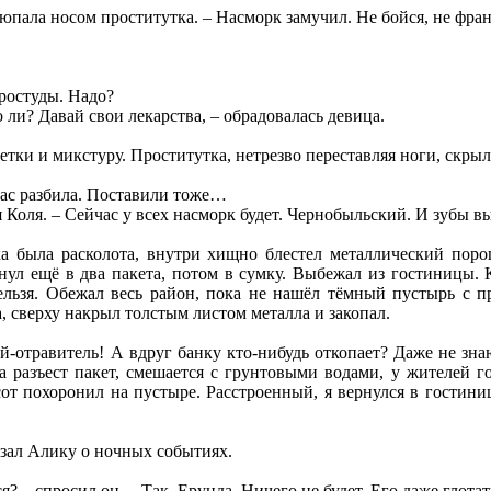
хлюпала носом проститутка. – Насморк замучил. Не бойся, не фр
простуды. Надо?
 ли? Давай свои лекарства, – обрадовалась девица.
тки и микстуру. Проститутка, нетрезво переставляя ноги, скрыла
 вас разбила. Поставили тоже…
 Коля. – Сейчас у всех насморк будет. Чернобыльский. И зубы в
а была расколота, внутри хищно блестел металлический поро
нул ещё в два пакета, потом в сумку. Выбежал из гостиницы. 
ельзя. Обежал весь район, пока не нашёл тёмный пустырь с 
, сверху накрыл толстым листом металла и закопал.
ей-отравитель! А вдруг банку кто-нибудь откопает? Даже не знаю
на разъест пакет, смешается с грунтовыми водами, у жителей 
т похоронил на пустыре. Расстроенный, я вернулся в гостиниц
зал Алику о ночных событиях.
я? – спросил он. – Так. Ерунда. Ничего не будет. Его даже глота