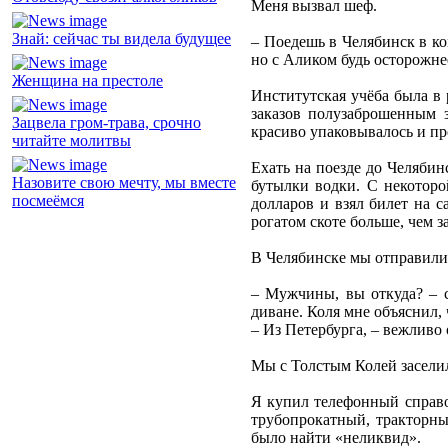
Меня вызвал шеф.
Знай: сейчас ты видела будущее
– Поедешь в Челябинск в к
но с Аликом будь осторожне
Женщина на престоле
Институтская учёба была в 
заказов полузаброшенным 
Зацвела гром-трава, срочно
красиво упаковывалось и пр
читайте молитвы
Ехать на поезде до Челябин
Назовите свою мечту, мы вместе
бутылки водки. С некоторо
посмеёмся
долларов и взял билет на с
рогатом скоте больше, чем з
В Челябинске мы отправилис
– Мужчины, вы откуда? – 
диване. Коля мне объяснил, 
– Из Петербурга, – вежливо
Мы с Толстым Колей заселил
Я купил телефонный справоч
трубопрокатный, тракторны
было найти «неликвид».