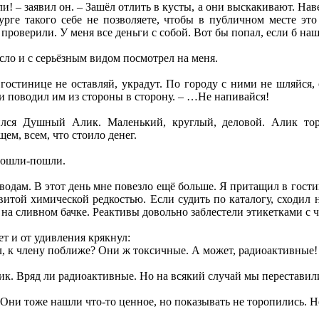
! – заявил он. – Зашёл отлить в кусты, а они выскакивают. Наве
урге такого себе не позволяете, чтобы в публичном месте э
проверили. У меня все деньги с собой. Вот бы попал, если б на
сло и с серьёзным видом посмотрел на меня.
 гостинице не оставляй, украдут. По городу с ними не шляйся
и поводил им из стороны в сторону. – …Не напивайся!
ился Душный Алик. Маленький, круглый, деловой. Алик то
ем, всем, что стоило денег.
 Пошли-пошли.
водам. В этот день мне повезло ещё больше. Я притащил в гости
витой химической редкостью. Если судить по каталогу, сходил
на сливном бачке. Реактивы довольно заблестели этикетками с 
ет и от удивления крякнул:
, к члену поближе? Они ж токсичные. А может, радиоактивные!
ик. Вряд ли радиоактивные. Но на всякий случай мы переставил
 Они тоже нашли что-то ценное, но показывать не торопились. Н