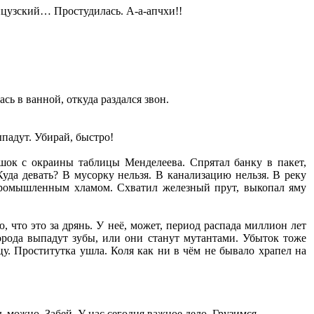
анцузский… Простудилась. А-а-апчхи!!
сь в ванной, откуда раздался звон.
ыпадут. Убирай, быстро!
шок с окраины таблицы Менделеева. Спрятал банку в пакет,
Куда девать? В мусорку нельзя. В канализацию нельзя. В реку
промышленным хламом. Схватил железный прут, выкопал яму
, что это за дрянь. У неё, может, период распада миллион лет
города выпадут зубы, или они станут мутантами. Убыток тоже
у. Проститутка ушла. Коля как ни в чём не бывало храпел на
ть можно. Забей. У нас сегодня важное дело. Грузимся.