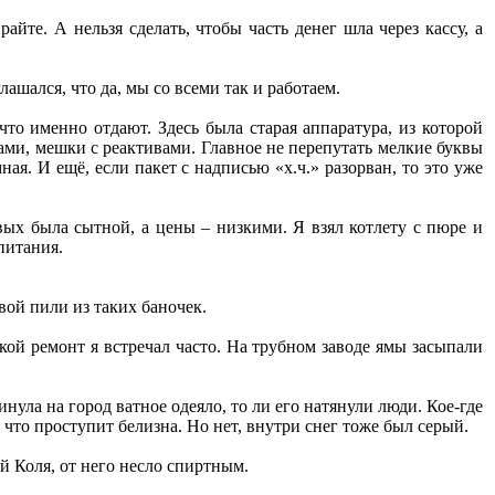
йте. А нельзя сделать, чтобы часть денег шла через кассу, а
ашался, что да, мы со всеми так и работаем.
о именно отдают. Здесь была старая аппаратура, из которой
ами, мешки с реактивами. Главное не перепутать мелкие буквы
ная. И ещё, если пакет с надписью «х.ч.» разорван, то это уже
вых была сытной, а цены – низкими. Я взял котлету с пюре и
питания.
вой пили из таких баночек.
кой ремонт я встречал часто. На трубном заводе ямы засыпали
ула на город ватное одеяло, то ли его натянули люди. Кое-где
, что проступит белизна. Но нет, внутри снег тоже был серый.
й Коля, от него несло спиртным.