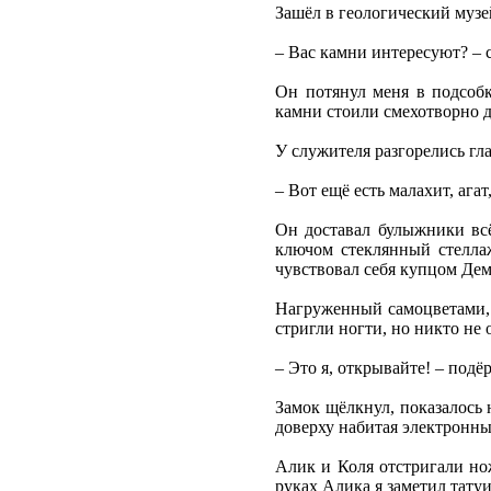
Зашёл в геологический музей
– Вас камни интересуют? – 
Он потянул меня в подсобк
камни стоили смехотворно д
У служителя разгорелись гла
– Вот ещё есть малахит, ага
Он доставал булыжники всё
ключом стеклянный стелла
чувствовал себя купцом Де
Нагруженный самоцветами, я
стригли ногти, но никто не 
– Это я, открывайте! – подё
Замок щёлкнул, показалось 
доверху набитая электронн
Алик и Коля отстригали но
руках Алика я заметил татуи