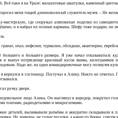
. Всё-таки я на Урале: малахитовые шкатулки, каменный цветок,
спросил меня тощий длинноволосый служитель музея. – Не жела
у-мастерскую, где сооружал аляповатые поделки из самоцвет
ёшево, и я набрал их полные карманы. Шефу тоже подарю, он л
за.
т, гранат, опал, нефелин, турмалин, обсидиан, авантюрин, еврей
 большего и большего размера. Я уже начал отказываться: куд
ж и вынул потрясающе красивый кусок яшмы, килограммов н
мидовым. Надо же, на одни командировочные могу полмузея куп
 вернулся в гостиницу. Постучал к Алику. Никто не ответил. По
отзывался.
ргал ручку двери.
недовольное лицо Алика. Он выглянул в коридор, покрутил гол
ыми платами, радиодеталями и микросхемами.
жки деталей, выламывали разъёмы и аккуратно складывали в пл
ровки. Не драконы, не голые русалки, а какие-то буквы, совсем 