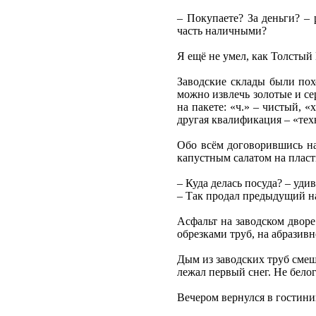
– Покупаете? За деньги? – 
часть наличными?
Я ещё не умел, как Толстый 
Заводские склады были пох
можно извлечь золотые и се
на пакете: «ч.» – чистый, «
другая квалификация – «тех
Обо всём договорившись на 
капустным салатом на пласт
– Куда делась посуда? – удив
– Так продал предыдущий на
Асфальт на заводском дворе
обрезками труб, на абразив
Дым из заводских труб смеш
лежал первый снег. Не белог
Вечером вернулся в гостини