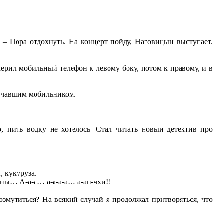
. – Пора отдохнуть. На концерт пойду, Наговицын выступает.
мерил мобильный телефон к левому боку, потом к правому, и в
орчавшим мобильником.
о, пить водку не хотелось. Стал читать новый детектив про
, кукуруза.
ны… А-а-а… а-а-а-а… а-ап-чхи!!
змутиться? На всякий случай я продолжал притворяться, что