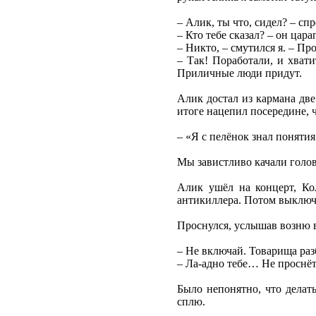
– Алик, ты что, сидел? – спр
– Кто тебе сказал? – он цара
– Никто, – смутился я. – Пр
– Так! Поработали, и хвати
Приличные люди придут.
Алик достал из кармана две
итоге нацепил посередине, 
– «Я с пелёнок знал поняти
Мы завистливо качали голов
Алик ушёл на концерт, Кол
антикиллера. Потом выключи
Проснулся, услышав возню в
– Не включай. Товарища разб
– Ла-адно тебе… Не проснё
Было непонятно, что делат
сплю.