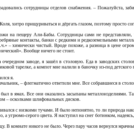
радовались сотрудницы отделов снабжения. – Пожалуйста, забира
Коля, хитро прищуриваться и дёргать глазом, поэтому просто согл
ожи на пещеру Али-Бабы. Сотрудницы сами не представляли, чт
ребряные контакты, банки с редкими и редкоземельными металл
х.ч.» – химически чистый. Вроде похоже, а разница в цене огром
нический». Вообще ничего не стоит.
очередном заводе, я зашёл в столовую. Еда в заводских столо
иковой тарелке, а компот мне налили в баночку из-под детского 
ился я.
чальник, – флегматично ответили мне. Все собравшиеся в столо
 был в ямах. Все они оказались засыпаны металлоизделиями. Та
ном – осколками шлифовальных дисков.
ивался с низкими тучами. И было непонятно, то ли природа накин
о, а угрюмо-серого цвета. Я наступил на снег ботинком, надеясь
цу. В комнате никого не было. Через пару часов вернулся мрачны