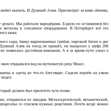
он любит выпить. И Душный Алик. Присмотрит за вами обоими,
ие деньги. Мы работали мародёрами. Ездили по оставшимся без
е металлы и списанное оборудование. В Петербурге всё это
ного шока.
сного сыра, банку маринованных грибов, нарезной батон и две
е. Душный Алик на поезд не пришёл, он выпросил у шефа 200
оли появилась достойная компания. А я за время пути узнал о
 окон открывался вид на мутноватую реку Миасс.
шены и одеты во что-то блестящее. Сидели втроём на узком
 видел.
торый должен был прилететь чуть позже.
ени, отправился по заводам. Металлургический, механический,
 шпаргалка со списком нужных реактивов. Почти везде можно