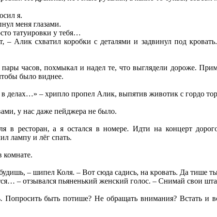
осил я.
пнул меня глазами.
осто татуировки у тебя…
т, – Алик схватил коробки с деталями и задвинул под кровать
 пары часов, похмыкал и надел те, что выглядели дороже. При
чтобы было виднее.
я в делах…» – хрипло пропел Алик, выпятив животик с гордо т
ами, у нас даже пейджера не было.
я в ресторан, а я остался в номере. Идти на концерт дорог
л лампу и лёг спать.
 комнате.
удишь, – шипел Коля. – Вот сюда садись, на кровать. Да тише ты
тся… – отзывался пьяненький женский голос. – Снимай свои шта
ь. Попросить быть потише? Не обращать внимания? Встать и во