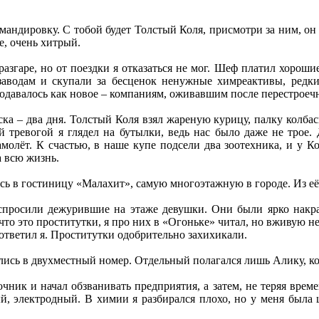
омандировку. С тобой будет Толстый Коля, присмотри за ним, 
е, очень хитрый.
разгаре, но от поездки я отказаться не мог. Шеф платил хорош
заводам и скупали за бесценок ненужные химреактивы, редки
одавалось как новое – компаниям, оживавшим после перестроеч
ска – два дня. Толстый Коля взял жареную курицу, палку колба
й тревогой я глядел на бутылки, ведь нас было даже не тро
амолёт. К счастью, в наше купе подсели два зоотехника, и у К
а всю жизнь.
ь в гостиницу «Малахит», самую многоэтажную в городе. Из её
спросили дежурившие на этаже девушки. Они были ярко накра
что это проститутки, я про них в «Огоньке» читал, но вживую не
 ответил я. Проститутки одобрительно захихикали.
ись в двухместный номер. Отдельный полагался лишь Алику, ко
ник и начал обзванивать предприятия, а затем, не теряя врем
й, электродный. В химии я разбирался плохо, но у меня была