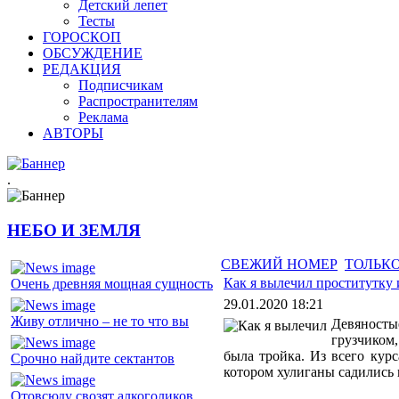
Детский лепет
Тесты
ГОРОСКОП
ОБСУЖДЕНИЕ
РЕДАКЦИЯ
Подписчикам
Распространителям
Реклама
АВТОРЫ
.
НЕБО И ЗЕМЛЯ
СВЕЖИЙ НОМЕР
ТОЛЬКО
Как я вылечил проститутку 
Очень древняя мощная сущность
29.01.2020 18:21
Живу отлично – не то что вы
Девяносты
грузчиком,
была тройка. Из всего кур
Срочно найдите сектантов
котором хулиганы садились н
Отовсюду свозят алкоголиков