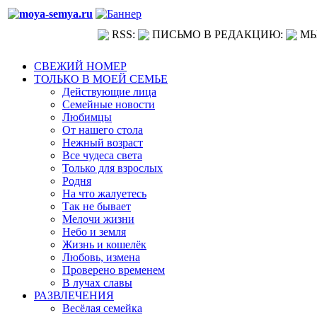
RSS:
ПИСЬМО В РЕДАКЦИЮ:
МЫ
СВЕЖИЙ НОМЕР
ТОЛЬКО В МОЕЙ СЕМЬЕ
Действующие лица
Семейные новости
Любимцы
От нашего стола
Нежный возраст
Все чудеса света
Только для взрослых
Родня
На что жалуетесь
Так не бывает
Мелочи жизни
Небо и земля
Жизнь и кошелёк
Любовь, измена
Проверено временем
В лучах славы
РАЗВЛЕЧЕНИЯ
Весёлая семейка