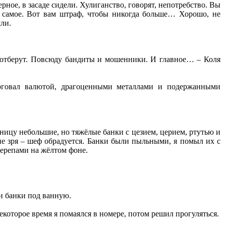
рное, в засаде сидели. Хулиганство, говорят, непотребство. Вы
то самое. Вот вам штраф, чтобы никогда больше… Хорошо, не
шли.
, отберут. Повсюду бандиты и мошенники. И главное… – Коля
рговал валютой, драгоценными металлами и подержанными
ницу небольшие, но тяжёлые банки с цезием, церием, ртутью и
 не зря – шеф обрадуется. Банки были пыльными, я помыл их с
черепами на жёлтом фоне.
и банки под ванную.
екоторое время я помаялся в номере, потом решил прогуляться.