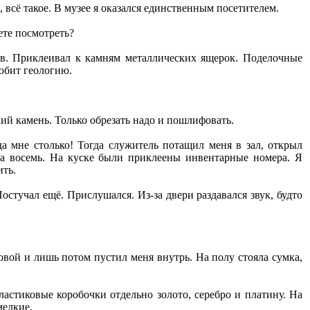
 всё такое. В музее я оказался единственным посетителем.
ете посмотреть?
ов. Приклеивал к камням металлических ящерок. Поделочные
юбит геологию.
ский камень. Только обрезать надо и пошлифовать.
а мне столько! Тогда служитель потащил меня в зал, открыл
а восемь. На куске были приклеены инвентарные номера. Я
ить.
стучал ещё. Прислушался. Из-за двери раздавался звук, будто
овой и лишь потом пустил меня внутрь. На полу стояла сумка,
астиковые коробочки отдельно золото, серебро и платину. На
мелкие.