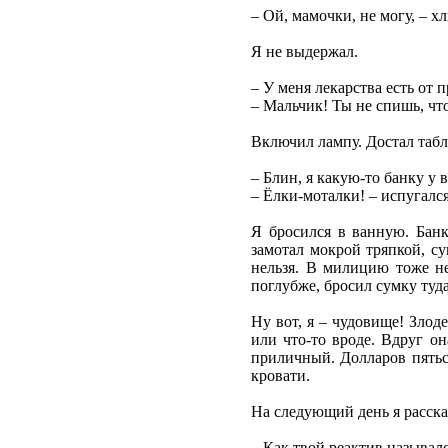
– Ой, мамочки, не могу, – 
Я не выдержал.
– У меня лекарства есть от 
– Мальчик! Ты не спишь, что
Включил лампу. Достал табле
– Блин, я какую-то банку у
– Ёлки-моталки! – испугался
Я бросился в ванную. Банк
замотал мокрой тряпкой, су
нельзя. В милицию тоже н
поглубже, бросил сумку туда
Ну вот, я – чудовище! Злод
или что-то вроде. Вдруг о
приличный. Долларов пятьсо
кровати.
На следующий день я расска
– Как твой реактив называлс