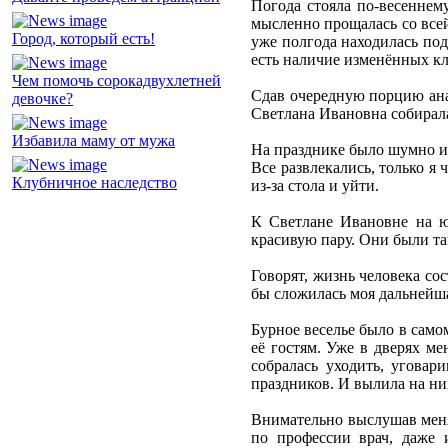
Погода стояла по-весеннему
мысленно прощалась со всей
Город, который есть!
уже полгода находилась по
есть наличие изменённых кл
Чем помочь сорокадвухлетней
Сдав очередную порцию анали
девочке?
Светлана Ивановна собиралас
Избавила маму от мужа
На празднике было шумно и 
Все развлекались, только я
Клубничное наследство
из-за стола и уйти.
К Светлане Ивановне на ю
красивую пару. Они были так
Говорят, жизнь человека со
бы сложилась моя дальнейша
Бурное веселье было в само
её гостям. Уже в дверях ме
собралась уходить, уговар
праздников. И вылила на ни
Внимательно выслушав меня,
по профессии врач, даже и