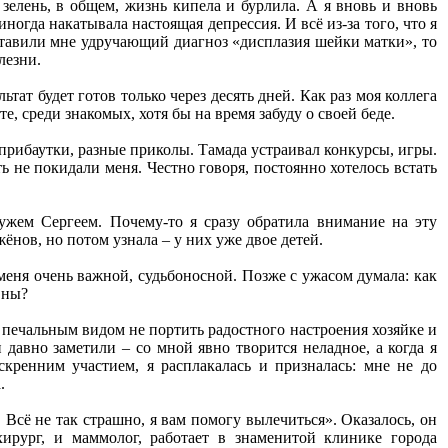
 зелень, в общем, жизнь кипела и бурлила. А я вновь и вновь
огда накатывала настоящая депрессия. И всё из-за того, что я
тавили мне удручающий диагноз «дисплазия шейки матки», то
лезни.
тат будет готов только через десять дней. Как раз моя коллега
е, среди знакомых, хотя бы на время забуду о своей беде.
прибаутки, разные приколы. Тамада устраивал конкурсы, игры.
ь не покидали меня. Честно говоря, постоянно хотелось встать
жем Сергеем. Почему-то я сразу обратила внимание на эту
ёнов, но потом узнала – у них уже двое детей.
 меня очень важной, судьбоносной. Позже с ужасом думала: как
вны?
м печальным видом не портить радостного настроения хозяйке и
 давно заметили – со мной явно творится неладное, а когда я
скренним участием, я расплакалась и призналась: мне не до
.
Всё не так страшно, я вам помогу вылечиться». Оказалось, он
хирург, и маммолог, работает в знаменитой клинике города