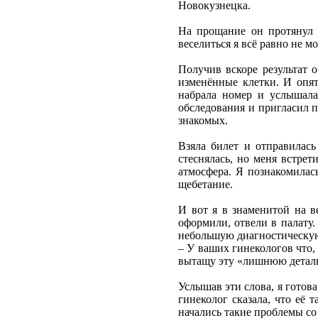
Новокузнецка.
На прощание он протянул 
веселиться я всё равно не м
Получив вскоре результат 
изменённые клетки. И опят
набрала номер и услышала
обследования и пригласил п
знакомых.
Взяла билет и отправилась
стеснялась, но меня встрет
атмосфера. Я познакомилас
щебетание.
И вот я в знаменитой на ве
оформили, отвели в палату.
небольшую диагностическую
– У ваших гинекологов что, 
вытащу эту «лишнюю деталь
Услышав эти слова, я готова
гинеколог сказала, что её 
начались такие проблемы со