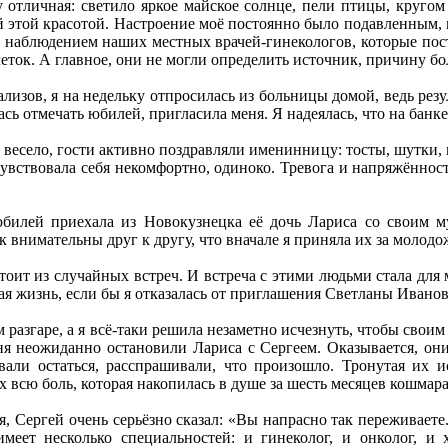
 отличная: светило яркое майское солнце, пели птицы, кругом
 этой красотой. Настроение моё постоянно было подавленным, ин
д наблюдением наших местных врачей-гинекологов, которые пос
еток. А главное, они не могли определить источник, причину бо
зов, я на недельку отпросилась из больницы домой, ведь резуль
ь отмечать юбилей, пригласила меня. Я надеялась, что на банкет
весело, гости активно поздравляли именинницу: тосты, шутки, 
 чувствовала себя некомфортно, одиноко. Тревога и напряжённост
билей приехала из Новокузнецка её дочь Лариса со своим му
 внимательны друг к другу, что вначале я приняла их за молодож
стоит из случайных встреч. И встреча с этими людьми стала для
я жизнь, если бы я отказалась от приглашения Светланы Ивано
м разгаре, а я всё-таки решила незаметно исчезнуть, чтобы свои
ня неожиданно остановили Лариса с Сергеем. Оказывается, они
ивали остаться, расспрашивали, что произошло. Тронутая их и
х всю боль, которая накопилась в душе за шесть месяцев кошмара
 Сергей очень серьёзно сказал: «Вы напрасно так переживаете. 
меет несколько специальностей: и гинеколог, и онколог, и 