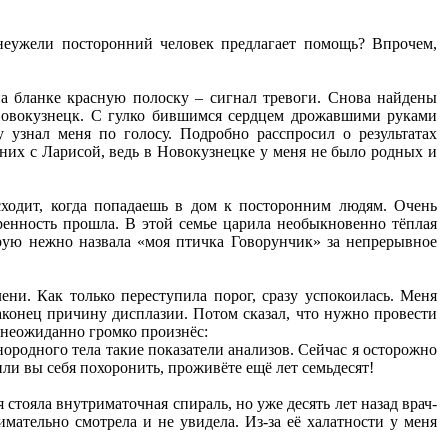
неужели посторонний человек предлагает помощь? Впрочем,
 на бланке красную полоску – сигнал тревоги. Снова найдены
в Новокузнецк. С гулко бившимся сердцем дрожавшими руками
 узнал меня по голосу. Подробно расспросил о результатах
 них с Ларисой, ведь в Новокузнецке у меня не было родных и
исходит, когда попадаешь в дом к посторонним людям. Очень
еренность прошла. В этой семье царила необыкновенно тёплая
рую нежно назвала «моя птичка Говорунчик» за непрерывное
лени. Как только переступила порог, сразу успокоилась. Меня
аконец причину дисплазии. Потом сказал, что нужно провести
 неожиданно громко произнёс:
инородного тела такие показатели анализов. Сейчас я осторожно
и вы себя похоронить, проживёте ещё лет семьдесят!
 стояла внутриматочная спираль, но уже десять лет назад врач-
имательно смотрела и не увидела. Из-за её халатности у меня