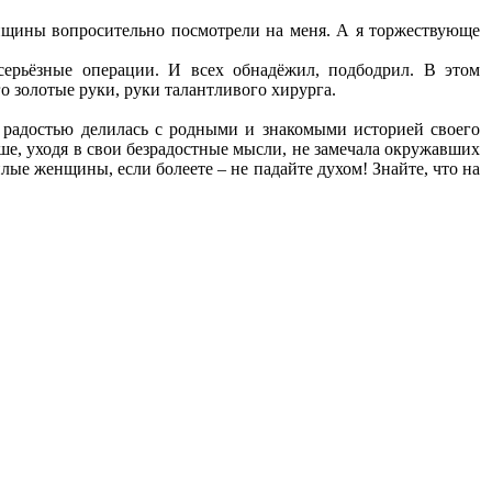
женщины вопросительно посмотрели на меня. А я торжествующе
серьёзные операции. И всех обнадёжил, подбодрил. В этом
о золотые руки, руки талантливого хирурга.
С радостью делилась с родными и знакомыми историей своего
ьше, уходя в свои безрадостные мысли, не замечала окружавших
илые женщины, если болеете – не падайте духом! Знайте, что на