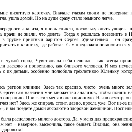
мне визитную карточку. Вначале глазам своим не поверила: 
огла, ушла домой. Но на душе сразу стало немного легче.
очередного анализа, я вновь сникла, поскольку опять увидела
ь врачи не знали, что делать. Тогда я решилась позвонить 
 в трубке приятный баритон Сергея. Удивительно – он сразу
риехать в клинику, где работал. Сам предложил остановиться у
 в чужой город. Чувствовала себя неловко – так всегда про
или ласково и приветливо, как близкого человека. И моя неув
ь с их детьми, особенно полюбила трёхлетнюю Юленьку, кото
сь регион клинике. Здесь так красиво, чисто, очень много зе
 Сергей сам назначил мне множество анализов, чтобы понять н
 операцию. Пригласил меня в операционную. Начав осмотр, он
глаз нет? Здесь же спираль стоит, давно, вросла уже. Вот из-за 
», и вы поедете домой абсолютно здоровой женщиной. Поспешил
 была расцеловать милого доктора. Да, у меня для предохранения
там нет – наверное, выскочила, такое бывает. Видимо, она невн
 здоровьем!