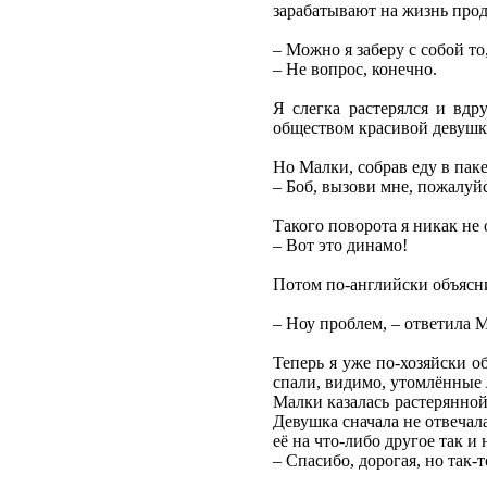
зарабатывают на жизнь прода
– Можно я заберу с собой то
– Не вопрос, конечно.
Я слегка растерялся и вдр
обществом красивой девушки,
Но Малки, собрав еду в паке
– Боб, вызови мне, пожалуйс
Такого поворота я никак не
– Вот это динамо!
Потом по-английски объяснил
– Ноу проблем, – ответила 
Теперь я уже по-хозяйски о
спали, видимо, утомлённые
Малки казалась растерянной,
Девушка сначала не отвечала
её на что-либо другое так и
– Спасибо, дорогая, но так-т