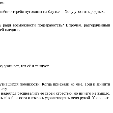
нет.
мущённо теребя пуговицы на блузке. – Хочу угостить родных.
сь ради возможности подзаработать? Впрочем, разгорячённый
ней наедине.
у ужинает, тот её и танцует.
крутившихся поблизости. Когда приехали ко мне, Тош и Диипти
ату.
Я надеялся расшевелить её своей страстью, но ничего не вышло.
ь её к близости и взялась удовлетворять меня рукой. Уговорить