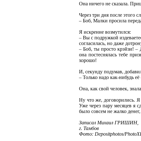
Она ничего не сказала. Приш
Через три дня после этого с
– Боб, Малки просила переда
Я искренне возмутился:
– Вы с подружкой издеваете
согласилась, но даже дотрон
– Боб, ты просто крэйзи! 
она постеснялась тебе при
хорошо!
И, секунду подумав, добави
– Только надо как-нибудь её
Она, как свой человек, знал
Ну что же, договорились. Я
Уже через пару месяцев я с
было совсем не жалко денег,
Записал Михаил ГРИШИН,
г. Тамбов
Фото: Depositphotos/PhotoXP