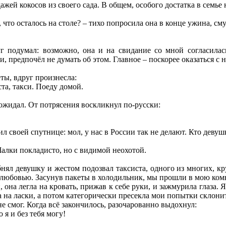
жей кокосов из своего сада. В общем, особого достатка в семье 
, что осталось на столе? – тихо попросила она в конце ужина, с
уг подумал: возможно, она и на свидание со мной согласила
 предпочёл не думать об этом. Главное – поскорее оказаться с 
ты, вдруг произнесла:
та, такси. Поеду домой.
 ожидал. От потрясения воскликнул по-русски:
 своей спутнице: мол, у нас в России так не делают. Кто девушк
Малки покладисто, но с видимой неохотой.
бнял девушку и жестом подозвал таксиста, одного из многих, 
 любовью. Засунув пакеты в холодильник, мы прошли в мою комн
 она легла на кровать, прижав к себе руки, и зажмурила глаза. 
 на ласки, а потом категорически пресекла мои попытки склонит
 не смог. Когда всё закончилось, разочарованно выдохнул:
о я и без тебя могу!