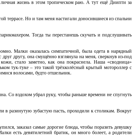
я личная жизнь в этом тропическом раю. А тут ещё Диипти за
ой террасе. Но и там меня настигали доносившиеся из спальни
е парикмахером. Тогда ты перестанешь скучать и подслушивать
кромно. Малки оказалась симпатичной, была одета в нарядный
 друг другу, она смущённо взглянула на меня, сверкнув из-под
ожи, стало заметно, как она покраснела. Наша «сводница»
ньком тук-туке – это такой трёхколёсный крытый мотороллер с
имися волосами, будто отшельник.
ина. Со вздохом убрал руку, чтобы раньше времени не спугнуть
ли в разинутую зубастую пасть, проходили к столикам. Вокруг
упился, заказал самые дорогие блюда, чтобы поразить девушку
алки есть девятилетний братик, он много болеет, а родители