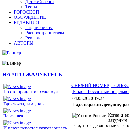
Детский лепет
Тесты
ГОРОСКОП
ОБСУЖДЕНИЕ
РЕДАКЦИЯ
Подписчикам
Распространителям
Реклама
АВТОРЫ
.
НА ЧТО ЖАЛУЕТЕСЬ
СВЕЖИЙ НОМЕР
ТОЛЬКО
У нас в России так не делаю
На сто процентов хуже мужа
04.03.2020 19:24
Где стояла, там упала
Надо поразить девушку ра
Когда я в
Через шею
лазурным 
раю, но в девяностые с ра
И вдруг перестал разговаривать