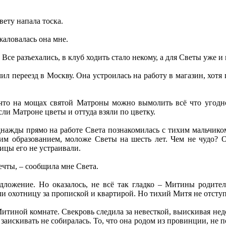
вету напала тоска.
жаловалась она мне.
Все разъехались, в клуб ходить стало некому, а для Светы уже и 
ил переезд в Москву. Она устроилась на работу в магазин, хотя
что на мощах святой Матроны можно вымолить всё что угодно
сли Матроне цветы и оттуда взяли по цветку.
нажды прямо на работе Света познакомилась с тихим мальчиком
м образованием, моложе Светы на шесть лет. Чем не чудо? О
ицы его не устраивали.
чты, – сообщила мне Света.
едложение. Но оказалось, не всё так гладко – Митины родит
ли охотницу за пропиской и квартирой. Но тихий Митя не отступи
тиной комнате. Свекровь следила за невесткой, выискивая недос
о заискивать не собиралась. То, что она родом из провинции, не