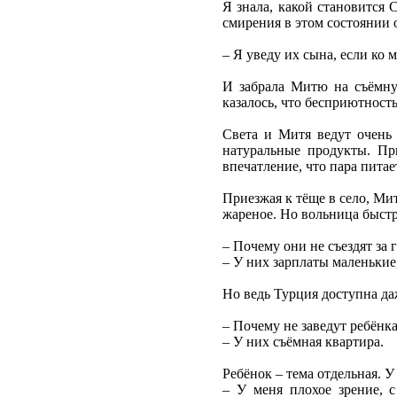
Я знала, какой становится 
смирения в этом состоянии о
– Я уведу их сына, если ко м
И забрала Митю на съёмную
казалось, что бесприютность
Света и Митя ведут очень 
натуральные продукты. При
впечатление, что пара питае
Приезжая к тёще в село, Ми
жареное. Но вольница быстр
– Почему они не съездят за
– У них зарплаты маленькие,
Но ведь Турция доступна да
– Почему не заведут ребёнк
– У них съёмная квартира.
Ребёнок – тема отдельная. У
– У меня плохое зрение, 