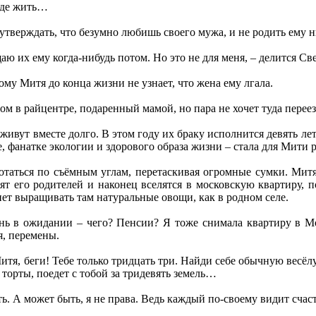
где жить…
утверждать, что безумно любишь своего мужа, и не родить ему н
щаю их ему когда-нибудь потом. Но это не для меня, – делится Све
ому Митя до конца жизни не узнает, что жена ему лгала.
ом в райцентре, подаренный мамой, но пара не хочет туда переез
ивут вместе долго. В этом году их браку исполнится девять лет,
, фанатке экологии и здорового образа жизни – стала для Мити
таться по съёмным углам, перетаскивая огромные сумки. Митя 
нят его родителей и наконец вселятся в московскую квартиру,
анет выращивать там натуральные овощи, как в родном селе.
знь в ожидании – чего? Пенсии? Я тоже снимала квартиру в М
я, перемены.
Митя, беги! Тебе только тридцать три. Найди себе обычную весё
е торты, поедет с тобой за тридевять земель…
ь. А может быть, я не права. Ведь каждый по-своему видит счаст