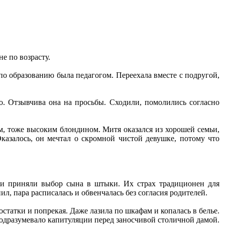
не по возрасту.
 по образованию была педагогом. Переехала вместе с подругой,
. Отзывчива она на просьбы. Сходили, помолились согласно
, тоже высоким блондином. Митя оказался из хорошей семьи,
казалось, он мечтал о скромной чистой девушке, потому что
ели приняли выбор сына в штыки. Их страх традиционен для
л, пара расписалась и обвенчалась без согласия родителей.
татки и попрекая. Даже лазила по шкафам и копалась в белье.
 подразумевало капитуляции перед заносчивой столичной дамой.