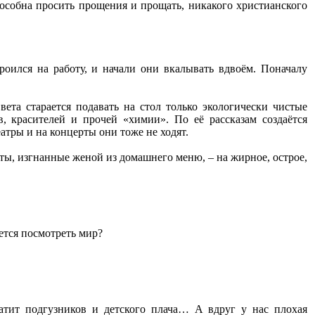
способна просить прощения и прощать, никакого христианского
оился на работу, и начали они вкалывать вдвоём. Поначалу
ета старается подавать на стол только экологически чистые
в, красителей и прочей «химии». По её рассказам создаётся
атры и на концерты они тоже не ходят.
ты, изгнанные женой из домашнего меню, – на жирное, острое,
ется посмотреть мир?
атит подгузников и детского плача… А вдруг у нас плохая