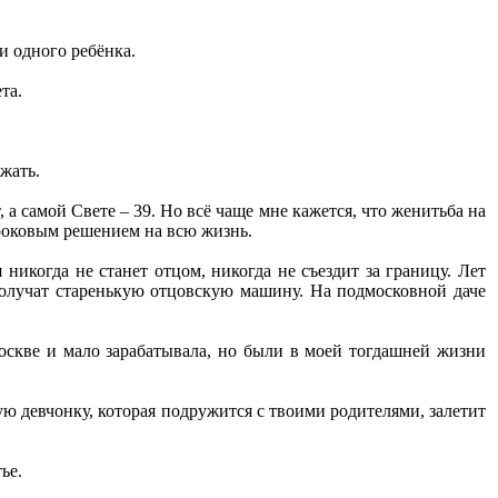
и одного ребёнка.
та.
жать.
 а самой Свете – 39. Но всё чаще мне кажется, что женитьба на
 роковым решением на всю жизнь.
никогда не станет отцом, никогда не съездит за границу. Лет
 получат старенькую отцовскую машину. На подмосковной даче
оскве и мало зарабатывала, но были в моей тогдашней жизни
лую девчонку, которая подружится с твоими родителями, залетит
ье.