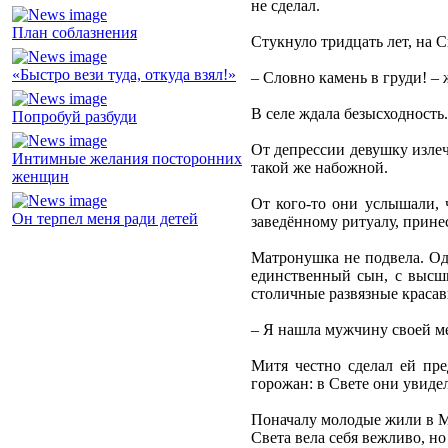
не сделал.
План соблазнения
Стукнуло тридцать лет, на С
«Быстро вези туда, откуда взял!»
– Словно камень в груди! – 
В селе ждала безысходность. 
Попробуй разбуди
От депрессии девушку излеч
Интимные желания посторонних
такой же набожной.
женщин
От кого-то они услышали, 
Он терпел меня ради детей
заведённому ритуалу, прине
Матронушка не подвела. Од
единственный сын, с высши
столичные развязные красав
– Я нашла мужчину своей ме
Митя честно сделал ей пр
горожан: в Свете они увиде
Поначалу молодые жили в Ми
Света вела себя вежливо, н