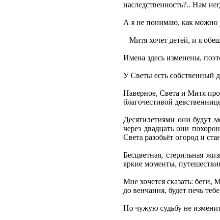
наследственность?.. Нам не
А я не понимаю, как можно 
– Митя хочет детей, и я обе
Имена здесь изменены, поэт
У Светы есть собственный д
Наверное, Света и Митя прож
благочестивой девственнице
Десятилетиями они будут мо
через двадцать они похоро
Света разобьёт огород и ст
Бесцветная, стерильная жи
яркие моменты, путешестви
Мне хочется сказать: беги, 
до венчания, будет печь теб
Но чужую судьбу не изменит