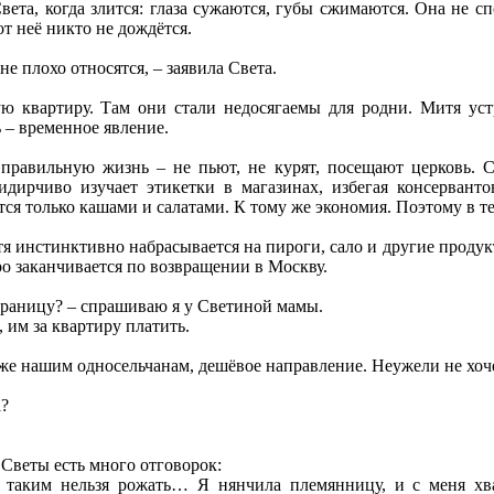
Света, когда злится: глаза сужаются, губы сжимаются. Она не 
т неё никто не дождётся.
не плохо относятся, – заявила Света.
 квартиру. Там они стали недосягаемы для родни. Митя устр
 – временное явление.
правильную жизнь – не пьют, не курят, посещают церковь. Св
дирчиво изучает этикетки в магазинах, избегая консерванто
тся только кашами и салатами. К тому же экономия. Поэтому в те
тя инстинктивно набрасывается на пироги, сало и другие продук
о заканчивается по возвращении в Москву.
 границу? – спрашиваю я у Светиной мамы.
 им за квартиру платить.
же нашим односельчанам, дешёвое направление. Неужели не хоч
а?
 Светы есть много отговорок:
с таким нельзя рожать… Я нянчила племянницу, и с меня хв