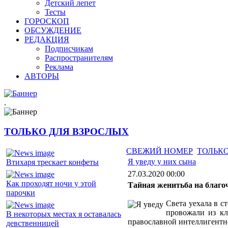
Детский лепет
Тесты
ГОРОСКОП
ОБСУЖДЕНИЕ
РЕДАКЦИЯ
Подписчикам
Распространителям
Реклама
АВТОРЫ
.
ТОЛЬКО ДЛЯ ВЗРОСЛЫХ
СВЕЖИЙ НОМЕР
ТОЛЬКО
Я уведу у них сына
Втихаря трескает конфеты
27.03.2020 00:00
Как проходят ночи у этой
Тайная женитьба на благо
парочки
Света уехала в с
провожали из кл
В некоторых местах я оставалась
православной интеллигентно
девственницей