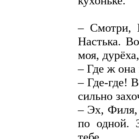
кухоньке.
– Смотри, 
Настька. Во
моя, дурёха
– Где ж она
– Где-где! 
сильно захо
– Эх, Филя,
по одной. 
тебе…