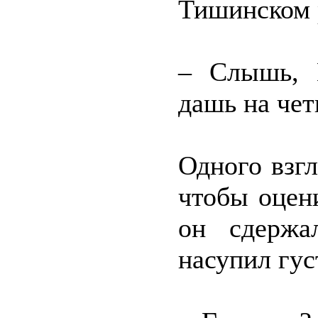
Тишинском 
– Слышь, Г
дашь на чет
Одного взг
чтобы оцен
он сдержа
насупил гус