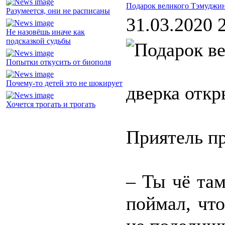
Подарок великого Тэмуджи
Разумеется, они не расписаны
31.03.2020 
Не назовёшь иначе как
подсказкой судьбы
Попытки откусить от биополя
Почему-то детей это не шокирует
дверка откр
Хочется трогать и трогать
Приятель пр
– Ты чё та
поймал, чт