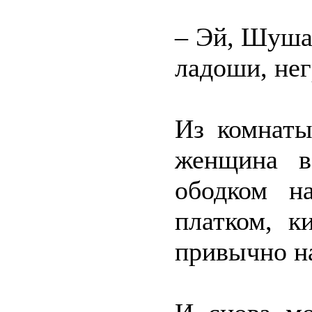
– Эй, Шуша
ладоши, нег
Из комнаты
женщина в
ободком н
платком, к
привычно на