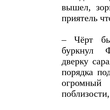
вышел, зор
приятель чт
– Чёрт бы
буркнул Ф
дверку сар
порядка по
огромный 
поблизости,