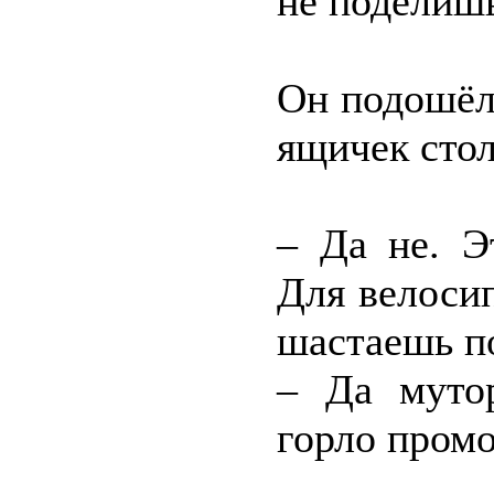
не поделишь
Он подошёл
ящичек стол
– Да не. Э
Для велосип
шастаешь п
– Да муто
горло промо