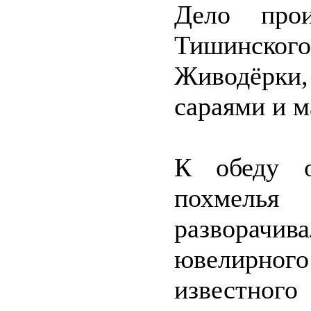
Дело прои
Тишинског
Живодёрки
сараями и м
К обеду о
похмелья 
разворачив
ювелирног
известног