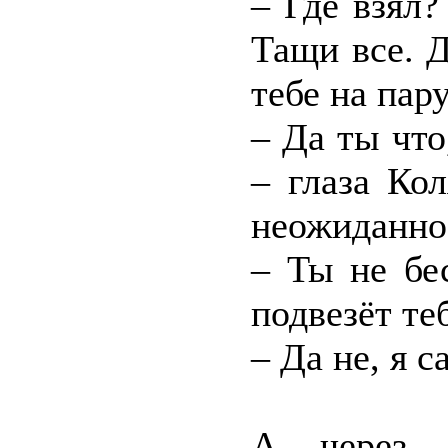
– Где взял?
Тащи все. Д
тебе на пар
– Да ты что
– глаза Ко
неожиданно
– Ты не бе
подвезёт теб
– Да не, я 
А через 