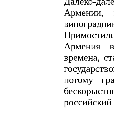
Далеко-да
Армении, 
виноградни
Примостилс
Армения в
времена, с
государст
потому гр
бескорыстн
российский 