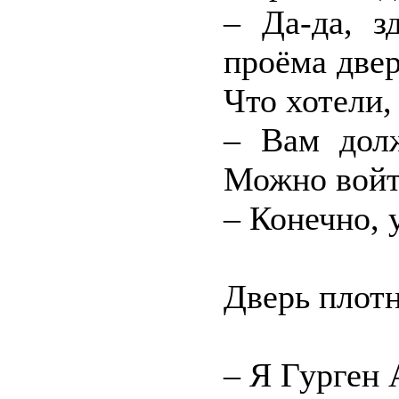
– Да-да, з
проёма две
Что хотели
– Вам дол
Можно вой
– Конечно,
Дверь плотн
– Я Гурген 