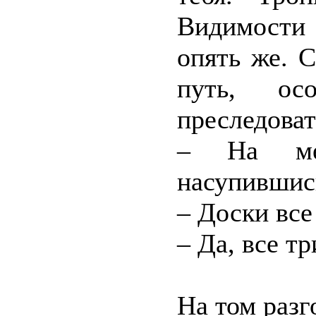
Видимости 
опять же. 
путь, ос
преследоват
– На ме
насупившись
– Доски все
– Да, все тр
На том разг