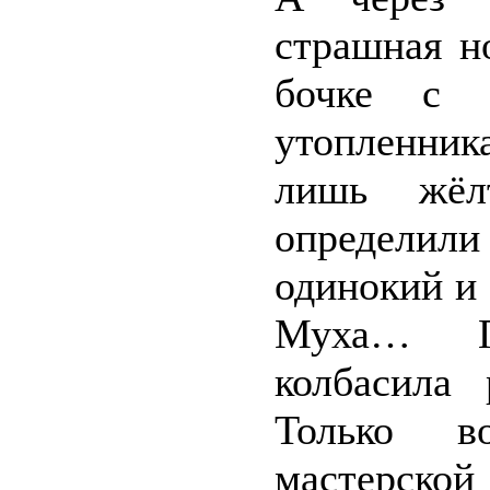
страшная н
бочке с 
утопленник
лишь жёл
определил
одинокий и
Муха… Па
колбасила
Только в
мастерско