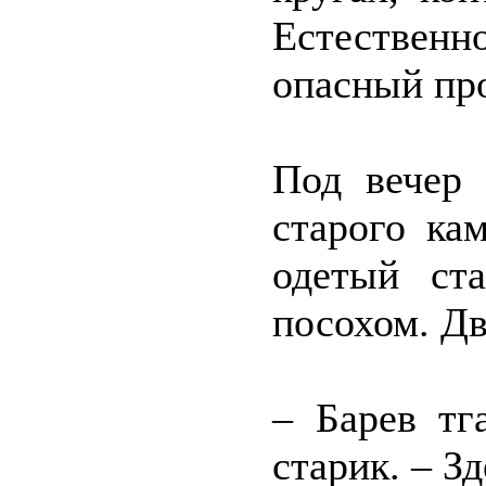
Естественн
опасный пр
Под вечер 
старого ка
одетый ст
посохом. Дв
– Барев тг
старик. – З