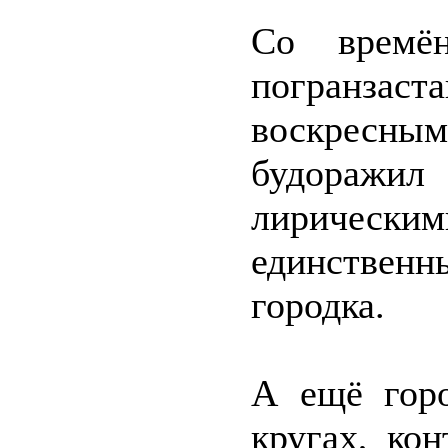
Со времё
погранзас
воскрес
будоражи
лиричес
единственн
городка.
А ещё горо
кругах, ко