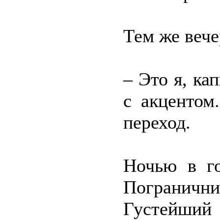
Тем же вече
– Это я, ка
с акцентом
переход.
Ночью в г
Погранични
Густейший