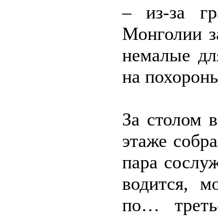
– из-за г
Монголии з
немалые дл
на похороны
За столом 
этаже собр
пара сослу
водится, м
по… треть