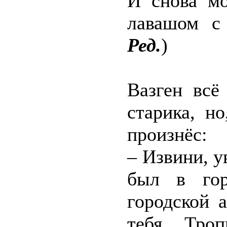
И снова мо
лавашом с
Ред.
)
Вазген всё
старика, н
произнёс:
– Извини, у
был в гор
городской 
тебя. Троп