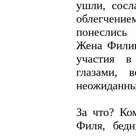
ушли, сосл
облегчени
понеслись
Жена Филип
участия в
глазами, 
неожиданны
За что? Ко
Филя, бед