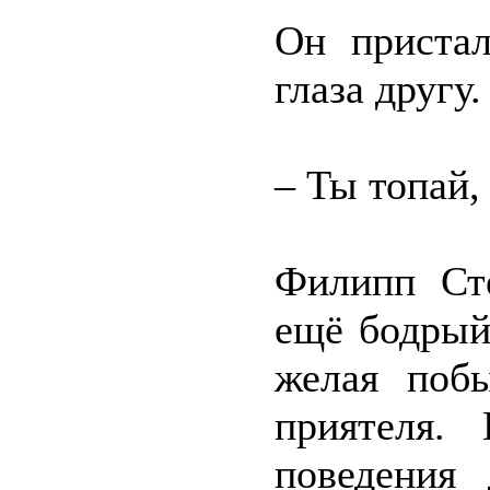
Он пристал
глаза другу.
– Ты топай,
Филипп Сте
ещё бодрый
желая побы
приятеля. 
поведения 