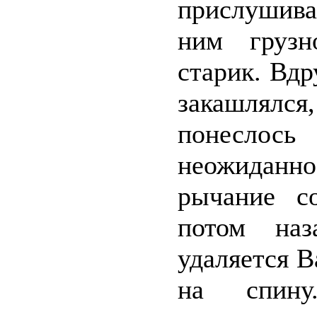
прислушива
ним грузн
старик. Вдр
закашлялся
понеслос
неожидан
рычание со
потом наз
удаляется В
на спину