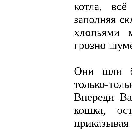
котла, вс
заполняя ск
хлопьями 
грозно шуме
Они шли б
только-то
Впереди Ва
кошка, ост
приказыва