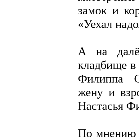
замок и ко
«Уехал надо
А на далё
кладбище в
Филиппа С
жену и взр
Настасья Ф
По мнению 