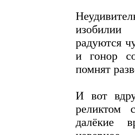
Неудивит
изобилии 
радуются чу
и гонор с
помнят разв
И вот вдру
реликтом 
далёкие в