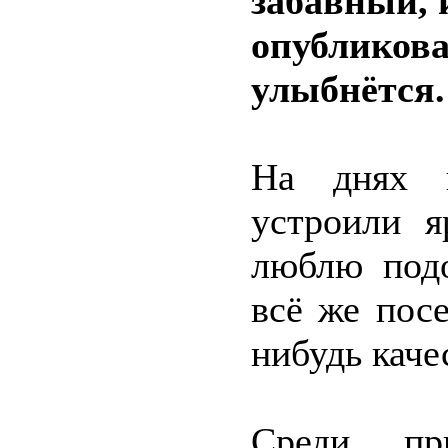
забавный, 
опубликова
улыбнётся.
На днях 
устроили я
люблю подо
всё же пос
нибудь каче
Среди п