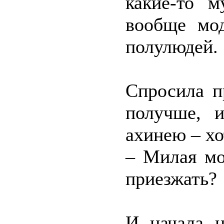
какие-то м
вообще мод
полулюдей.
Спросила п
получше, 
ахинею – хо
– Милая мо
приезжать?
И начала н