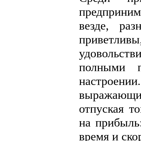
предприни
везде, ра
приветлив
удовольст
полными п
настроени
выражающ
отпуская то
на прибыль
время и ско