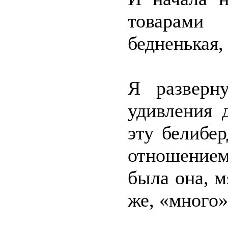
товарами 
бедненькая,
Я разверн
удивления 
эту белибе
отношением
была она, м
же, «много»