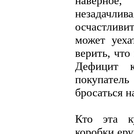
наверное
незадачл
осчастлив
может уеха
верить, что
Дефицит 
покупатель 
бросаться н
Кто эта к
коробки ер