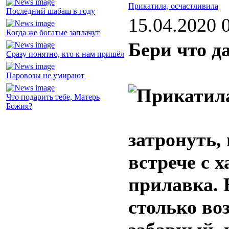
Прикатила, осчастливила
Последний шабаш в году
15.04.2020 
Когда же богатые заплачут
Бери что д
Сразу понятно, кто к нам пришёл
Паровозы не умирают
Что подарить тебе, Матерь
Божия?
затронуть,
встрече с 
прилавка. 
столько во