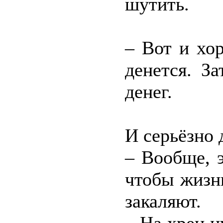
шутить.
– Вот и хо
денется. З
денег.
И серьёзно 
– Вообще, 
чтобы жизн
закаляют.