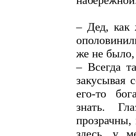
набережной
– Дед, как
ополовинил
же не было
– Всегда т
закусывая 
его-то бо
знать. Гл
прозрачны, 
здесь, у м