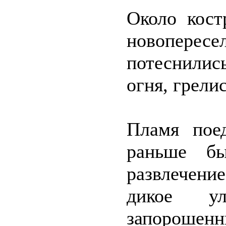
Около кост
новоперес
потеснилис
огня, грелис
Пламя поед
раньше бы
развлечени
дикое у
запорошенн