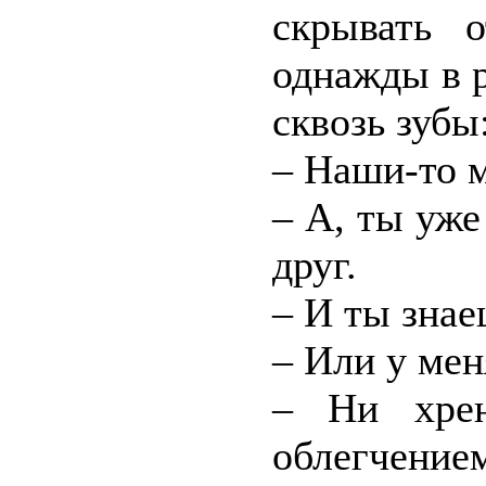
скрывать 
однажды в 
сквозь зубы
– Наши-то м
– А, ты уже
друг.
– И ты зна
– Или у мен
– Ни хрен
облегчение