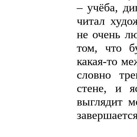
– учёба, д
читал худо
не очень л
том, что б
какая-то ме
словно тр
стене, и я
выглядит м
завершает