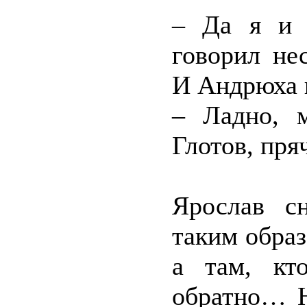
– Да я и 
говорил не
И Андрюха в
– Ладно, м
Глотов, пряч
Ярослав с
таким образ
а там, кт
обратно… 