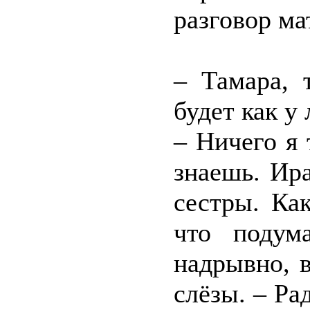
разговор ма
– Тамара, 
будет как у
– Ничего я 
знаешь. Ир
сестры. Ка
что подум
надрывно, 
слёзы. – Ра