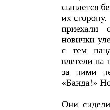
сыплется бе
их сторону.
приехали 
новички ул
с тем паца
влетели на 
за ними н
«Банда!» Но
Они сидели