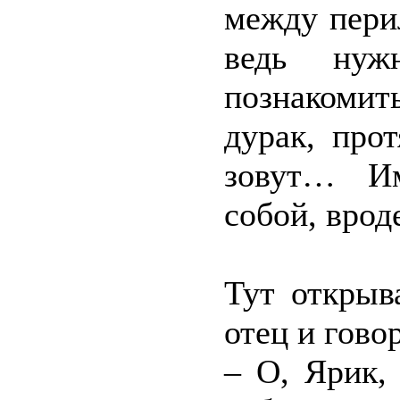
между пери
ведь нуж
познакомить
дурак, про
зовут… Им
собой, врод
Тут открыв
отец и гово
– О, Ярик,