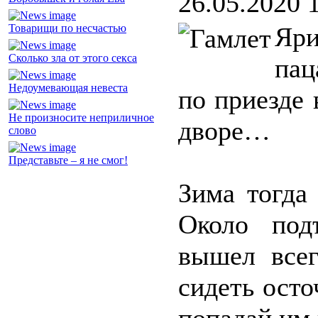
26.05.2020 
Товарищи по несчастью
Яр
Сколько зла от этого секса
пац
Недоумевающая невеста
по приезде 
Не произносите неприличное
дворе…
слово
Представьте – я не смог!
Зима тогда
Около под
вышел всег
сидеть осто