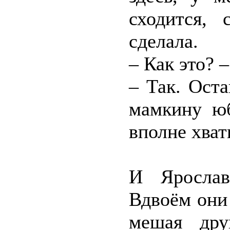
сходится,
сделала.
– Как это? 
– Так. Оста
мамкину юб
вполне хват
И Ярослав
Вдвоём они
мешая дру