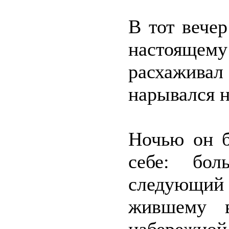
В тот вече
настоящем
расхажив
нарывался н
Ночью он б
себе: бол
следующий 
жившему в