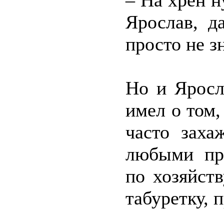
– На хрен н
Ярослав, д
просто не з
Но и Яросл
имел о том,
часто заха
любыми пре
по хозяйст
табуретку,