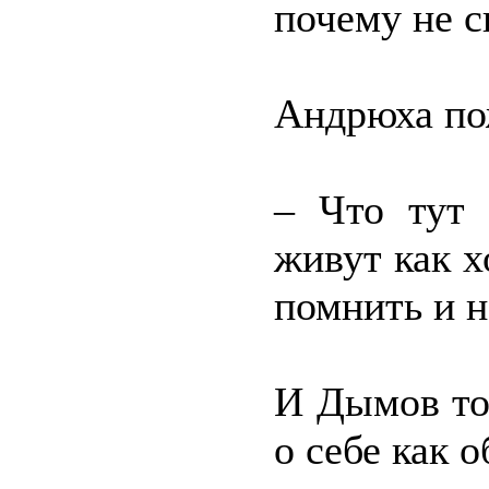
почему не с
Андрюха по
– Что тут 
живут как х
помнить и н
И Дымов то
о себе как 