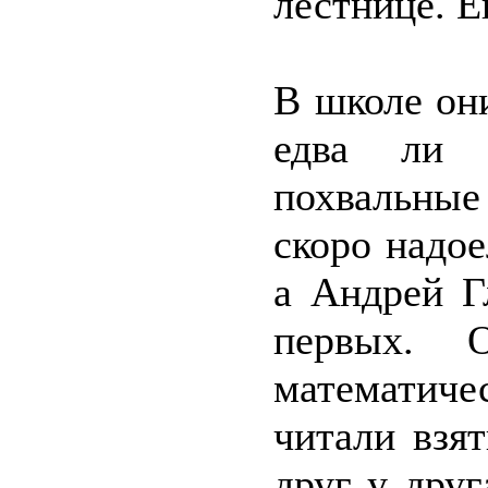
лестнице. Е
В школе он
едва ли 
похвальные
скоро надое
а Андрей Г
первых. 
математич
читали взя
друг у дру