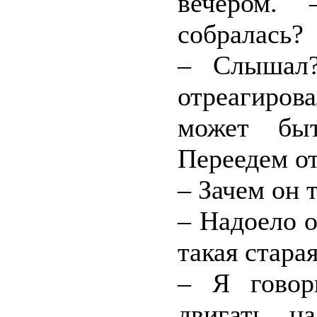
вечером.
собралась?
– Слышал
отреагиров
может бы
Переедем от
– Зачем он 
– Надоело о
такая стара
– Я говор
двигать, н