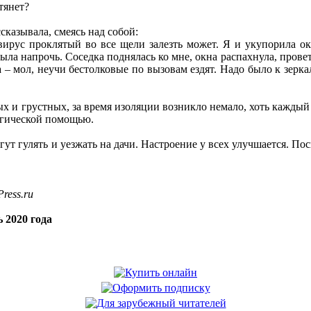
тянет?
сказывала, смеясь над собой:
 вирус проклятый во все щели залезть может. Я и укупорила о
ыла напрочь. Соседка поднялась ко мне, окна распахнула, провет
а – мол, неучи бестолковые по вызовам ездят. Надо было к зерка
х и грустных, за время изоляции возникло немало, хоть каждый
огической помощью.
ут гулять и уезжать на дачи. Настроение у всех улучшается. Пос
ress.ru
 2020 года