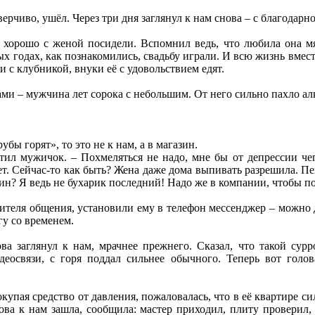
ерчиво, ушёл. Через три дня заглянул к нам снова – с благодар
 хорошо с женой посидели. Вспомнил ведь, что любила она мя
 годах, как познакомились, свадьбу играли. И всю жизнь вместе
и с клубникой, внуки её с удовольствием едят.
ми – мужчина лет сорока с небольшим. От него сильно пахло а
бы горят», то это не к нам, а в магазин.
тил мужичок. – Похмеляться не надо, мне бы от депрессии чег
т. Сейчас-то как быть? Жена даже дома выпивать разрешила. Пей
ин? Я ведь не бухарик последний! Надо же в компании, чтобы п
теля общения, установили ему в телефон мессенджер – можно д
гу со временем.
а заглянул к нам, мрачнее прежнего. Сказал, что такой сур
деосвязи, с горя поддал сильнее обычного. Теперь вот голо
упая средство от давления, пожаловалась, что в её квартире си
ва к нам зашла, сообщила: мастер приходил, плиту проверил, с