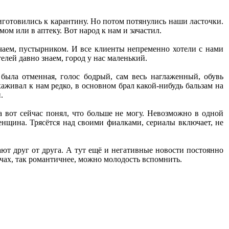
иготовились к карантину. Но потом потянулись наши ласточки.
ом или в аптеку. Вот народ к нам и зачастил.
чаем, пустырником. И все клиенты непременно хотели с нами
елей давно знаем, город у нас маленький.
была отменная, голос бодрый, сам весь наглаженный, обувь
хаживал к нам редко, в основном брал какой-нибудь бальзам на
.
 а вот сейчас понял, что больше не могу. Невозможно в одной
женщина. Трясётся над своими фиалками, сериалы включает, не
ают друг от друга. А тут ещё и негативные новости постоянно
ечах, так романтичнее, можно молодость вспомнить.