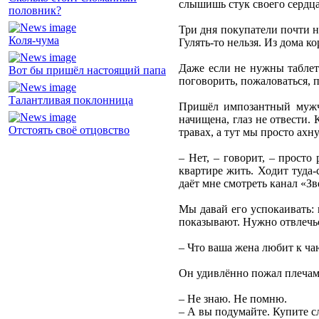
слышишь стук своего сердца
половник?
Три дня покупатели почти н
Коля-чума
Гулять-то нельзя. Из дома к
Даже если не нужны таблет
Вот бы пришёл настоящий папа
поговорить, пожаловаться, п
Талантливая поклонница
Пришёл импозантный мужчи
начищена, глаз не отвести.
Отстоять своё отцовство
травах, а тут мы просто ахн
– Нет, – говорит, – просто
квартире жить. Ходит туда-
даёт мне смотреть канал «Зв
Мы давай его успокаивать: 
показывают. Нужно отвлечьс
– Что ваша жена любит к ча
Он удивлённо пожал плечам
– Не знаю. Не помню.
– А вы подумайте. Купите с