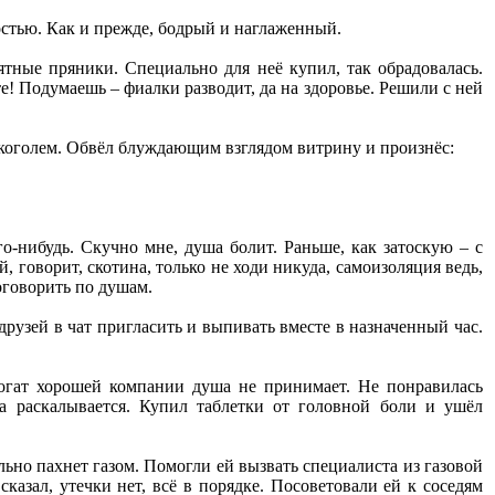
ностью. Как и прежде, бодрый и наглаженный.
тные пряники. Специально для неё купил, так обрадовалась.
! Подумаешь – фиалки разводит, да на здоровье. Решили с ней
лкоголем. Обвёл блуждающим взглядом витрину и произнёс:
о-нибудь. Скучно мне, душа болит. Раньше, как затоскую – с
, говорит, скотина, только не ходи никуда, самоизоляция ведь,
оговорить по душам.
рузей в чат пригласить и выпивать вместе в назначенный час.
рогат хорошей компании душа не принимает. Не понравилась
ва раскалывается. Купил таблетки от головной боли и ушёл
льно пахнет газом. Помогли ей вызвать специалиста из газовой
казал, утечки нет, всё в порядке. Посоветовали ей к соседям