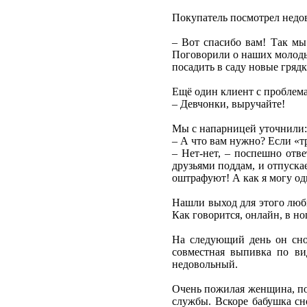
Покупатель посмотрел недов
– Вот спасибо вам! Так мы
Поговорили о наших молодых
посадить в саду новые грядк
Ещё один клиент с проблема
– Девчонки, выручайте!
Мы с напарницей уточнили:
– А что вам нужно? Если «тру
– Нет-нет, – поспешно отве
друзьями поддам, и отпускае
оштрафуют! А как я могу од
Нашли выход для этого люби
Как говорится, онлайн, в но
На следующий день он снов
совместная выпивка по ви
недовольный.
Очень пожилая женщина, пок
службы. Вскоре бабушка сно