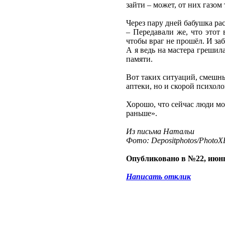
зайти – может, от них газом 
Через пару дней бабушка рас
– Передавали же, что этот
чтобы враг не прошёл. И заб
А я ведь на мастера грешил
памяти.
Вот таких ситуаций, смешны
аптеки, но и скорой психол
Хорошо, что сейчас люди мог
раньше».
Из письма Натальи
Фото: Depositphotos/PhotoXP
Опубликовано в №22, июнь
Написать отклик