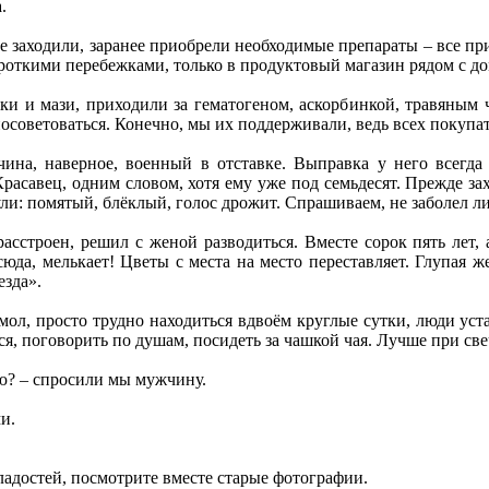
.
е заходили, заранее приобрели необходимые препараты – все пр
ороткими перебежками, только в продуктовый магазин рядом с дом
ки и мази, приходили за гематогеном, аскорбинкой, травяным 
осоветоваться. Конечно, мы их поддерживали, ведь всех покупат
на, наверное, военный в отставке. Выправка у него всегда 
 Красавец, одним словом, хотя ему уже под семьдесят. Прежде за
ули: помятый, блёклый, голос дрожит. Спрашиваем, не заболел ли
 расстроен, решил с женой разводиться. Вместе сорок пять лет,
сюда, мелькает! Цветы с места на место переставляет. Глупая 
езда».
мол, просто трудно находиться вдвоём круглые сутки, люди уст
я, поговорить по душам, посидеть за чашкой чая. Лучше при св
ю? – спросили мы мужчину.
и.
ладостей, посмотрите вместе старые фотографии.