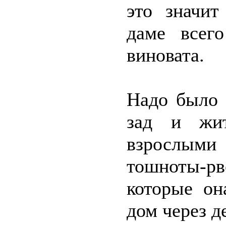
это значит
даме всег
виновата.
Надо было 
зад и жит
взрослыми
тошноты-рв
которые он
дом через д