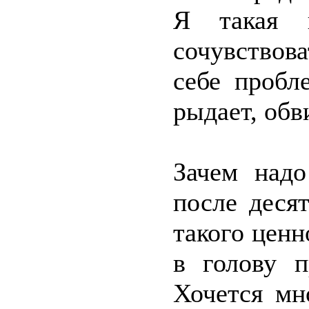
Я такая 
сочувствова
себе пробл
рыдает, об
Зачем над
после деся
такого ценн
в голову 
Хочется мн