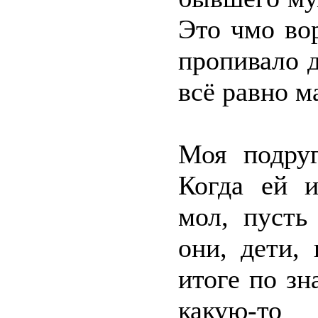
Это чмо во
пропивало д
всё равно м
Моя подруг
Когда ей и
мол, пусть
они, дети,
итоге по з
какую-т