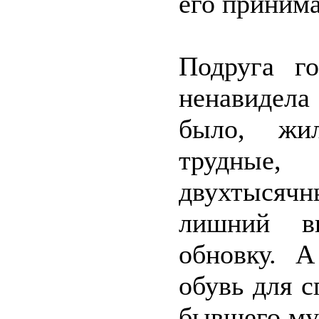
его принима
Подруга г
ненавидела
было, жи
трудные
двухтысячн
лишний вк
обновку. А
обувь для с
бывшего муж