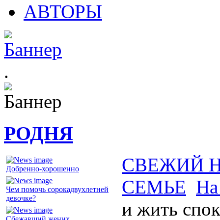
АВТОРЫ
.
РОДНЯ
СВЕЖИЙ 
Добренно-хорошенно
СЕМЬЕ
На
Чем помочь сорокадвухлетней
девочке?
и жить спо
Сбежавший жених