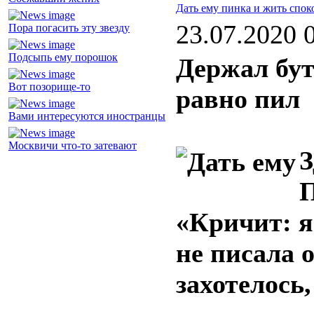
Дать ему пинка и жить спок
23.07.2020 
Пора погасить эту звезду
Подсыпь ему порошок
Держал бут
Вот позорище-то
равно пил
Вами интересуются иностранцы
Москвичи что-то затевают
З
П
«Кричит: я
не писала 
захотелось,