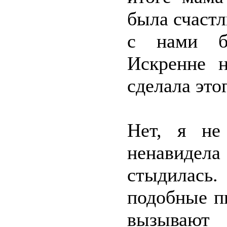
была счастл
с нами бо
Искренне 
сделала это
Нет, я не
ненавидел
стыдилась.
подобные п
вызывают