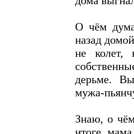
дома выгна
О чём дум
назад домой
не колет,
собственны
дерьме. Вы
мужа-пьянч
Знаю, о чё
итоге мама