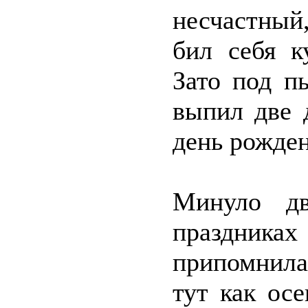
несчастный
бил себя к
Зато под п
выпил две 
день рожден
Минуло дв
праздника
припомнила
тут как ос