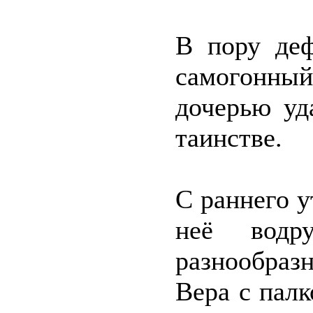
В пору деф
самогонный 
дочерью уд
таинстве.
С раннего у
неё водр
разнообраз
Вера с палк