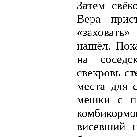
Затем свёк
Вера прис
«заховать»
нашёл. Пок
на соседс
свекровь ст
места для 
мешки с п
комбикормо
висевший н