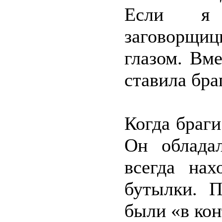
Если я о
заговорщи
глазом. Вм
ставила бра
Когда браги
Он облада
всегда нах
бутылки. П
были «в кон