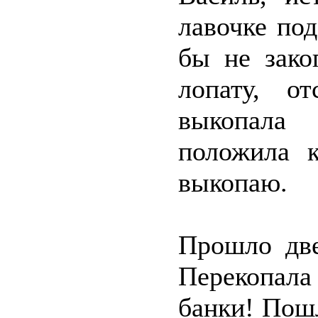
лавочке по
бы не зако
лопату, о
выкопала 
положила к
выкопаю.
Прошло две
Перекопала
банки! Пошл