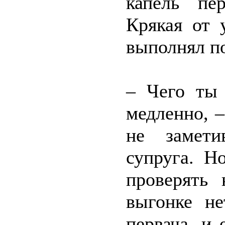
капель пе
Крякая от 
выполнял п
– Чего ты 
медленно, 
не замети
супруга. Н
проверять 
выгонке не
первача, и 