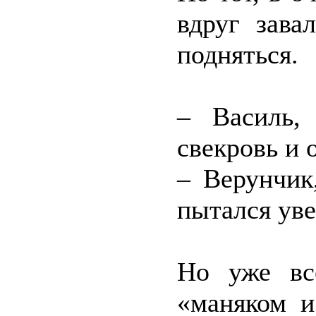
вдруг зава
подняться.
– Василь,
свекровь и 
– Верунчик
пытался ув
Но уже вс
«маняком и