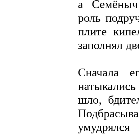
а Семёныч
роль подру
плите кипе
заполнял дв
Сначала е
натыкались
шло, бдите
Подбрасы
умудрялся