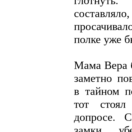
глотнуть
составляло
просачивал
полке уже б
Мама Вера 
заметно по
в тайном п
тот стоял
допросе. С
замки, у