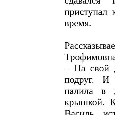
сдавался 
приступал 
время.
Рассказы
Трофимовна
– На свой 
подруг. И 
налила в д
крышкой. К
Василь, и