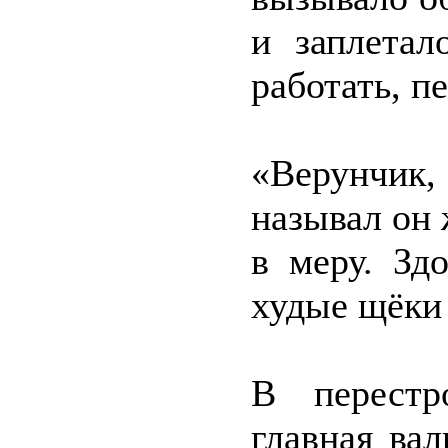
и заплетал
работать, п
«Верунчик
называл он 
в меру. Зд
худые щёки
В перестр
главная ва