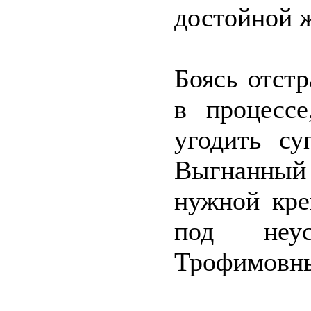
достойной 
Боясь отст
в процессе
угодить су
Выгнанный 
нужной кре
под неу
Трофимовн