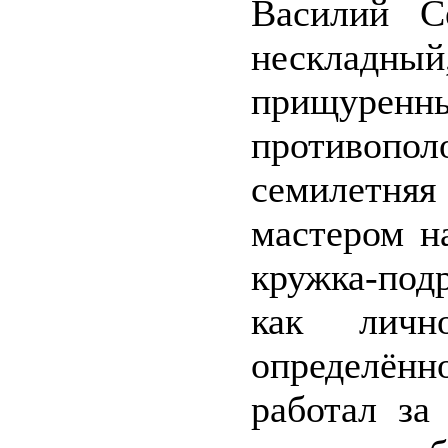
Василий С
нескладн
прищуренн
противопол
семилетня
мастером на
кружка-под
как личн
определён
работал за