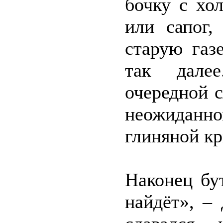
бочку с хо
или сапог,
старую газ
так дале
очередной 
неожидан
глиняной кр
Наконец бу
найдёт», –