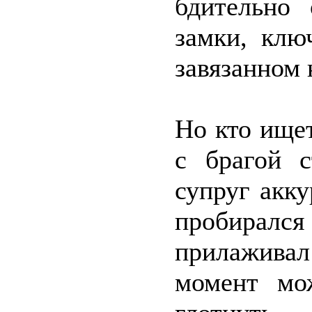
бдительно 
замки, клю
завязанном 
Но кто ищет
с брагой с
супруг акк
пробирал
прилаживал
момент мо