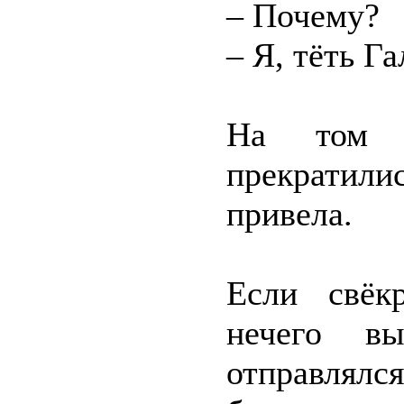
– Почему?
– Я, тёть Г
На том у
прекратилис
привела.
Если свёк
нечего в
отправлялс