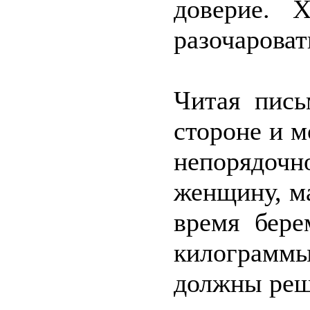
доверие. 
разочароват
Читая пись
стороне и м
непорядо
женщину, ма
время бере
килограммы
должны реш