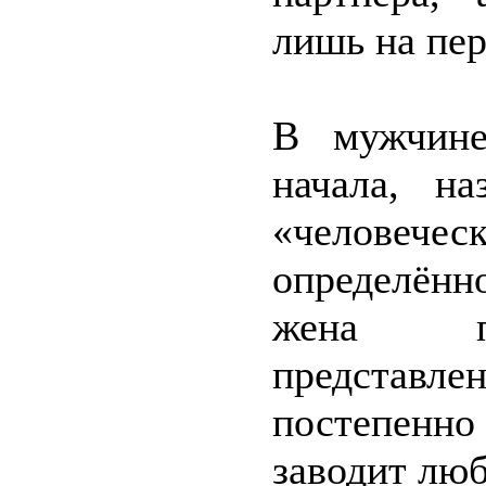
лишь на пер
В мужчине
начала, н
«человече
определённ
жена пер
представл
постепенн
заводит люб