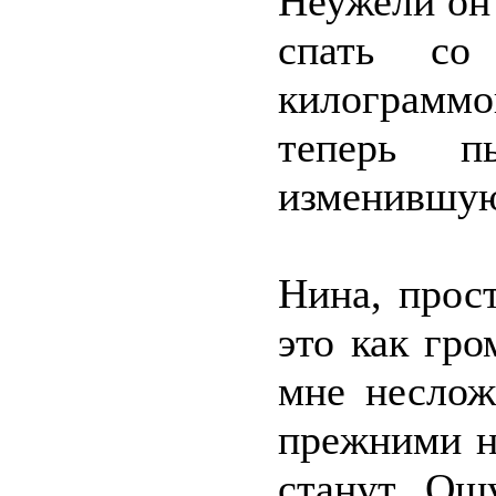
Неужели он
спать со
килограмм
теперь п
изменившую
Нина, прос
это как гр
мне неслож
прежними н
станут. Ощ