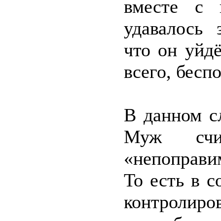
вместе с 
удавалось 
что он уйдё
всего, бесп
В данном сл
Муж счи
«непоправи
То есть в 
контролиров