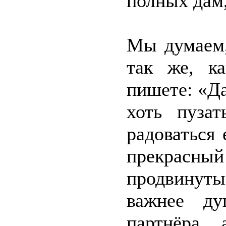
полных дам,
Мы думаем,
так же, к
пишете: «Да
хоть пуза
радоваться
прекрасн
продвинут
важнее ду
партнёра,