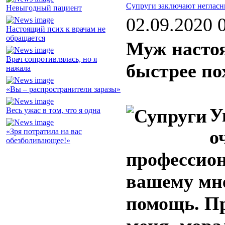
Супруги заключают негласн
Невыгодный пациент
02.09.2020 
Настоящий псих к врачам не
обращается
Муж настоя
Врач сопротивлялась, но я
быстрее по
нажала
«Вы – распространители заразы»
У
Весь ужас в том, что я одна
о
«Зря потратила на вас
обезболивающее!»
профессион
вашему мн
помощь. Пр