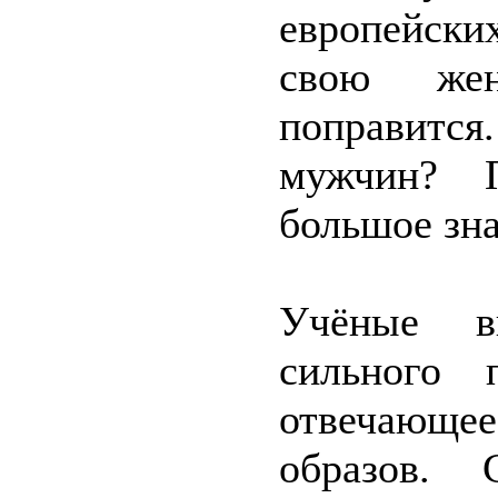
европейски
свою же
поправитс
мужчин? 
большое зн
Учёные вы
сильного 
отвечающе
образов. 