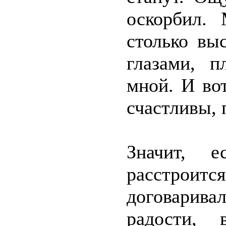
оскорбил.
столько вы
глазами, п
мной. И во
счастливы, 
Значит, 
расстрои
договарив
радости,