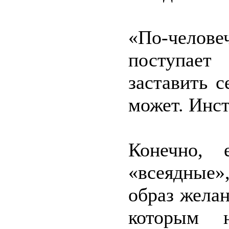
«По-челове
поступает
заставить с
может. Инст
Конечно, 
«всеядные»
образ жела
которым н