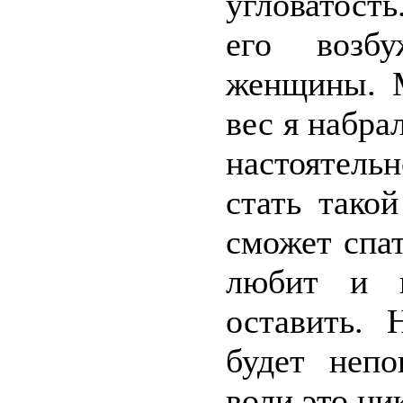
угловатость
его возб
женщины. М
вес я набра
настоятель
стать тако
сможет спат
любит и н
оставить.
будет непо
воли это ник