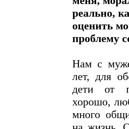
меня, мора
реально, к
оценить мо
проблему с
Нам с муже
лет, для о
дети от п
хорошо, люб
много общи
на жизнь. 