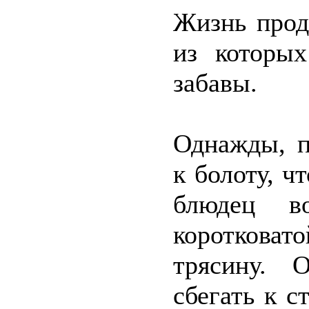
Жизнь прод
из которы
забавы.
Однажды, п
к болоту, ч
блюдец в
коротковат
трясину. 
сбегать к с