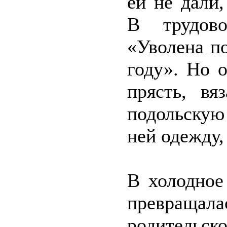
ей не дали,
В трудов
«Уволена п
году». Но 
прясть, вя
подольску
ней одежду,
В холодное
превращал
родитель