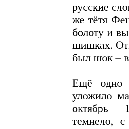
русские сло
же тётя Фен
болоту и вы
шишках. От
был шок – в
Ещё одно 
уложило ма
октябрь 1
темнело, с