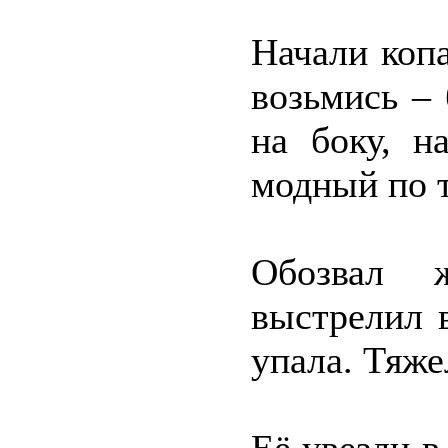
Начали копа
возьмись –
на боку, н
модный по 
Обозвал 
выстрелил 
упала. Тяж