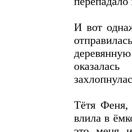
перепадало 
И вот одна
отправилас
деревянную
оказалас
захлопнулас
Тётя Феня,
влила в ёмк
это меня 