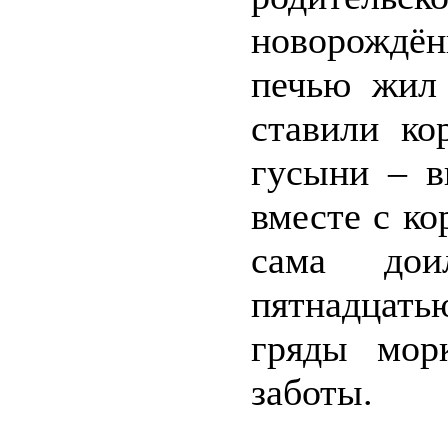
новорождё
печью жил 
ставили ко
гусыни – в
вместе с к
сама дои
пятнадцать
гряды морк
заботы.