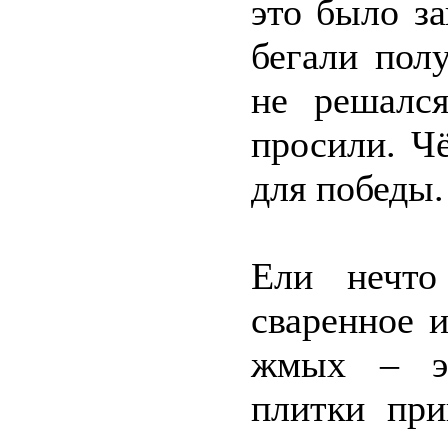
это было з
бегали пол
не решалс
просили. Чё
для победы.
Ели нечто
сваренное 
жмых – эт
плитки при