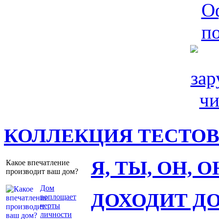
КОЛЛЕКЦИЯ ТЕСТО
Я, ТЫ, ОН, 
Какое впечатление
производит ваш дом?
Дом
ДОХОДИТ Д
воплощает
черты
личности