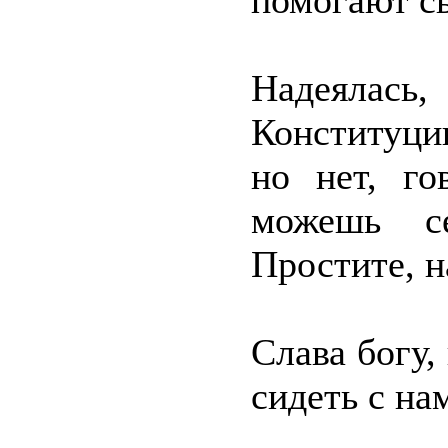
помогают сы
Надеяла
Конституци
но нет, го
можешь с
Простите, н
Слава богу, 
сидеть с на