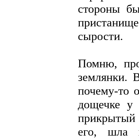
стороны б
пристанищ
сырости.
Помню, про
землянки. 
почему-то о
дощечке у 
прикрытый 
его, шла 