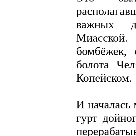
располага
важных д
Миасской.
бомбёжек, 
болота Чел
Копейском.
И началась 
гурт дойно
перерабат