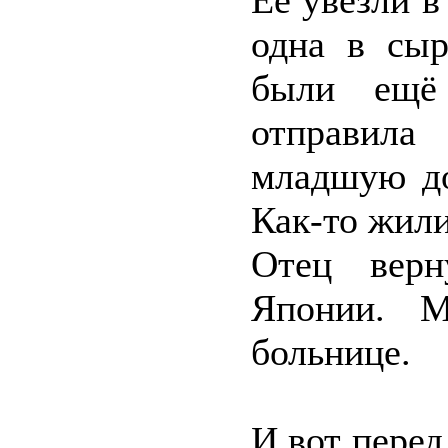
Её увезли в
одна в сыр
были ещё
отправила
младшую до
Как-то жил
Отец верн
Японии. М
больнице.
И вот перед