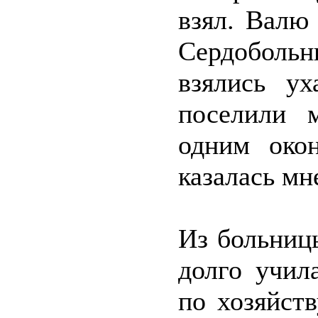
взял. Валю
Сердоболь
взялись у
поселили 
одним око
казалась мн
Из больниц
долго учил
по хозяйст