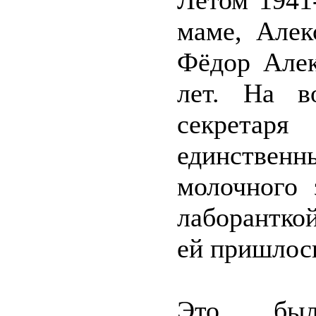
Летом 1941
маме, Алек
Фёдор Алек
лет. На в
секретаря
единствен
молочного 
лаборантко
ей пришлось
Это был