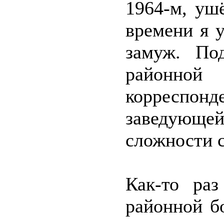
1964-м, уш
времени я 
замуж. По
районной
корреспонд
заведующе
сложности с
Как-то раз
районной б