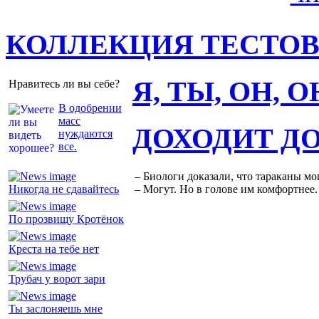
КОЛЛЕКЦИЯ ТЕСТО
Я, ТЫ, ОН, 
Нравитесь ли вы себе?
В одобрении
масс
ДОХОДИТ Д
нуждаются
все.
– Биологи доказали, что тараканы мо
Никогда не сдавайтесь
– Могут. Но в голове им комфортнее.
По прозвищу Кротёнок
Креста на тебе нет
Трубач у ворот зари
Ты заслоняешь мне