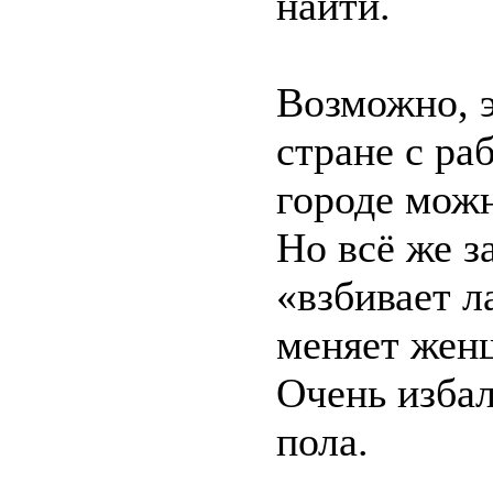
найти.
Возможно, э
стране с ра
городе можн
Но всё же з
«взбивает л
меняет женщ
Очень изба
пола.