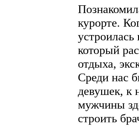
Познакомила
курорте. Ко
устроилась 
который рас
отдыха, экс
Среди нас 
девушек, к 
мужчины зде
строить бр