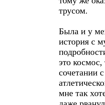
тому же ока
трусом.
Была и у ме
история с 
подробности
это космос,
сочетании с
атлетическо
мне так хот
даже рванул