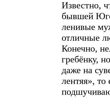
Известно, ч
бывшей Юго
ленивые муж
отличные лю
Конечно, не
гребёнку, н
даже на сув
лентяя», то
подшучиваю