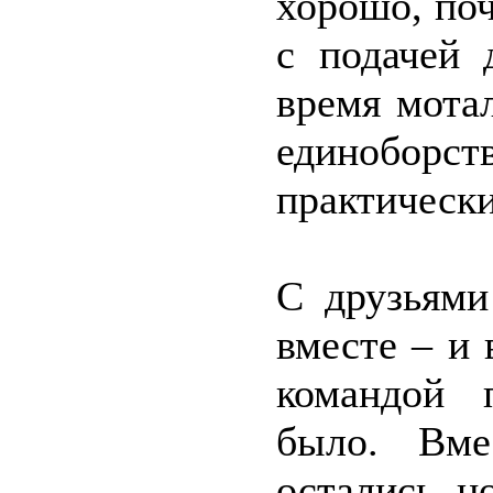
хорошо, поч
с подачей 
время мота
единоборс
практическ
С друзьями
вместе – и 
командой 
было. Вме
остались, н