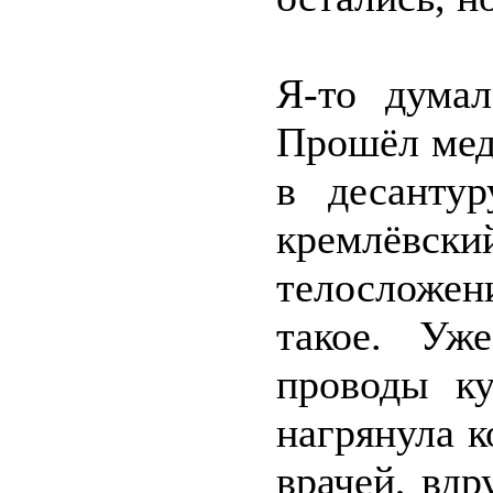
Я-то дума
Прошёл мед
в десанту
кремлёвски
телосложен
такое. Уж
проводы к
нагрянула 
врачей, вдр