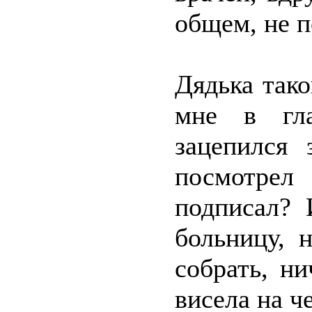
общем, не п
Дядька так
мне в гла
зацепился 
посмотрел
подписал? 
больницу, 
собрать, ни
висела на ч