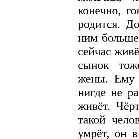
конечно, го
родится. Д
ним больше
сейчас живё
сынок тож
жены. Ему 
нигде не р
живёт. Чёр
такой чело
умрёт, он 