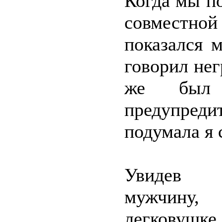
Когда мы п
совместно
показался 
говорил нег
же был 
предупредит
подумала я 
Увидев о
мужчину
легковушке