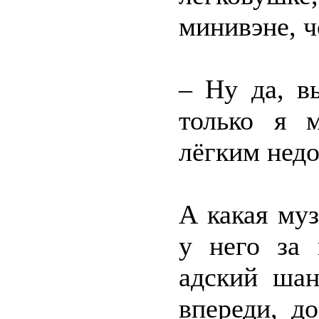
минивэне, ч
– Ну да, в
только я 
лёгким недо
А какая му
у него за 
адский ша
впереди, д