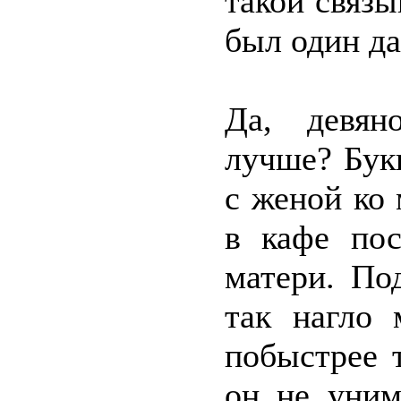
такой связы
был один да
Да, девян
лучше? Бук
с женой ко 
в кафе пос
матери. По
так нагло 
побыстрее 
он не уним