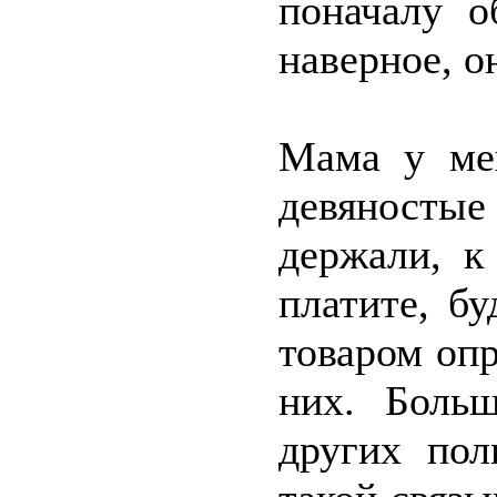
поначалу о
наверное, о
Мама у мен
девяност
держали, к
платите, б
товаром опр
них. Боль
других пол