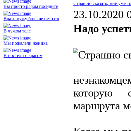
Страшно сказать, мне уже т
Вы просто рядом посидите
23.10.2020 
Врать мужу больше нет сил
Надо успет
В чужом теле
Мы пожалели жениха
В постели с врагом
незнакомце
которую 
маршрута мо