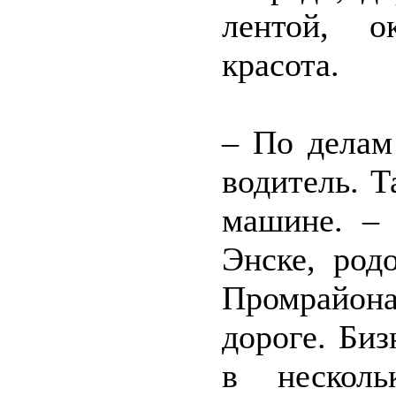
лентой, о
красота.
– По делам
водитель. Т
машине. – 
Энске, род
Промрайона
дороге. Биз
в нескол