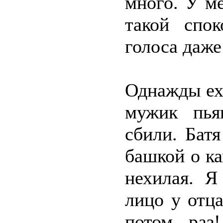
много. У м
такой спо
голоса даже
Однажды еха
мужик пья
сбили. Батя
башкой о ка
нехилая. Я
лицо у отц
потом раз