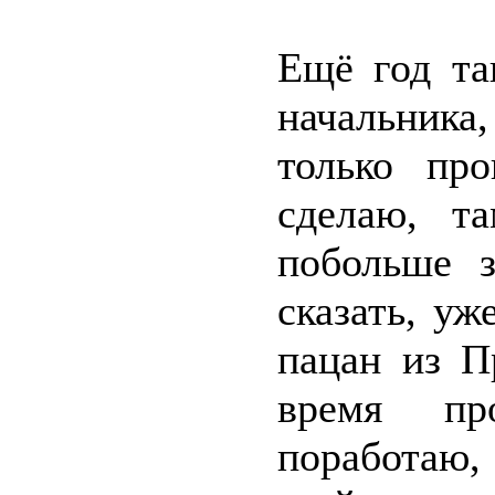
Ещё год та
начальника
только про
сделаю, т
побольше з
сказать, уж
пацан из П
время п
поработаю,