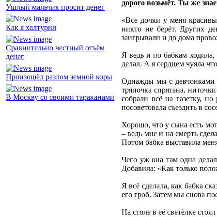
дорого возьмёт. Ты же зна
Ушлый мальчик просит денег
«Все дочки у меня красивы
Как я халтурил
никто не берёт. Других де
заигрывали и до дома прово
Сравнительно честный отъём
Я ведь и по бабкам ходила,
денег
делал. А я сердцем чуяла что
Произошёл разлом земной коры
Однажды мы с девчонками у
тряпочка спрятана, ниточки
В Москву со своими тараканами
собрали всё на газетку, н
посоветовала съездить в сос
Хорошо, что у сына есть мот
– ведь мне и на смерть сдел
Потом бабка выставила меня 
Чего уж она там одна делал
Добавила: «Как только поло
Я всё сделала, как бабка с
его гроб. Затем мы снова по
На столе в её светёлке стоял