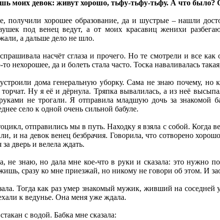
ешь моих девок: живут хорошо, тьфу-тьфу-тьфу. А что было? О
е, получили хорошее образование, да и шустрые – нашли досто
вушек под венец ведут, а от моих красавиц женихи разбегаю
жали, а дальше дело не шло.
 спрашивала насчёт сглаза и прочего. Но те смотрели и все как 
-то нехорошее, да и болеть стала часто. Тоска наваливалась такая
строили дома генеральную уборку. Сама не знаю почему, но ка
 торчат. Ну я её и дёрнула. Тряпка вывалилась, а из неё высыпа
о руками не трогали. Я отправила младшую дочь за знакомой б
еднее село к одной очень сильной бабуле.
оцикл, отправились мы в путь. Находку я взяла с собой. Когда ве
али, и на девок венец безбрачия. Говорила, что сотворено хорошо
за дверь и велела ждать.
а, не знаю, но дала мне кое-что в руки и сказала: это нужно п
жишь, сразу ко мне приезжай, но никому не говори об этом. И з
казала. Тогда как раз умер знакомый мужик, живший на соседне
ехали к ведунье. Она меня уже ждала.
 стакан с водой. Бабка мне сказала: