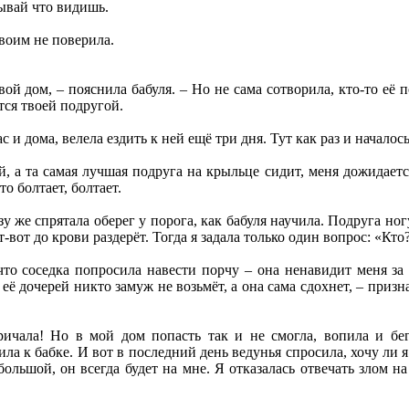
зывай что видишь.
своим не поверила.
вой дом, – пояснила бабуля. – Но не сама сотворила, кто-то её
ся твоей подругой.
с и дома, велела ездить к ней ещё три дня. Тут как раз и началос
, а та самая лучшая подруга на крыльце сидит, меня дожидается
то болтает, болтает.
у же спрятала оберег у порога, как бабуля научила. Подруга ногу
от-вот до крови раздерёт. Тогда я задала только один вопрос: «Кто
 что соседка попросила навести порчу – она ненавидит меня з
 её дочерей никто замуж не возьмёт, а она сама сдохнет, – призн
ичала! Но в мой дом попасть так и не смогла, вопила и бег
ила к бабке. И вот в последний день ведунья спросила, хочу ли я
большой, он всегда будет на мне. Я отказалась отвечать злом н