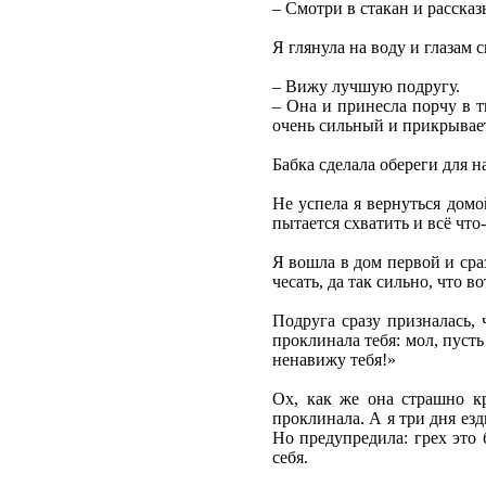
– Смотри в стакан и расска
Я глянула на воду и глазам 
– Вижу лучшую подругу.
– Она и принесла порчу в т
очень сильный и прикрывает
Бабка сделала обереги для на
Не успела я вернуться домой
пытается схватить и всё что-
Я вошла в дом первой и сраз
чесать, да так сильно, что в
Подруга сразу призналась,
проклинала тебя: мол, пусть
ненавижу тебя!»
Ох, как же она страшно кр
проклинала. А я три дня езд
Но предупредила: грех это 
себя.