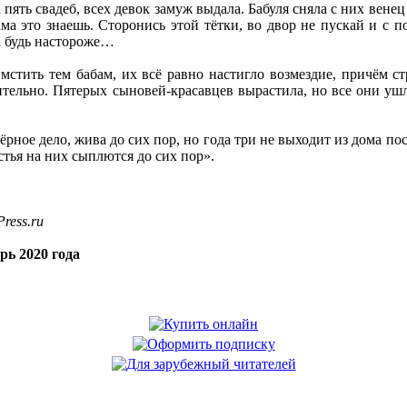
а пять свадеб, всех девок замуж выдала. Бабуля сняла с них вене
ама это знаешь. Сторонись этой тётки, во двор не пускай и с п
а будь настороже…
 мстить тем бабам, их всё равно настигло возмездие, причём с
тельно. Пятерых сыновей-красавцев вырастила, но все они ушл
чёрное дело, жива до сих пор, но года три не выходит из дома по
стья на них сыплются до сих пор».
ress.ru
рь 2020 года