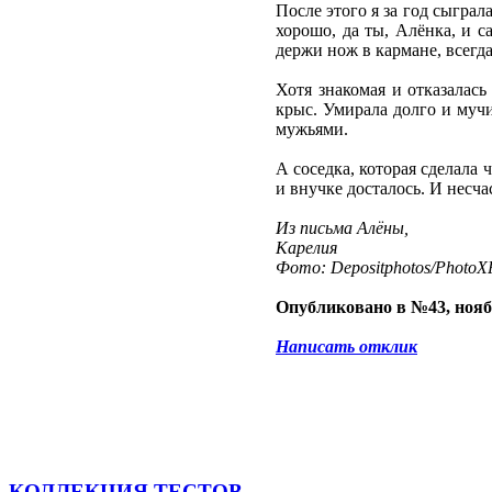
После этого я за год сыграл
хорошо, да ты, Алёнка, и с
держи нож в кармане, всегд
Хотя знакомая и отказалась
крыс. Умирала долго и мучи
мужьями.
А соседка, которая сделала 
и внучке досталось. И несча
Из письма Алёны,
Карелия
Фото: Depositphotos/PhotoXP
Опубликовано в №43, нояб
Написать отклик
КОЛЛЕКЦИЯ ТЕСТОВ