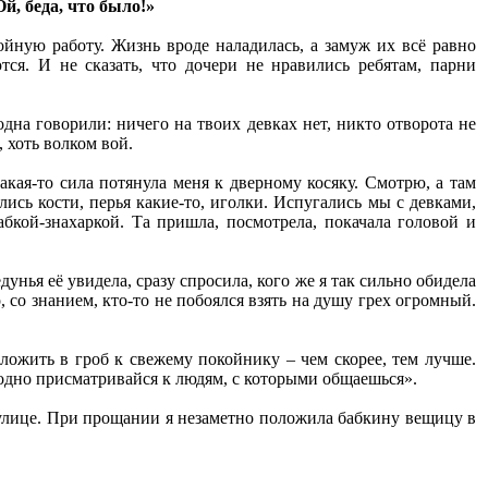
й, беда, что было!»
йную работу. Жизнь вроде наладилась, а замуж их всё равно
тся. И не сказать, что дочери не нравились ребятам, парни
одна говорили: ничего на твоих девках нет, никто отворота не
, хоть волком вой.
кая-то сила потянула меня к дверному косяку. Смотрю, а там
лись кости, перья какие-то, иголки. Испугались мы с девками,
абкой-знахаркой. Та пришла, посмотрела, покачала головой и
дунья её увидела, сразу спросила, кого же я так сильно обидела
, со знанием, кто-то не побоялся взять на душу грех огромный.
оложить в гроб к свежему покойнику – чем скорее, тем лучше.
аодно присматривайся к людям, с которыми общаешься».
й улице. При прощании я незаметно положила бабкину вещицу в