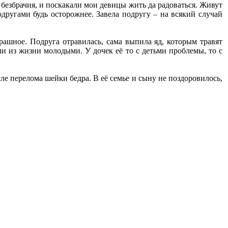
ц безбрачия, и поскакали мои девицы жить да радоваться. Живут
одругами будь осторожнее. Завела подругу – на всякий случай
трашное. Подруга отравилась, сама выпила яд, которым травят
и из жизни молодыми. У дочек её то с детьми проблемы, то с
сле перелома шейки бедра. В её семье и сыну не поздоровилось,