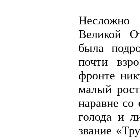
Несложно 
Великой О
была подр
почти взр
фронте ник
малый рост
наравне со
голода и л
звание «Тр