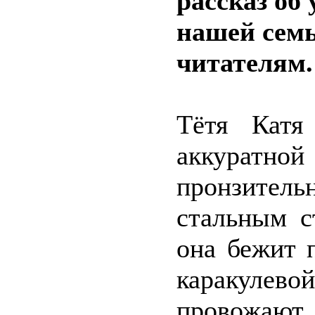
рассказ об
нашей семь
читателям.
Тётя Катя
аккурат
пронзитель
стальным с
она бежит 
каракуле
провожают