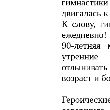
гимнастик
двигалась к
К слову, г
ежедневно!
90-летняя
утренни
отлыниват
возраст и б
Героически