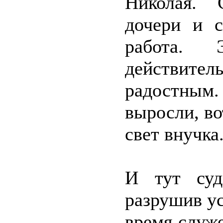
Николая. 
дочери и с
работа.
действи
радостны
выросли, во
свет внучка
И тут суд
разрушив у
время служе