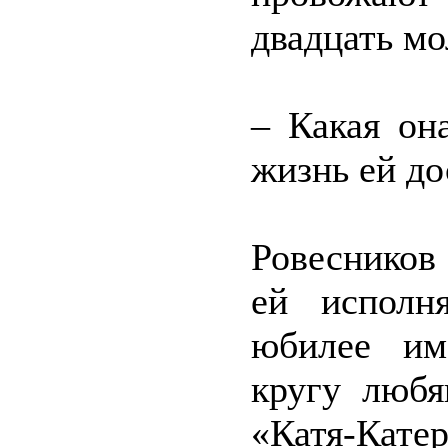
двадцать мо
– Какая он
жизнь ей до
Ровесников 
ей исполн
юбилее им
кругу люб
«Катя-Кат