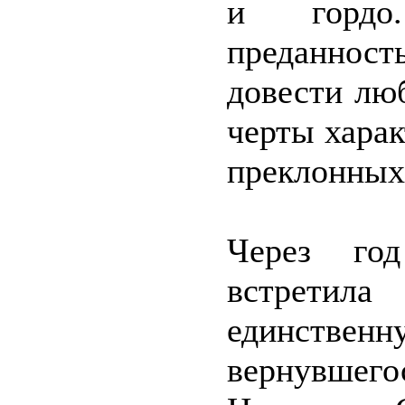
и гордо.
преданнос
довести лю
черты харак
преклонных 
Через го
встрети
единств
вернувшего