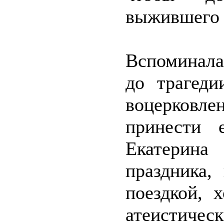
выжившего
Вспоминала
до трагеди
воцерковле
принести 
Екатерина
праздника,
поездкой, 
атеистичес