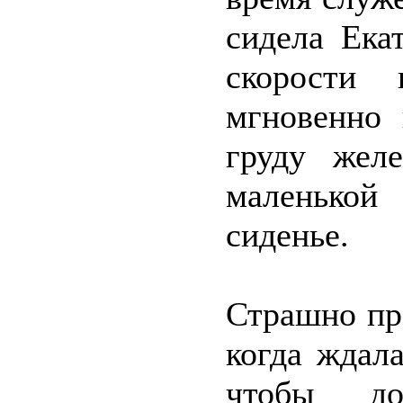
сидела Ека
скорости 
мгновенно 
груду желе
маленькой
сиденье.
Страшно пре
когда ждал
чтобы до