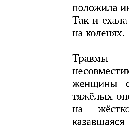
положила и
Так и ехала
на коленях.
Травмы 
несовместим
женщины с
тяжёлых оп
на жёстк
казавшаяс