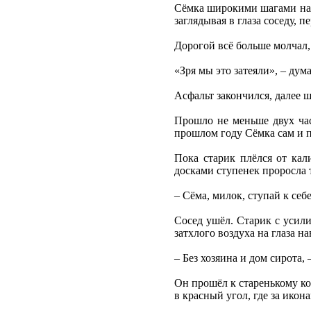
Сёмка широкими шагами напр
заглядывая в глаза соседу, 
Дорогой всё больше молчал, 
«Зря мы это затеяли», – дум
Асфальт закончился, далее 
Прошло не меньше двух ча
прошлом году Сёмка сам и 
Пока старик плёлся от ка
досками ступенек проросла 
– Сёма, милок, ступай к себ
Сосед ушёл. Старик с усил
затхлого воздуха на глаза н
– Без хозяина и дом сирота,
Он прошёл к старенькому ко
в красный угол, где за ико