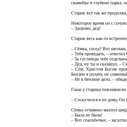
скамейке в глубине парка, о
Старик всё так же продолжа
Некоторое время он с сочув
– Здорово, дед!
Старик весь как-то встрепен
– Сёмка, сосед? Вот шельма,
– Тебя проведать, – ответил
– За гостинцы тебе отдельна
– Дед, ну ты и сказанул, – 
– Сём, Христом Богом прош
Бензин я оплачу, не сомнева
– Не в бензине дело, – обиде
Глаза у старика повлажнели.
– Соскучился я по дому. Он 
Сёмка отчаянно махнул шир
– Была не была!
– Вот спасибочки, – засуети