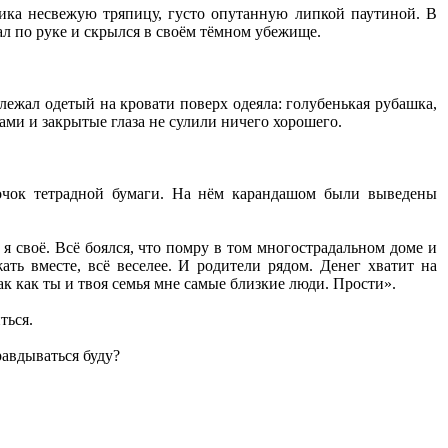
ника несвежую тряпицу, густо опутанную липкой паутиной. В
л по руке и скрылся в своём тёмном убежище.
 лежал одетый на кровати поверх одеяла: голубенькая рубашка,
ами и закрытые глаза не сулили ничего хорошего.
лочок тетрадной бумаги. На нём карандашом были выведены
л я своё. Всё боялся, что помру в том многострадальном доме и
ть вместе, всё веселее. И родители рядом. Денег хватит на
ак как ты и твоя семья мне самые близкие люди. Прости».
ться.
равдываться буду?