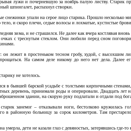
укрывая лужи и почерневшую за ноябрь палую листву. Старик 
ный шпингалет, распахнул створки.
е снежинки упали на серое лицо старика. Прошло несколько мину
о тело, и скоро плечи, седые волосы и лохматые, кустистые бров
следняя зима, и не страшился. Не далее как вчера костлявая внов
 очках с треснутым стеклом. Они любили перед сном поговорит
жинами.
т: он лежит в простеньком тесном гробу, худой, с высохшим л
прощаться. На самом деле никому до него нет дела. Далее е
тарику не хотелось.
лся в бывшей барской усадьбе с толстыми кирпичными стенами
тных деревень, принимали роды и оперировали. Двадцать лет на
аброшенном здании, на скорую руку подлатали и отдали под бог
тарик занемог – отказывали ноги, бестолково кружилась гол
его в районную больницу за сорок километров. Там престарел
а умерла, дети не казали глаз с девяностых, затерявшись где-то 