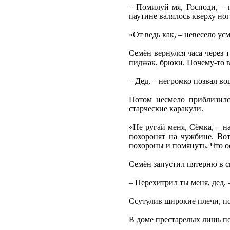
– Помилуй мя, Господи, – 
паутине валялось кверху но
«От ведь как, – невесело ус
Семён вернулся часа через 
пиджак, брюки. Почему-то в
– Дед, – негромко позвал во
Потом несмело приблизилс
старческие каракули.
«Не ругай меня, Сёмка, – на
похоронят на чужбине. Вот
похороны и помянуть. Что ос
Семён запустил пятерню в св
– Перехитрил ты меня, дед, 
Ссутулив широкие плечи, по
В доме престарелых лишь по