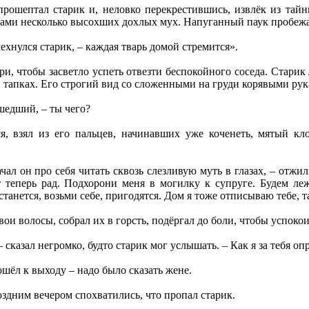
прошептал старик и, неловко перекрестившись, извлёк из тай
гами несколько высохших дохлых мух. Напуганный паук пробежа
мехнулся старик, – каждая тварь домой стремится».
три, чтобы засветло успеть отвезти беспокойного соседа. Старик
 тапках. Его строгий вид со сложенными на груди корявыми рук
шедший, – ты чего?
я, взял из его пальцев, начинавших уже коченеть, мятый к
чал он про себя читать сквозь слезливую муть в глазах, – отжи
 теперь рад. Подхорони меня в могилку к супруге. Будем лежа
танется, возьми себе, пригодятся. Дом я тоже отписываю тебе, т
ои волосы, собрал их в горсть, подёргал до боли, чтобы успокои
– сказал негромко, будто старик мог услышать. – Как я за тебя оп
шёл к выходу – надо было сказать жене.
здним вечером спохватились, что пропал старик.