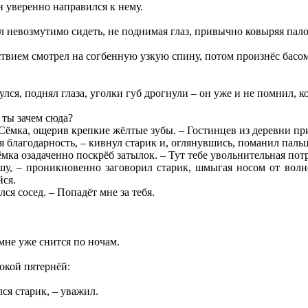
н уверенно направился к нему.
л невозмутимо сидеть, не поднимая глаз, привычно ковыряя пало
ствием смотрел на согбенную узкую спину, потом произнёс басом
улся, поднял глаза, уголки губ дрогнули – он уже и не помнил, к
 ты зачем сюда?
 Сёмка, ощерив крепкие жёлтые зубы. – Гостинцев из деревни при
я благодарность, – кивнул старик и, оглянувшись, поманил паль
Сёмка озадаченно поскрёб затылок. – Тут тебе увольнительная потр
у, – проникновенно заговорил старик, шмыгая носом от волнен
йся.
лся сосед. – Попадёт мне за тебя.
мне уже снится по ночам.
окой пятернёй:
лся старик, – уважил.