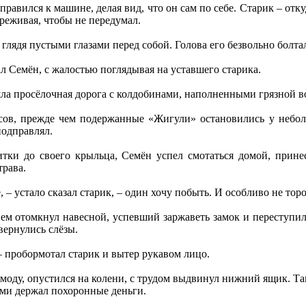
авился к машине, делая вид, что он сам по себе. Старик – откуд
переживая, чтобы не передумал.
глядя пустыми глазами перед собой. Голова его безвольно болта
ал Семён, с жалостью поглядывая на уставшего старика.
шла просёлочная дорога с колдобинами, наполненными грязной во
сов, прежде чем подержанные «Жигули» остановились у небол
подправлял.
литки до своего крыльца, Семён успел смотаться домой, при
трава.
е, – устало сказал старик, – один хочу побыть. И особливо не тор
ием отомкнул навесной, успевший заржаветь замок и переступи
авернулись слёзы.
 – пробормотал старик и вытер рукавом лицо.
моду, опустился на колени, с трудом выдвинул нижний ящик. Та
нами держал похоронные деньги.