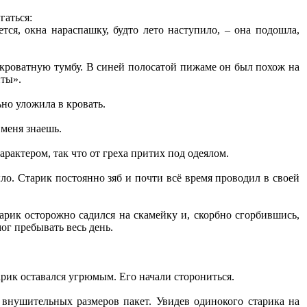
гаться:
ется, окна нараспашку, будто лето наступило, – она подошла,
прикроватную тумбу. В синей полосатой пижаме он был похож на
нты».
ьно уложила в кровать.
 меня знаешь.
арактером, так что от греха притих под одеялом.
ло. Старик постоянно зяб и почти всё время проводил в своей
тарик осторожно садился на скамейку и, скорбно сгорбившись,
ог пребывать весь день.
.
арик оставался угрюмым. Его начали сторониться.
внушительных размеров пакет. Увидев одинокого старика на