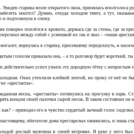
. Увидев старика возле открытого окна, принялась вполголоса ру
забелеть захотел? Думаю, откуда холодом тянет, а тут, оказыва
о и подтолкнула в спину.
рик покорно поплёлся к кровати, держась где за стены, где за 
ерсонал между собой с усмешкой их так и звал – «наши ареста
ингалет, вернулась к старику, присевшему передохнуть, и насил
дитым голосом приказала она, – а то разговор будет короткий, ты
н действительно успел узнать эту дородную тётку с непростым х
холодная. Окна утеплили клейкой лентой, но проку от неё не бы
гие «арестанты».
ожданная весна, «арестанты» потянулись на прогулку в парк. С
ять концом своей палочки сырой песок. В таком состоянии он м
и как? – приводил его в чувство сердитый зычный голос сиделки
о-настоящему, обитатели дома престарелых оживились, и лишь ст
лодой рослый мужчина в синей ветровке. В руке у него был 