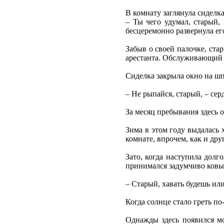
В комнату заглянула сиделка
– Ты чего удумал, старый, 
бесцеремонно развернула ег
Забыв о своей палочке, ста
арестанта. Обслуживающий п
Сиделка закрыла окно на шп
– Не рыпайся, старый, – сер
За месяц пребывания здесь о
Зима в этом году выдалась 
комнате, впрочем, как и дру
Зато, когда наступила долг
принимался задумчиво ковыр
– Старый, хавать будешь ил
Когда солнце стало греть п
Однажды здесь появился мо