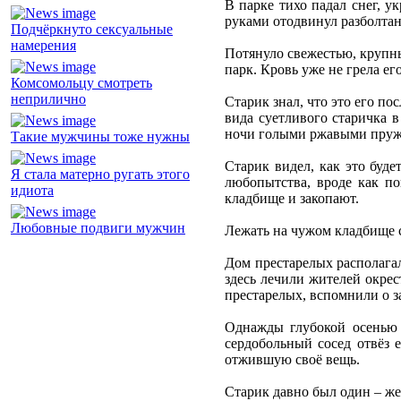
В парке тихо падал снег, 
руками отодвинул разболтан
Подчёркнуто сексуальные
намерения
Потянуло свежестью, крупны
парк. Кровь уже не грела ег
Комсомольцу смотреть
неприлично
Старик знал, что это его по
вида суетливого старичка в
ночи голыми ржавыми пру
Такие мужчины тоже нужны
Старик видел, как это буде
Я стала матерно ругать этого
любопытства, вроде как по
идиота
кладбище и закопают.
Любовные подвиги мужчин
Лежать на чужом кладбище с
Дом престарелых располага
здесь лечили жителей окрес
престарелых, вспомнили о з
Однажды глубокой осенью с
сердобольный сосед отвёз 
отжившую своё вещь.
Старик давно был один – жен