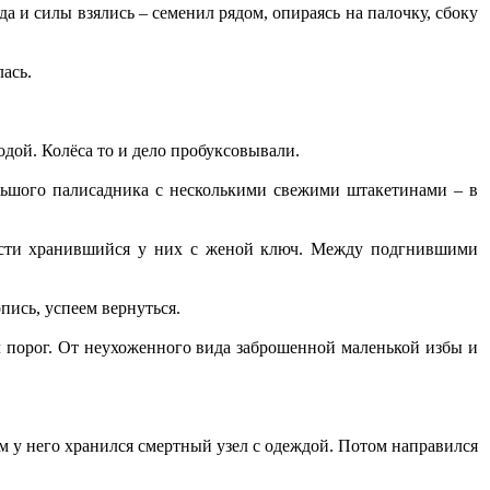
а и силы взялись – семенил рядом, опираясь на палочку, сбоку
лась.
дой. Колёса то и дело пробуксовывали.
ьшого палисадника с несколькими свежими штакетинами – в
нести хранившийся у них с женой ключ. Между подгнившими
опись, успеем вернуться.
л порог. От неухоженного вида заброшенной маленькой избы и
м у него хранился смертный узел с одеждой. Потом направился