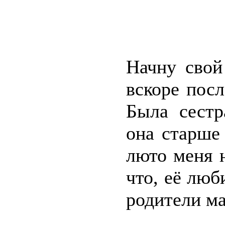
Начну свой
вскоре посл
Была сестр
она старше
люто меня н
что, её лю
родители м