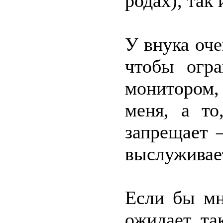
родах), так 
У внука оче
чтобы огра
монитором, 
меня, а то
запрещает –
выслуживае
Если бы мн
ожидает та