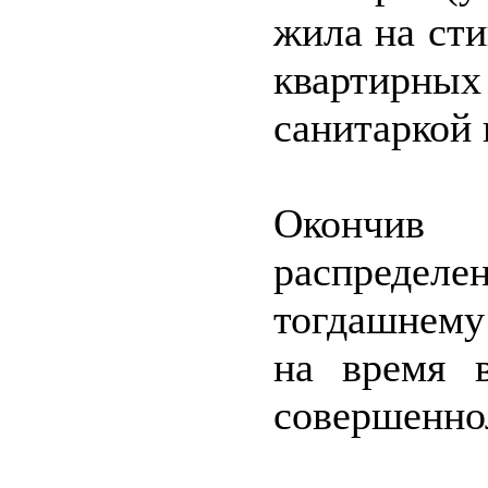
жила на ст
квартирны
санитаркой
Окончив
распреде
тогдашнему 
на время 
совершеннол