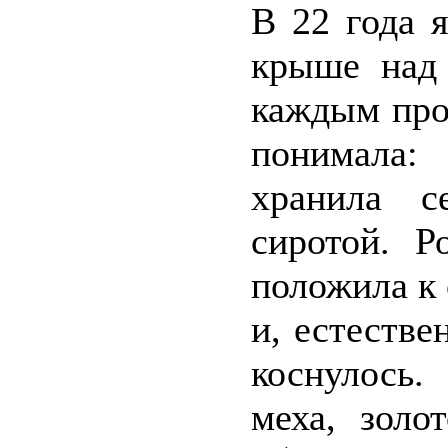
В 22 года 
крыше над 
каждым про
понимала:
хранила с
сиротой. Р
положила к 
и, естестве
коснулось
меха, золо