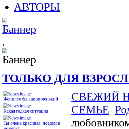
АВТОРЫ
.
ТОЛЬКО ДЛЯ ВЗРОС
СВЕЖИЙ 
Женился бы как миленький
СЕМЬЕ
Ро
Какая гадкая ситуация
любовнико
Ты очень красивая, поедем в
номера!