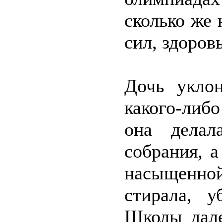
сколько же 
сил, здоровь
Дочь укло
какого-либо
она делал
собрания, а
насыщенно
стирала, у
Школы дале