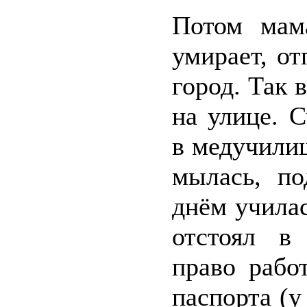
Потом мама
умирает, от
город. Так 
на улице. 
в медучилищ
мылась, по
днём учила
отстоял в
право рабо
паспорта (у