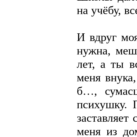
на учёбу, в
И вдруг моя
нужна, меш
лет, а ты 
меня внука,
б…, сумасш
психушку. 
заставляет 
меня из до