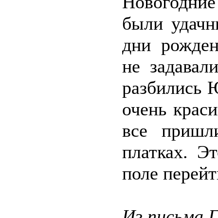
Новогодние
были удачн
дни рожден
не задавал
разбились 
очень крас
все пришл
платках. Э
поле перейт
Из письма 