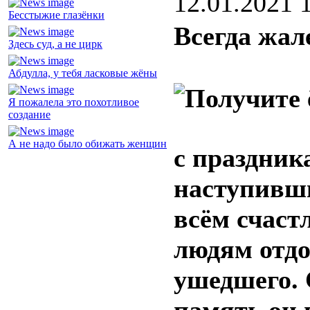
12.01.2021 
Бесстыжие глазёнки
Всегда жал
Здесь суд, а не цирк
Абдулла, у тебя ласковые жёны
Я пожалела это похотливое
создание
А не надо было обижать женщин
с праздник
наступивши
всём счаст
людям отдо
ушедшего.