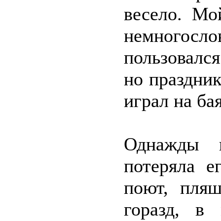
весело. Мо
немногос
пользовался
но праздник
играл на ба
Однажды 
потеряла е
поют, пляш
горазд, в