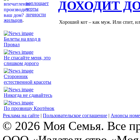
ДОХОДИТ Д
воплощает
черты
личности
жильцов
.
Хороший кот – как муж. Или спит, и
Билеты на вход в
Провал
Не спасайте меня, это
слишком дорого
Сторонник
естественной красоты
Никогда не сдавайтесь
По прозвищу Кротёнок
Реклама на сайте
|
Пользовательское соглашение
|
Анонсы номе
© 2026 Моя Семья. Все п
ООО «Издательство «Моя 