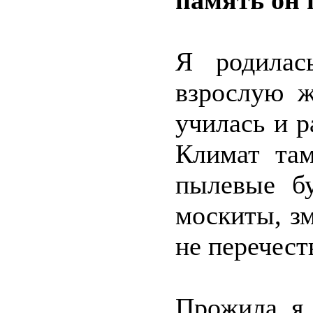
память он 
Я родилас
взрослую ж
училась и р
Климат там
пылевые б
москиты, з
не перечест
Прожила я 