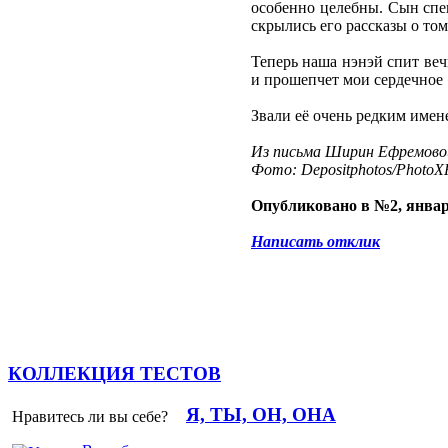
особенно целебны. Сын спец
скрылись его рассказы о том
Теперь наша нэнэй спит веч
и прошепчет мои сердечное 
Звали её очень редким имен
Из письма Ширин Ефремово
Фото: Depositphotos/PhotoXP
Опубликовано в №2, январ
Написать отклик
КОЛЛЕКЦИЯ ТЕСТОВ
Я, ТЫ, ОН, ОНА
Нравитесь ли вы себе?