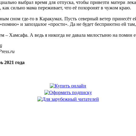
иально выбрал время для отпуска, чтобы привезти матери лекар
, как сильно мама переживает, что её похоронят в чужом краю.
ным сном где-то в Каракумах. Пусть северный ветер принесёт е
«помню» и запоздалое «прости». Да не будет бесприютно ей там, 
ем – Хамсафа. А ведь я никогда не давала милостыню на помин 
й
ress.ru
ь 2021 года