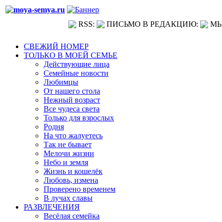
RSS:
ПИСЬМО В РЕДАКЦИЮ:
МЫ
СВЕЖИЙ НОМЕР
ТОЛЬКО В МОЕЙ СЕМЬЕ
Действующие лица
Семейные новости
Любимцы
От нашего стола
Нежный возраст
Все чудеса света
Только для взрослых
Родня
На что жалуетесь
Так не бывает
Мелочи жизни
Небо и земля
Жизнь и кошелёк
Любовь, измена
Проверено временем
В лучах славы
РАЗВЛЕЧЕНИЯ
Весёлая семейка