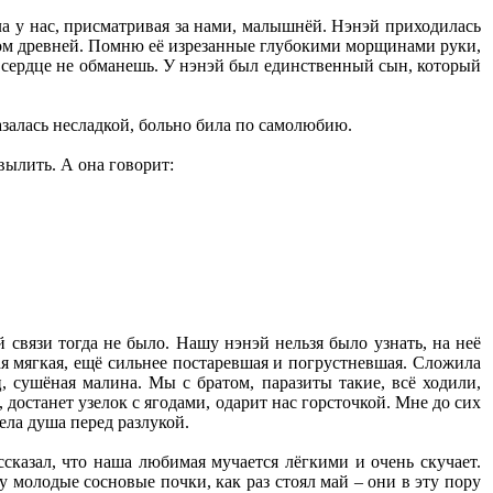
ла у нас, присматривая за нами, малышнёй. Нэнэй приходилась
шком древней. Помню её изрезанные глубокими морщинами руки,
е сердце не обманешь. У нэнэй был единственный сын, который
азалась несладкой, больно била по самолюбию.
вылить. А она говорит:
й связи тогда не было. Нашу нэнэй нельзя было узнать, на неё
ая мягкая, ещё сильнее постаревшая и погрустневшая. Сложила
, сушёная малина. Мы с братом, паразиты такие, всё ходили,
достанет узелок с ягодами, одарит нас горсточкой. Мне до сих
лела душа перед разлукой.
ссказал, что наша любимая мучается лёгкими и очень скучает.
у молодые сосновые почки, как раз стоял май – они в эту пору