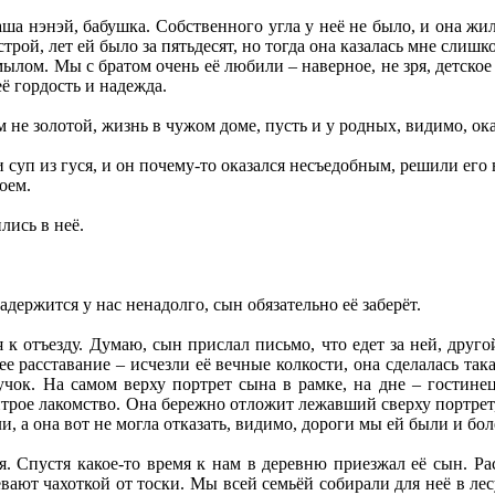
аша нэнэй, бабушка. Собственного угла у неё не было, и она жи
трой, лет ей было за пятьдесят, но тогда она казалась мне сли
лом. Мы с братом очень её любили – наверное, не зря, детско
ё гордость и надежда.
м не золотой, жизнь в чужом доме, пусть и у родных, видимо, ок
 суп из гуся, и он почему-то оказался несъедобным, решили его 
оем.
лись в неё.
адержится у нас ненадолго, сын обязательно её заберёт.
я к отъезду. Думаю, сын прислал письмо, что едет за ней, друго
е расставание – исчезли её вечные колкости, она сделалась так
чок. На самом верху портрет сына в рамке, на дне – гостинец
трое лакомство. Она бережно отложит лежавший сверху портрет, 
ли, а она вот не могла отказать, видимо, дороги мы ей были и бо
я. Спустя какое-то время к нам в деревню приезжал её сын. Ра
евают чахоткой от тоски. Мы всей семьёй собирали для неё в лес