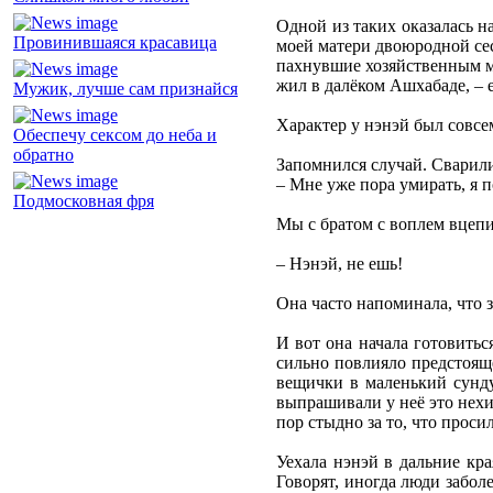
Одной из таких оказалась н
Провинившаяся красавица
моей матери двоюродной сес
пахнувшие хозяйственным мы
жил в далёком Ашхабаде, – е
Мужик, лучше сам признайся
Характер у нэнэй был совсе
Обеспечу сексом до неба и
обратно
Запомнился случай. Сварили
– Мне уже пора умирать, я п
Подмосковная фря
Мы с братом с воплем вцепи
– Нэнэй, не ешь!
Она часто напоминала, что з
И вот она начала готовитьс
сильно повлияло предстояще
вещички в маленький сунду
выпрашивали у неё это нехи
пор стыдно за то, что проси
Уехала нэнэй в дальние кра
Говорят, иногда люди забол