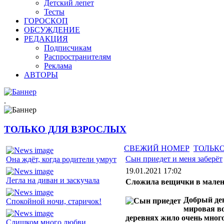
Детский лепет
Тесты
ГОРОСКОП
ОБСУЖДЕНИЕ
РЕДАКЦИЯ
Подписчикам
Распространителям
Реклама
АВТОРЫ
.
ТОЛЬКО ДЛЯ ВЗРОСЛЫХ
СВЕЖИЙ НОМЕР
ТОЛЬКО
Сын приедет и меня заберёт
Она ждёт, когда родители умрут
19.01.2021 17:02
Легла на диван и заскучала
Сложила вещички в малень
Добрый ден
Спокойной ночи, старичок!
мировая во
деревнях жило очень мног
Слишком много любви