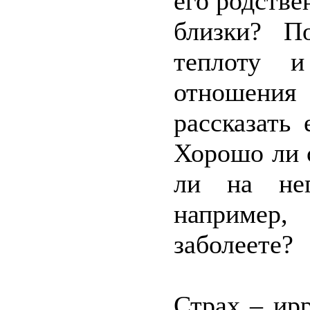
его родстве
близки? П
теплоту 
отношени
рассказать
Хорошо ли 
ли на нег
например, 
заболеете?
Страх – ир