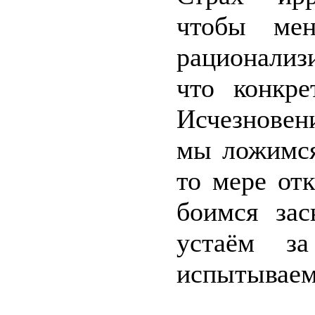
чтобы мен
рационализ
что конкр
Исчезновен
мы ложимся
то мере от
боимся зас
устаём за
испытываем