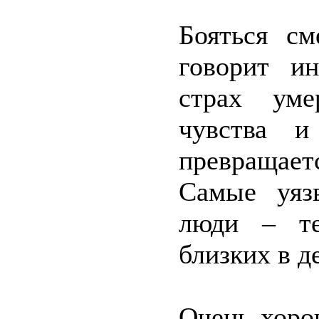
Бояться см
говорит и
страх уме
чувства и
превращае
Самые уяз
люди – те
близких в д
Очень хоро