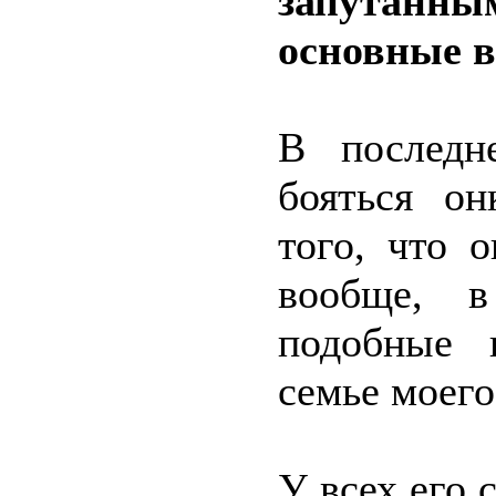
запутанным
основные 
В последн
бояться он
того, что 
вообще, в
подобные 
семье моего
У всех его 