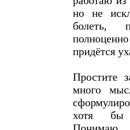
работаю из 
но не иск
болеть, п
полноценно
придётся ух
Простите з
много мыс
сформулиро
хотя бы к
Понимаю, 