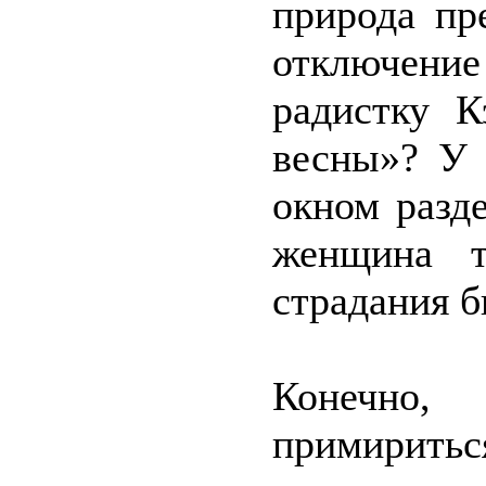
природа пр
отключение
радистку К
весны»? У 
окном разд
женщина т
страдания б
Конечно
примиритьс