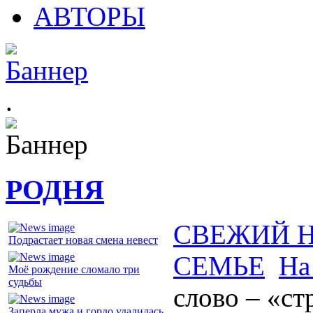
АВТОРЫ
.
РОДНЯ
СВЕЖИЙ 
Подрастает новая смена невест
СЕМЬЕ
На
Моё рождение сломало три
судьбы
слово – «с
Заперла мужа и гордо удалилась