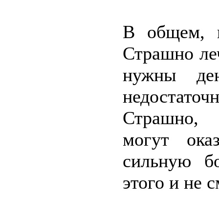
В общем, 
Страшно леч
нужны де
недостаточ
Страшно, 
могут ока
сильную б
этого и не 