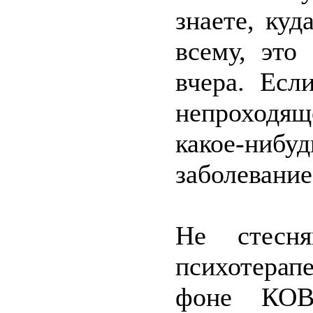
знаете, куд
всему, это
вчера. Есл
непроходящ
какое-ни
заболевание
Не стесня
психотерап
фоне КОВ