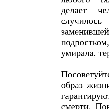
делает че
случилось
заменивш
подростком
умирала, те
Посоветуйт
образ жизн
гарантирую
смерти. По