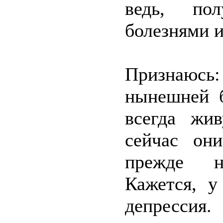
ведь, пол
болезнями 
Признаюсь
нынешней б
всегда жи
сейчас он
прежде на
Кажется, у
депрессия