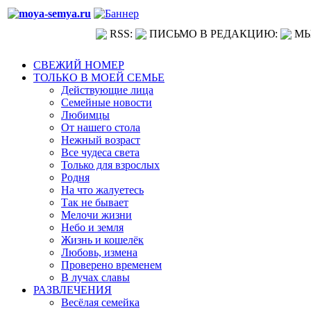
RSS:
ПИСЬМО В РЕДАКЦИЮ:
МЫ
СВЕЖИЙ НОМЕР
ТОЛЬКО В МОЕЙ СЕМЬЕ
Действующие лица
Семейные новости
Любимцы
От нашего стола
Нежный возраст
Все чудеса света
Только для взрослых
Родня
На что жалуетесь
Так не бывает
Мелочи жизни
Небо и земля
Жизнь и кошелёк
Любовь, измена
Проверено временем
В лучах славы
РАЗВЛЕЧЕНИЯ
Весёлая семейка