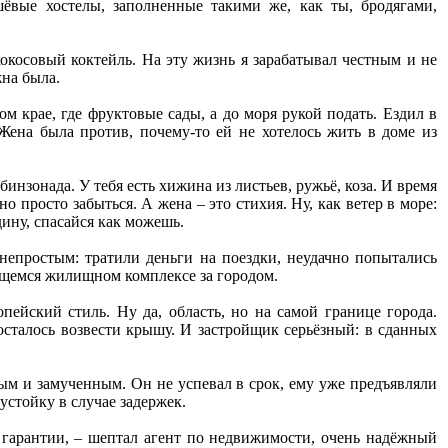
ёвые хостелы, заполненные такими же, как ты, бродягами,
окосовый коктейль. На эту жизнь я зарабатывал честным и не
жна была.
м крае, где фруктовые сады, а до моря рукой подать. Ездил в
Жена была против, почему-то ей не хотелось жить в доме из
нзонада. У тебя есть хижина из листьев, ружьё, коза. И время
о просто забыться. А жена – это стихия. Ну, как ветер в море:
дину, спасайся как можешь.
непростым: тратили деньги на поездки, неудачно попытались
ящемся жилищном комплексе за городом.
пейский стиль. Ну да, область, но на самой границе города.
осталось возвести крышу. И застройщик серьёзный: в сданных
ым и замученным. Он не успевал в срок, ему уже предъявляли
устойку в случае задержек.
 гарантии, – шептал агент по недвижимости, очень надёжный