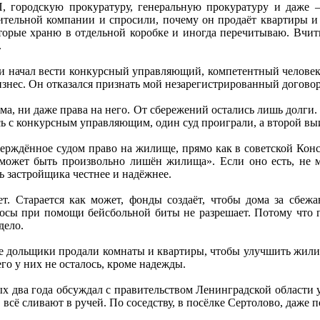
 городскую прокуратуру, генеральную прокуратуру и даже –
тельной компании и спросили, почему он продаёт квартиры и б
торые храню в отдельной коробке и иногда перечитываю. Вчи
.
и начал вести конкурсный управляющий, компетентный человек 
знес. Он отказался признать мой незарегистрированный договор
ома, ни даже права на него. От сбережений остались лишь долги.
сь с конкурсным управляющим, один суд проиграли, а второй вы
ерждённое судом право на жилище, прямо как в советской Конс
может быть произвольно лишён жилища». Если оно есть, не м
ь застройщика честнее и надёжнее.
ет. Старается как может, фонды создаёт, чтобы дома за сбеж
осы при помощи бейсбольной биты не разрешает. Потому что го
дело.
е дольщики продали комнаты и квартиры, чтобы улучшить жилищ
о у них не осталось, кроме надежды.
 два года обсуждал с правительством Ленинградской области у
 всё сливают в ручей. По соседству, в посёлке Сертолово, даже