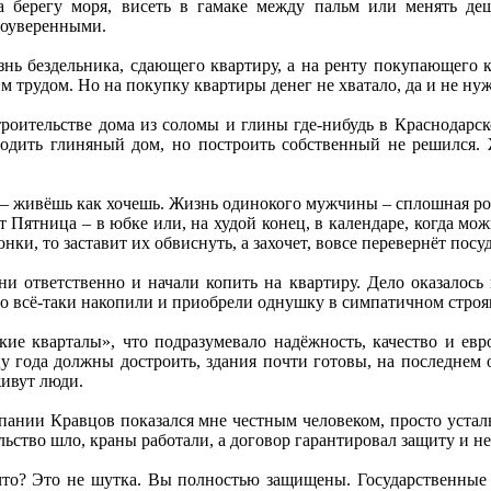
берегу моря, висеть в гамаке между пальм или менять деш
моуверенными.
нь бездельника, сдающего квартиру, а на ренту покупающего к
м трудом. Но на покупку квартиры денег не хватало, да и не ну
троительстве дома из соломы и глины где-нибудь в Краснодарско
водить глиняный дом, но построить собственный не решился. 
н – живёшь как хочешь. Жизнь одинокого мужчины – сплошная роби
 Пятница – в юбке или, на худой конец, в календаре, когда можн
онки, то заставит их обвиснуть, а захочет, вовсе перевернёт посу
 ответственно и начали копить на квартиру. Дело оказалось 
Но всё-таки накопили и приобрели однушку в симпатичном стро
ие кварталы», что подразумевало надёжность, качество и евро
у года должны достроить, здания почти готовы, на последнем 
живут люди.
пании Кравцов показался мне честным человеком, просто устал
льство шло, краны работали, а договор гарантировал защиту и не
е что? Это не шутка. Вы полностью защищены. Государственные