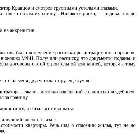
ректор Кравцов и смотрел грустными усталыми глазами.
и только потом их спишут. Никакого риска, – колдовала надо
и на аккредитив.
редитива было «получение расписки регистрационного органа».
а в окошко МФЦ. Получили расписку, что документы поданы, и
овал договоры с этой строительной компанией, которая к тому
сать на меня другую квартиру, ещё лучше.
нистратора лежали листочки извещений с надписью «судебное».
л за границу.
анкротился, отказался от выплаты.
и лучший адвокат сказал:
 стоимости квартиры. Речь шла о спасении жилья, тут не до
же.