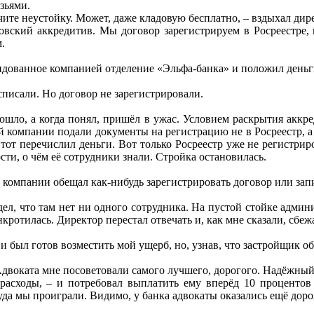
зьями.
учите неустойку. Может, даже кладовую бесплатно, – вздыхал ди
овский аккредитив. Мы договор зарегистрируем в Росреестре, 
.
ндованное компанией отделение «Эльфа-банка» и положил деньг
писали. Но договор не зарегистрировали.
зошло, а когда понял, пришёл в ужас. Условием раскрытия акк
й компании подали документы на регистрацию не в Росреестр, 
 тот перечислил деньги. Вот только Росреестр уже не регистрир
ти, о чём её сотрудники знали. Стройка остановилась.
 компании обещал как-нибудь зарегистрировать договор или запи
дел, что там нет ни одного сотрудника. На пустой стойке адми
ротилась. Директор перестал отвечать и, как мне сказали, сбежа
и был готов возместить мой ущерб, но, узнав, что застройщик об
двоката мне посоветовали самого лучшего, дорогого. Надёжный 
расходы, – и потребовал выплатить ему вперёд 10 процентов
суда мы проиграли. Видимо, у банка адвокаты оказались ещё доро