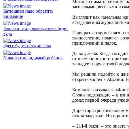
Можно снимать хижину на 
загорелыми, весёлыми и са
Батюшкам надо обратить
внимание
Выглядит как идеальная жиз
всегда лёгким журналистски
Заплати что должен, иначе будет
Пару раз я задумывался о с
худо
экопоселение, помогал воз
приключений и палок.
Здесь будут петь ангелы
Да вот, жена. Когда ты оди
У вас тут невидимый ребёнок
от времени в гости приходит
то надует паруса твоей лодч
Мы решили подойти к жизни
открыть хостел в Абхазии. 
Комплекс назывался «Финск
Сроки подходящие – к конц
домах первой очереди уже 
Директор строительной ком
иск за задержки. Но строите
– 214-й закон – это знает