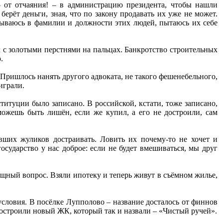
 от отчаяния! – в администрацию президента, чтобы нашли
ерёт деньги, зная, что по закону продавать их уже не может.
тываюсь в фамилии и должности этих людей, пытаюсь их себе
с золотыми перстнями на пальцах. Банкротство строительных
.
 Пришлось нанять другого адвоката, не такого фешенебельного,
играли.
титуции было записано. В российской, кстати, тоже записано,
ожешь быть лишён, если же купил, а его не достроили, сам
авших жуликов достраивать. Ловить их почему-то не хочет и
сударство у нас доброе: если не будет вмешиваться, мы друг
ный вопрос. Взяли ипотеку и теперь живут в съёмном жилье,
словия. В посёлке Лупполово – название досталось от финнов
 построили новый ЖК, который так и назвали – «Чистый ручей».