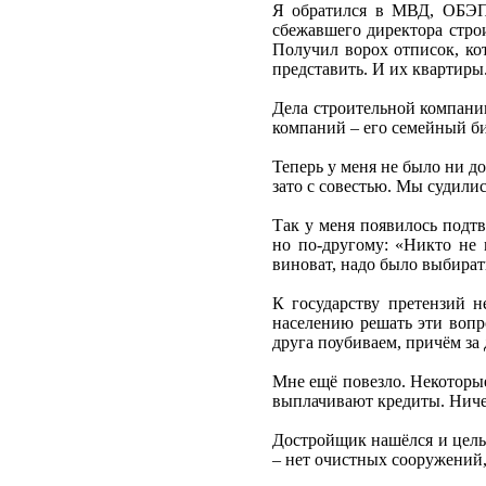
Я обратился в МВД, ОБЭП,
сбежавшего директора строи
Получил ворох отписок, ко
представить. И их квартиры
Дела строительной компани
компаний – его семейный би
Теперь у меня не было ни д
зато с совестью. Мы судили
Так у меня появилось подтв
но по-другому: «Никто не 
виноват, надо было выбират
К государству претензий н
населению решать эти вопр
друга поубиваем, причём за 
Мне ещё повезло. Некоторы
выплачивают кредиты. Ничег
Достройщик нашёлся и целых
– нет очистных сооружений,