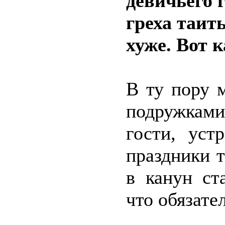
девичьего 
греха таить
хуже. Вот к
В ту пору 
подружками
гости, уст
праздники 
в канун ст
что обязате