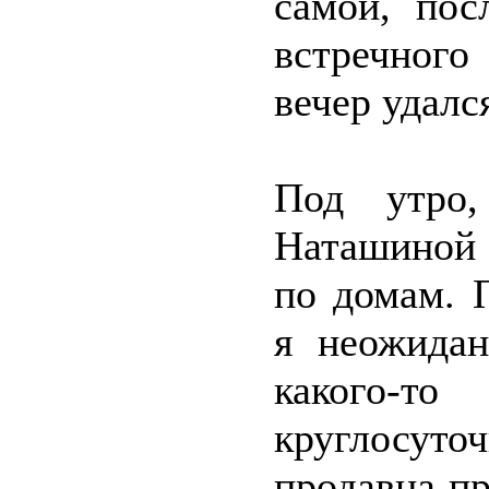
самой, пос
встречног
вечер удалс
Под утро,
Наташиной 
по домам. 
я неожидан
какого-
круглосуто
продавца пр