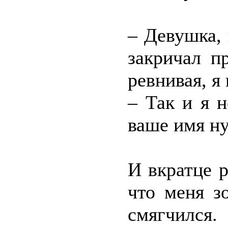
– Девушка, 
закричал п
ревнивая, я
– Так и я н
ваше имя ну
И вкратце р
что меня з
смягчился.