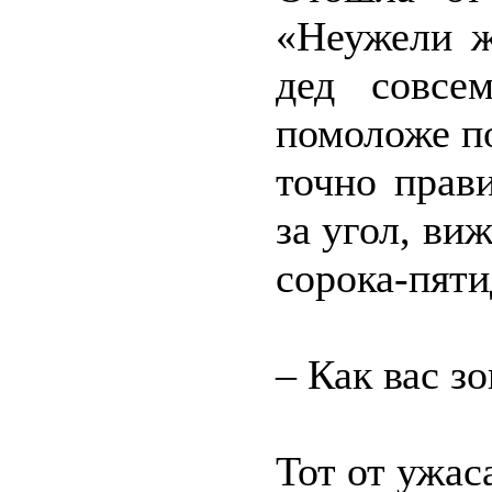
«Неужели ж
дед совсе
помоложе по
точно прав
за угол, ви
сорока-пяти
– Как вас з
Тот от ужас