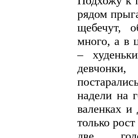
Подхожу к 
рядом прыга
щебечут, о
много, а в 
– худеньки
девчонки
постаралис
надели на 
валенках и
только рост
две гол