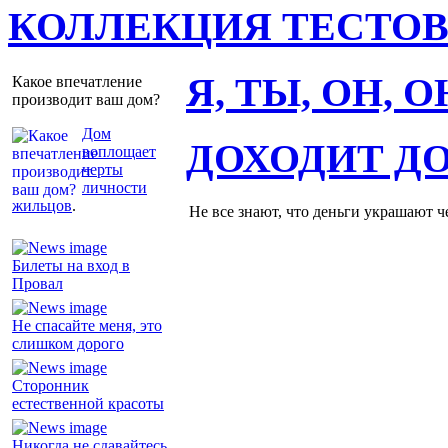
КОЛЛЕКЦИЯ ТЕСТО
Я, ТЫ, ОН, 
Какое впечатление
производит ваш дом?
Дом
ДОХОДИТ Д
воплощает
черты
личности
жильцов
.
Не все знают, что деньги украшают ч
Билеты на вход в
Провал
Не спасайте меня, это
слишком дорого
Сторонник
естественной красоты
Никогда не сдавайтесь