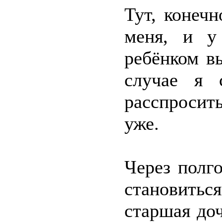
Тут, конеч
меня, и у
ребёнком в
случае я 
расспросить
уже.
Через полг
становитьс
старшая доч