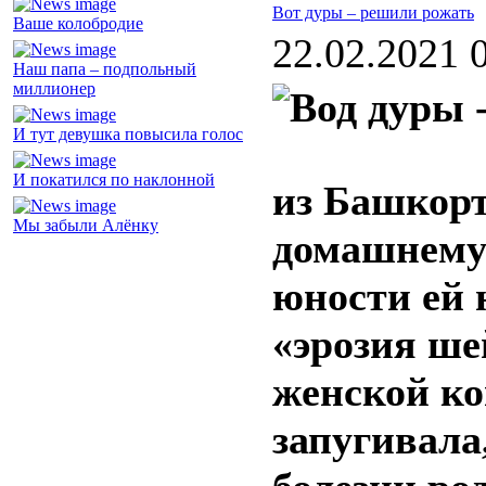
Вот дуры – решили рожать
Ваше колобродие
22.02.2021 
Наш папа – подпольный
миллионер
И тут девушка повысила голос
И покатился по наклонной
из Башкорт
Мы забыли Алёнку
домашнему 
юности ей 
«эрозия ше
женской ко
запугивала