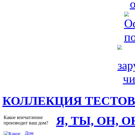
КОЛЛЕКЦИЯ ТЕСТО
Я, ТЫ, ОН, 
Какое впечатление
производит ваш дом?
Дом