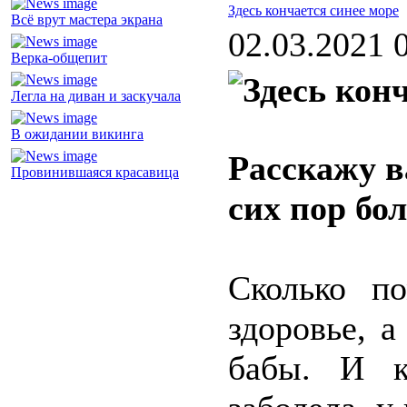
Здесь кончается синее море
Всё врут мастера экрана
02.03.2021 
Верка-общепит
Легла на диван и заскучала
В ожидании викинга
Расскажу в
Провинившаяся красавица
сих пор бо
Сколько п
здоровье, 
бабы. И к