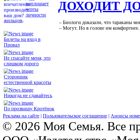
ДОХОДИТ Д
воплощает
черты
личности
жильцов
.
– Биологи доказали, что тараканы мо
– Могут. Но в голове им комфортнее.
Билеты на вход в
Провал
Не спасайте меня, это
слишком дорого
Сторонник
естественной красоты
Никогда не сдавайтесь
По прозвищу Кротёнок
Реклама на сайте
|
Пользовательское соглашение
|
Анонсы номе
© 2026 Моя Семья. Все п