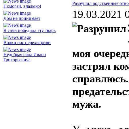
Разрушил родственные отн
Помогай, владыко!
19.03.2021 
Дом не принимает
Я сама победила эту тварь
Волки нас перехитрили
моя очеред
Недобрая сила Ивана
Григорьевича
застрял ко
справлюсь.
предательс
мужа.