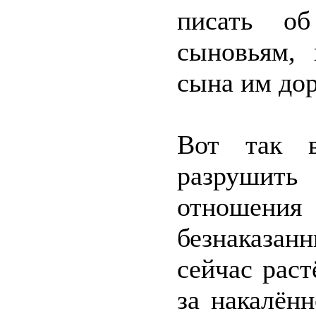
писать о
сыновьям, 
сына им до
Вот так 
разруши
отношен
безнаказан
сейчас раст
за накалён