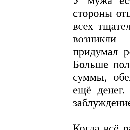
У мужа ес
стороны отц
всех тщате
возникли
придумал р
Больше пол
суммы, обе
ещё денег.
заблуждени
Когда всё 