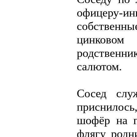
офицеру
собствен
цинково
родственн
салютом.
Сосед слу
приснилось
шофёр на г
флягу родн