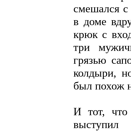
смешался с
в доме вдр
крюк с вхо
три мужич
грязью сап
колдыри, н
был похож н
И тот, что
выступил