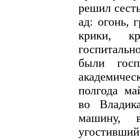
решил сест
ад: огонь, 
крики, к
госпитально
были госп
академическ
полгода ма
во Владик
машину, 
угостивший