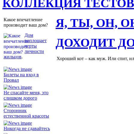
КОЛЛЕКЦИЯ ТЕСТО
Я, ТЫ, ОН, 
Какое впечатление
производит ваш дом?
Дом
ДОХОДИТ Д
воплощает
черты
личности
жильцов
.
Хороший кот – как муж. Или спит, и
Билеты на вход в
Провал
Не спасайте меня, это
слишком дорого
Сторонник
естественной красоты
Никогда не сдавайтесь