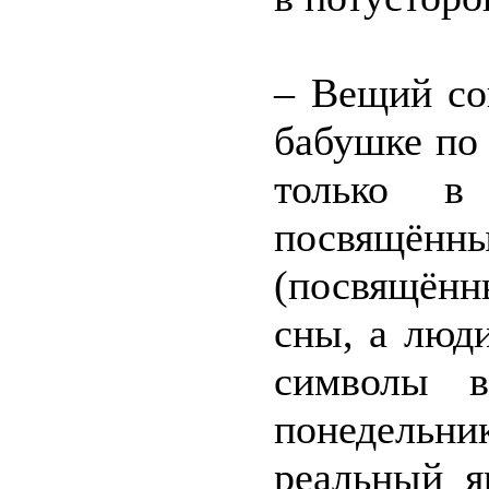
– Вещий со
бабушке по
только в
посвящён
(посвящённ
сны, а люд
символы 
понедель
реальный я