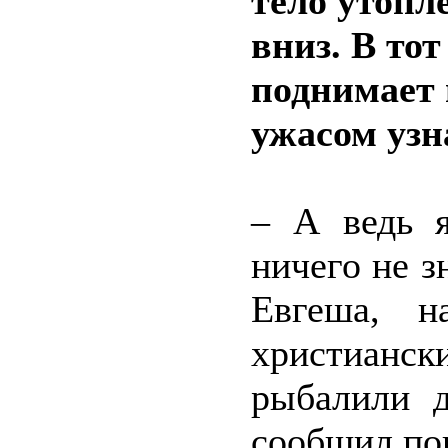
тело утопл
вниз. В то
поднимает 
ужасом узн
– А ведь я
ничего не з
Евгеша, н
христианс
рыбалили д
сообщил по