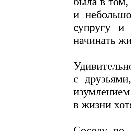
была в том,
и небольш
супругу и
начинать жи
Удивительн
с друзьями
изумлением 
в жизни хот
Соседу по 