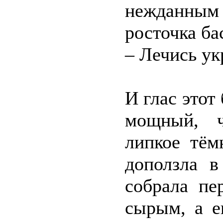
нежданны
росточка ба
– Лечись ук
И глас этот
мощный, ч
липкое тём
доползла в
собрала пе
сырым, а е