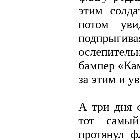
этим солд
потом уви
подпрыгив
ослепитель
бампер «Кам
за этим и у
А три дня 
тот самый
протянул ф