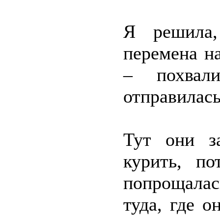
Я решила,
перемена на
– похвал
отправилась
Тут они з
курить, по
попрощалась
туда, где о