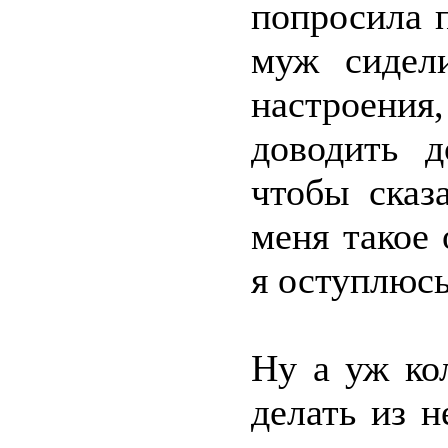
попросила 
муж сидел
настроения
доводить д
чтобы сказ
меня такое
я оступлюсь
Ну а уж ко
делать из н