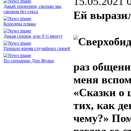
15.05.2021 
Давай проверим, сколько мы
сможем без секса
Ей вырази
Королева пляжа
Дикая спирея, или 9 ½ минут
Пришло время случайных связей
По сценарию Дон Жуана
раз общени
меня вспом
«Сказки о 
тих, как д
чему?» Пом