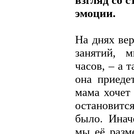
взгляд со 
эмоции.
На днях ве
занятий, 
часов, – а 
она приеде
мама хочет
остановитс
было. Инач
мы её разм