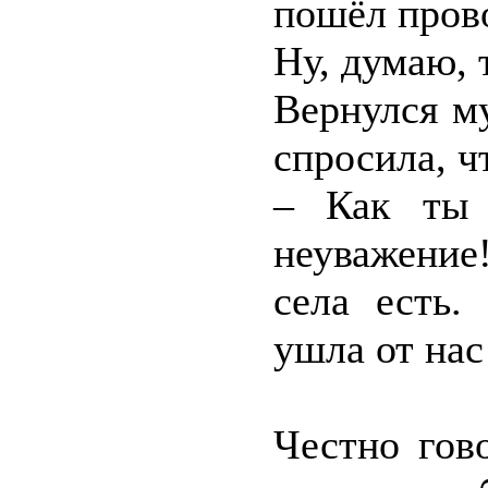
пошёл прово
Ну, думаю, 
Вернулся м
спросила, ч
– Как ты 
неуважение
села есть.
ушла от нас
Честно гов