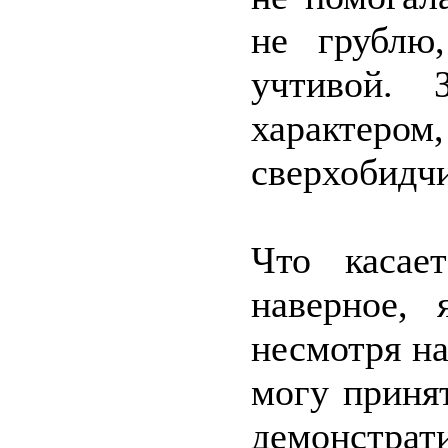
не грублю
учтивой.
характером,
сверхобидчи
Что касае
наверное, 
несмотря на
могу принят
демонстр