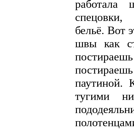
работала 
спецовки,
бельё. Вот э
швы как с
постираеш
постирае
паутиной. 
тугими ни
пододея
полотенц