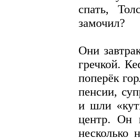
спать, Тол
замочил?
Они завтра
гречкой. Ке
поперёк гор
пенсии, суп
и шли «кут
центр. Он 
несколько 