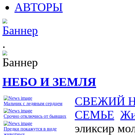
АВТОРЫ
.
НЕБО И ЗЕМЛЯ
СВЕЖИЙ 
Мальчик с ледяным сердцем
СЕМЬЕ
Жи
Срочно отключись от бывших
эликсир мо
Предки покажутся в виде
животных