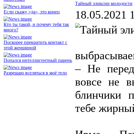
Тайный эликсир молодости
18.05.2021 
Если скажу «да», это конец
Кто ты такой, и почему тебя так
много?
Поскорее прекратить контакт с
этой женщиной
выбрасывае
Попался интеллигентный парень
– Не перед
Разрешаю вселяться в моё тело
вовсе не 
блинчики п
тебе жирный