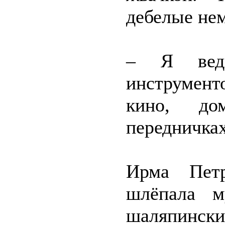
дебелые не
– Я вед
инструмент
кино, до
передничках
Ирма Петр
шлёпала м
шаляпински