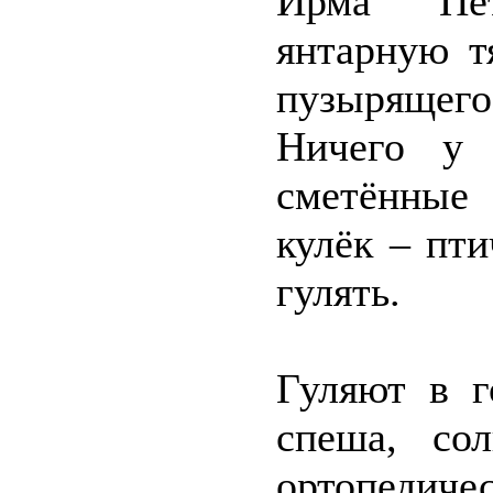
Ирма Пет
янтарную т
пузырящего
Ничего у 
сметённые
кулёк – пт
гулять.
Гуляют в г
спеша, со
ортопеди