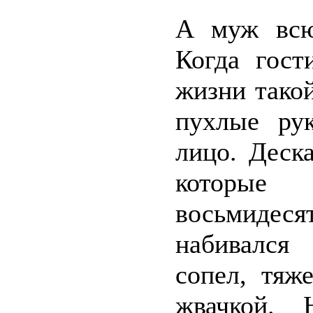
А муж всю
Когда гост
жизни тако
пухлые рук
лицо. Деск
которые
восьмиде
набивался
сопел, тяж
жвачкой. 