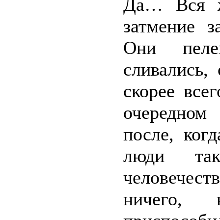
Да… Вся ж
затмение з
Они пелен
сливались,
скорее все
очередном 
после, ког
люди та
человечеств
ничего,