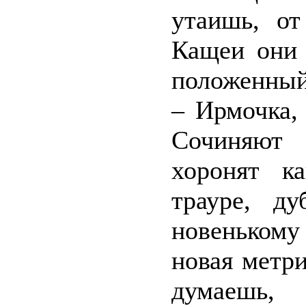
утаишь, от
Кащеи они 
положенный 
– Ирмочка, 
Сочиняют 
хоронят к
трауре, д
новенькому
новая метри
думаешь,