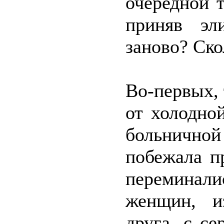
очередной 
приняв эл
заново? Ск
Во-первых, 
от холодно
больнично
побежала п
переминали
женщин, и
друга, с с