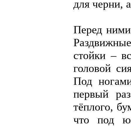
для черни, 
Перед ними
Раздвижные
стойки – в
головой си
Под ногами
первый раз
тёплого, бу
что под юб