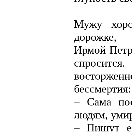
Мужу хор
дорожке, 
Ирмой Петро
спросится.
восторженн
бессмертия:
– Сама по
людям, умир
– Пишут е