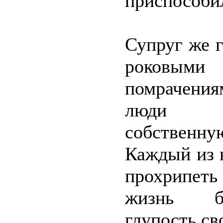
приспособи
Супруг же г
роковыми 
помрачени
люди на
собственн
Каждый из 
прохрипеть
жизнь бе
глупость св