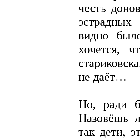
честь доно
эстрадных
видно было
хочется, 
стариковска
не даёт…
Но, ради б
Назовёшь л
так дети, э