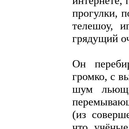
интернете, 
прогулки, п
телешоу, и
грядущий оч
Он переби
громко, с в
шум льюще
перемывающ
(из соверш
что учёные