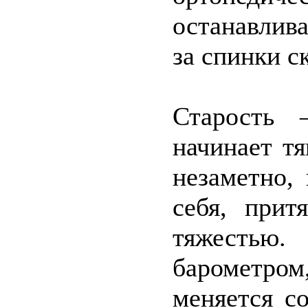
останавлив
за спинки с
Старость 
начинает т
незаметно,
себя, прит
тяжестью
барометром
меняется с