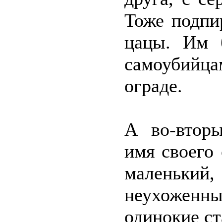
Тоже подпи
цацы. Им б
самоубийца
ограде.
А во-втор
имя своего 
маленьк
неухожен
одинокие ст