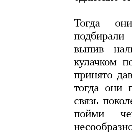
Тогда он
подбирали
выпив нал
кулачком п
принято да
тогда они 
связь покол
пойми че
несообраз