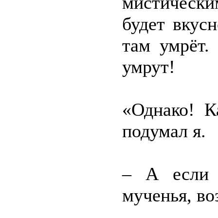
мистическ
будет вкус
там умрёт.
умрут!
«Однако! К
подумал я.
– А если 
мученья, во