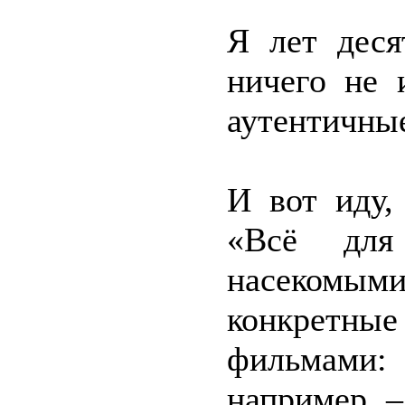
Я лет деся
ничего не 
аутентичные
И вот иду,
«Всё дл
насекомым
конкретные
фильмами: 
например, –