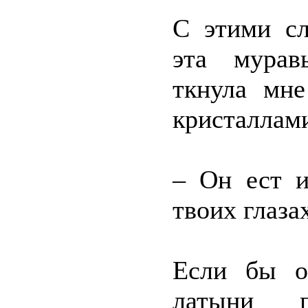
С этими сл
эта мурав
ткнула мн
кристаллам
– Он ест и
твоих глаза
Если бы о
латыни 