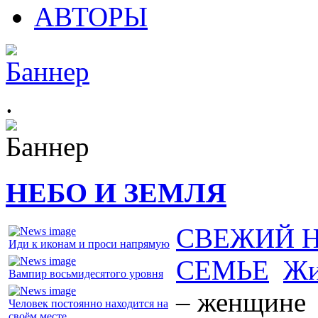
АВТОРЫ
.
НЕБО И ЗЕМЛЯ
СВЕЖИЙ 
Иди к иконам и проси напрямую
СЕМЬЕ
Жи
Вампир восьмидесятого уровня
– женщине
Человек постоянно находится на
своём месте