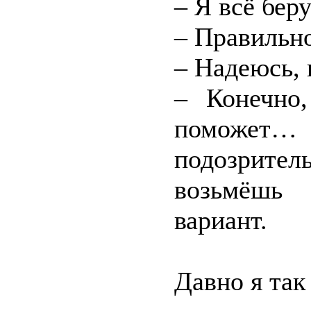
– Я всё беру
– Правильн
– Надеюсь, 
– Конечно
поможет…
подозрите
возьмёшь 
вариант.
Давно я так