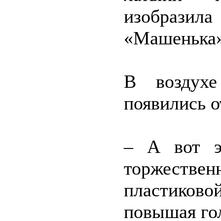
изобразила
«Машенька»,
В воздухе
появились о
– А вот э
торжественн
пластиков
повышая гол