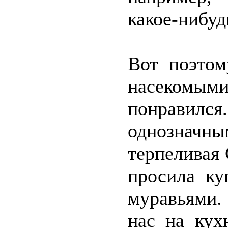
какое-нибуд
Вот поэтом
насекомым
понравилс
однозначны
терпеливая
просила ку
муравьями.
нас на кух