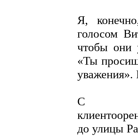
Я, конечно
голосом Ви
чтобы они 
«Ты просишь
уважения». 
С др
клиентооре
до улицы Р