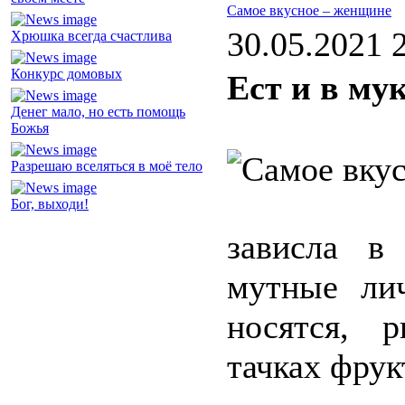
Самое вкусное – женщине
30.05.2021 
Хрюшка всегда счастлива
Конкурс домовых
Ест и в му
Денег мало, но есть помощь
Божья
Разрешаю вселяться в моё тело
Бог, выходи!
зависла в 
мутные ли
носятся, 
тачках фру