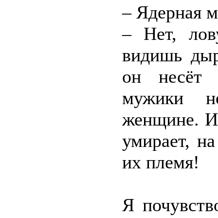
– Ядерная 
– Нет, ло
видишь дыр
он несёт 
мужики н
женщине. И
умирает, на
их племя!
Я почувств