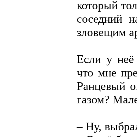
который то
соседний н
зловещим а
Если у неё
что мне пр
Ранцевый о
газом? Мал
– Ну, выбра