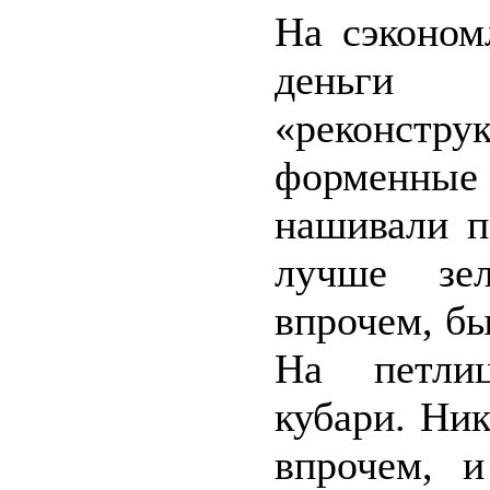
На сэконом
деньги
«реконстру
форменны
нашивали п
лучше зел
впрочем, бы
На петлиц
кубари. Ник
впрочем, и