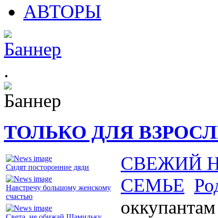
АВТОРЫ
.
ТОЛЬКО ДЛЯ ВЗРОС
СВЕЖИЙ 
Сидят посторонние дяди
СЕМЬЕ
Ро
Навстречу большому женскому
счастью
оккупантам
Света, не обижай Шамильку