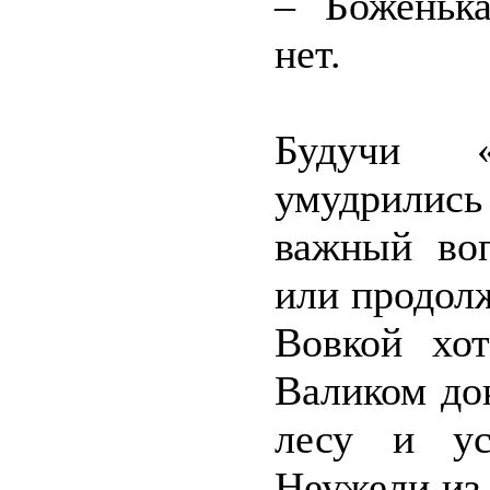
– Боженька
нет.
Будучи 
умудрились
важный воп
или продолж
Вовкой хо
Валиком док
лесу и ус
Неужели из-