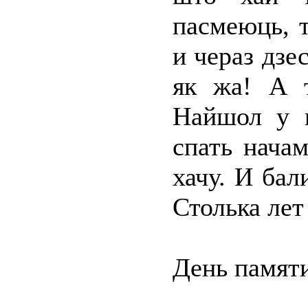
пасмеюць, 
и чераз дзе
як жа! А 
Найшол у к
спать начам
хачу. И бал
Столька ле
День памяти