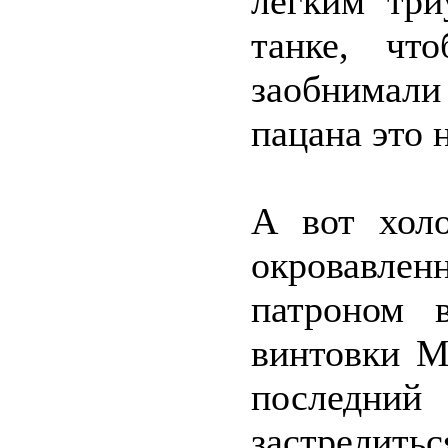
лёгким три
танке, чт
заобнимал
пацана это 
А вот холо
окровавле
патроном 
винтовки М
последний
застрелить