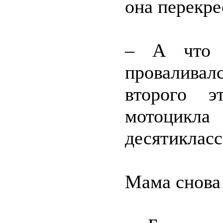
она перекре
– А что 
провалива
второго э
мотоцик
десятикласс
Мама снова 