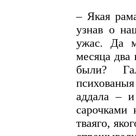
– Якая рам
узнав о на
ужас. Да 
месяца два
были? Гал
психованыя
аддала – и
сарочками 
тваяго, яко