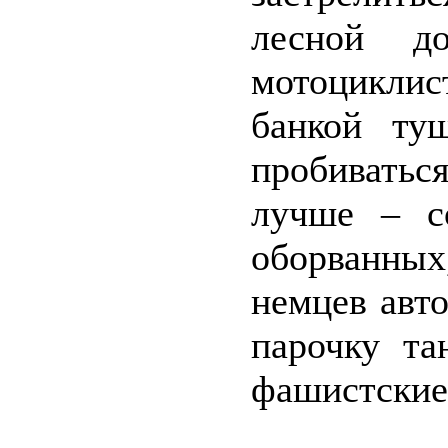
лесной до
мотоцикли
банкой ту
пробивать
лучше – с
оборванны
немцев авто
парочку та
фашистские