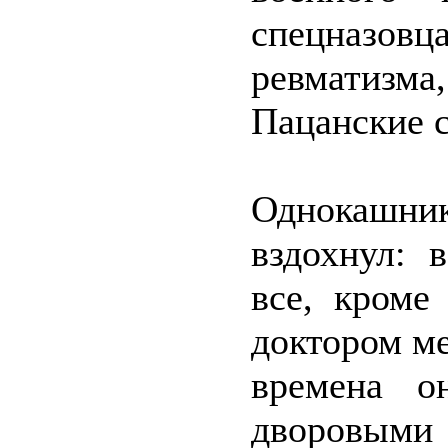
спецназовц
ревматизм
Пацанские
Однокашни
вздохнул: 
все, кроме
доктором ме
времена о
дворовыми