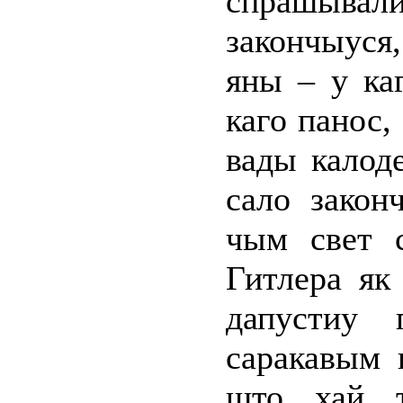
спрашывал
закончыуся
яны – у каг
каго панос,
вады калод
сало закон
чым свет с
Гитлера як
дапустиу
саракавым 
што хай т