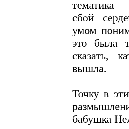
тематика –
сбой серд
умом поним
это была 
сказать, к
вышла.
Точку в эт
размышлени
бабушка Не