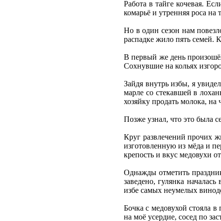
Работа в тайге кочевая. Ес
комарьё и утренняя роса на т
Но в один сезон нам повезл
распадке жило пять семей. 
В первый же день произошёл
Сохнувшие на кольях изгород
Зайдя внутрь избы, я увиде
марле со стекавшей в лоха
хозяйку продать молока, на 
Позже узнал, что это была 
Круг развлечений прочих ж
изготовленную из мёда и пе
крепость и вкус медовухи от
Однажды отметить праздник 
заведено, гулянка началась
избе самых неумелых винод
Бочка с медовухой стояла в
на моё усердие, сосед по за