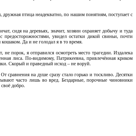
, дружная птица неадекватно, по нашим понятиям, поступает с
ат, сидя на деревьях, значит, хозяин охраняет добычу и туда
с предосторожностями, увидел остатки дикой свиньи, почти
кошаком. Да и не голодал я в то время.
, не порок, я отправился осмотреть место трагедии. Издалека
денная лиса. По-видимому, Патрикеевна, привлечённая криком
шки. Скорый и праведный исход – не воруй.
 От сравнения на душе сразу стало горько и тоскливо. Десятки
тывают часто лишь во вред. Бездарные, порочные чиновники
 своё добро.