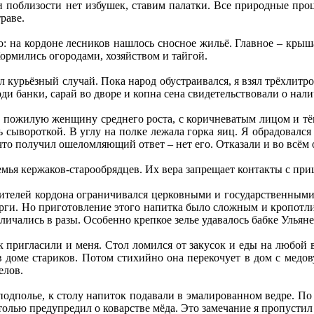
ли поблизости нет избушек, ставим палатки. Все природные про
раве.
о: на кордоне лесников нашлось сносное жильё. Главное – кры
Кормились огородами, хозяйством и тайгой.
 курьёзный случай. Пока народ обустраивался, я взял трёхлитро
и банки, сарай во дворе и копна сена свидетельствовали о налич
л пожилую женщину среднего роста, с коричневатым лицом и тё
нь сывороткой. В углу на полке лежала горка яиц. Я обрадова
что получил ошеломляющий ответ – нет его. Отказали и во всём 
семья кержаков-старообрядцев. Их вера запрещает контакты с п
ителей кордона ограничивался церковными и государственными 
рги. Но приготовление этого напитка было сложным и кропотлив
личались в разы. Особенно крепкое зелье удавалось бабке Ульяне
пригласили и меня. Стол ломился от закусок и еды на любой в
 в доме стариков. Потом стихийно она перекочует в дом с медов
елов.
 подполье, к столу напиток подавали в эмалированном ведре. По
столью предупредил о коварстве мёда. Это замечание я пропусти