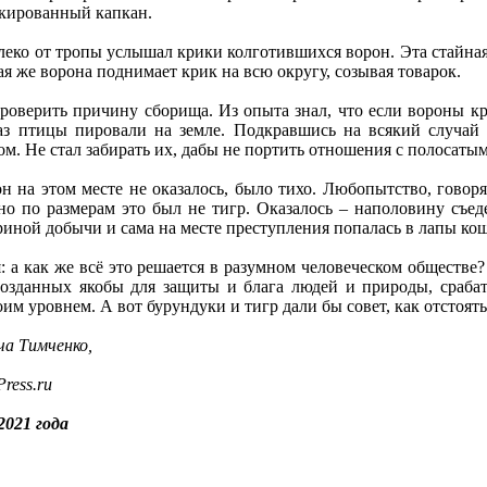
скированный капкан.
леко от тропы услышал крики колготившихся ворон. Эта стайная
 же ворона поднимает крик на всю округу, созывая товарок.
роверить причину сборища. Из опыта знал, что если вороны крич
аз птицы пировали на земле. Подкравшись на всякий случай 
. Не стал забирать их, дабы не портить отношения с полосатым 
н на этом месте не оказалось, было тихо. Любопытство, говорят
 но по размерам это был не тигр. Оказалось – наполовину съе
гриной добычи и сама на месте преступления попалась в лапы ко
я: а как же всё это решается в разумном человеческом обществе?
созданных якобы для защиты и блага людей и природы, сраба
оим уровнем. А вот бурундуки и тигр дали бы совет, как отстоять
ча Тимченко,
ress.ru
2021 года