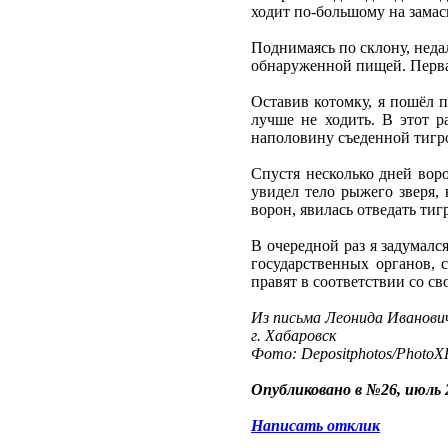
ходит по-большому на зама
Поднимаясь по склону, неда
обнаруженной пищей. Первая
Оставив котомку, я пошёл п
лучше не ходить. В этот р
наполовину съеденной тигром
Спустя несколько дней воро
увидел тело рыжего зверя,
ворон, явилась отведать ти
В очередной раз я задумалс
государственных органов, 
правят в соответствии со св
Из письма Леонида Иванови
г. Хабаровск
Фото: Depositphotos/PhotoXP
Опубликовано в №26, июль 
Написать отклик