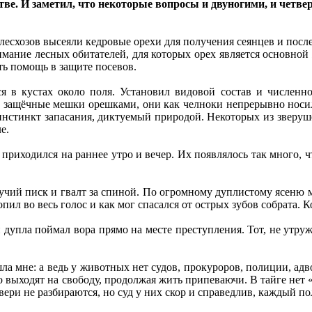
тве. И заметил, что некоторые вопросы и двуногими, и четв
лесхозов высеяли кедровые орехи для получения сеянцев и пос
имание лесных обитателей, для которых орех является основно
ть помощь в защите посевов.
я в кустах около поля. Установил видовой состав и численн
 защёчные мешки орешками, они как челноки непрерывно носили
нстинкт запасания, диктуемый природой. Некоторых из зверуш
е.
приходился на раннее утро и вечер. Их появлялось так много, ч
чий писк и гвалт за спиной. По огромному дуплистому ясеню м
опил во весь голос и как мог спасался от острых зубов собрата.
н дупла поймал вора прямо на месте преступления. Тот, не утруж
ла мне: а ведь у животных нет судов, прокуроров, полиции, адв
 выходят на свободу, продолжая жить припеваючи. В тайге нет 
ери не разбираются, но суд у них скор и справедлив, каждый по