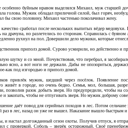
е особенно буйным нравом выделялся Михаил, муж старшей доче
ла голова. Мужик обладал приличной силой, был горяч, необузд
ал бы свою половину. Михаил частенько поколачивал жену.
в качество сработал после нескольких выпитых вёдер медовухи
а драчуна, но разлетелись по сторонам. Справилась с буяном л
емедленно рухнул на пол. Довершили дело мужики, которые отнес
ственник приполз домой. Сурово усмирили, но действенно и пр
злую шутку и со мной. Почувствовав, что перебрал, я засобирался
ьно ясно, а вот ноги не держали. Дабы не опозориться, держась
кое-как под изгородью и приполз домой.
иков привлёк мужик, шедший через посёлок. Появление пос
то живёт в городе, но очень бедно. Семья, мол, большая, раз
и, позволив разок добыть зверя. Но предупредили, чтобы на с
 и закопать, чтобы не отпугивать зверя. Но мужик доброму сове
ешение даёт повод для серийных походов в лес. Потом сельчане 
й раз в лес, назад он уже не вышел. Наказание вышло быстрым 
, и настал долгожданный сезон охоты. Получив отпуск, я отпр
дил с проверкой. Соболь – зверёк осторожный. Своё пренебр