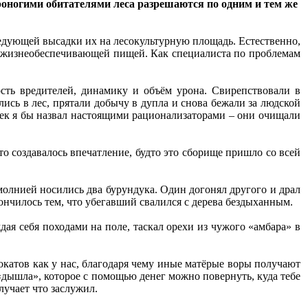
ероногими обитателями леса разрешаются по одним и тем же
ледующей высадки их на лесокультурную площадь. Естественно,
й жизнеобеспечивающей пищей. Как специалиста по проблемам
ость вредителей, динамику и объём урона. Свирепствовали в
сь в лес, прятали добычу в дупла и снова бежали за людской
ек я бы назвал настоящими рационализаторами – они очищали
то создавалось впечатление, будто это сборище пришло со всей
олнией носились два бурундука. Один догонял другого и драл
 Кончилось тем, что убегавший свалился с дерева бездыханным.
дая себя походами на поле, таскал орехи из чужого «амбара» в
окатов как у нас, благодаря чему иные матёрые воры получают
«дышла», которое с помощью денег можно повернуть, куда тебе
лучает что заслужил.