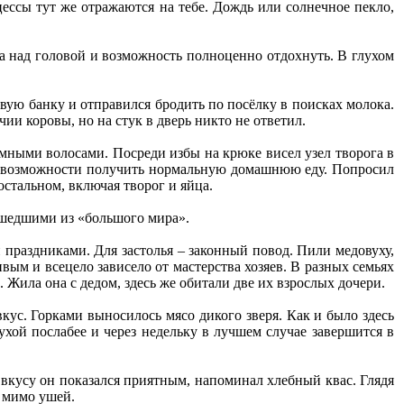
цессы тут же отражаются на тебе. Дождь или солнечное пекло,
ша над головой и возможность полноценно отдохнуть. В глухом
вую банку и отправился бродить по посёлку в поисках молока.
ии коровы, но на стук в дверь никто не ответил.
мными волосами. Посреди избы на крюке висел узел творога в
лся возможности получить нормальную домашнюю еду. Попросил
остальном, включая творог и яйца.
ришедшими из «большого мира».
праздниками. Для застолья – законный повод. Пили медовуху,
ым и всецело зависело от мастерства хозяев. В разных семьях
. Жила она с дедом, здесь же обитали две их взрослых дочери.
кус. Горками выносилось мясо дикого зверя. Как и было здесь
ухой послабее и через недельку в лучшем случае завершится в
 вкусу он показался приятным, напоминал хлебный квас. Глядя
л мимо ушей.