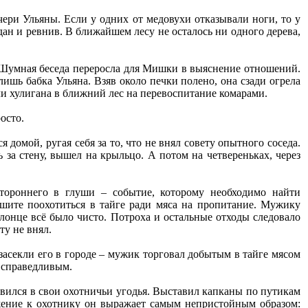
ри Ульяны. Если у одних от медовухи отказывали ноги, то у
ан и ревнив. В ближайшем лесу не осталось ни одного дерева,
. Шумная беседа переросла для Мишки в выяснение отношений.
ишь бабка Ульяна. Взяв около печки полено, она сзади огрела
ли хулигана в ближний лес на перевоспитание комарами.
осто.
 домой, ругая себя за то, что не внял совету опытного соседа.
 за стену, вышел на крыльцо. А потом на четвереньках, через
тороннего в глуши – событие, которому необходимо найти
решите поохотиться в тайге ради мяса на пропитание. Мужику
олонце всё было чисто. Потроха и остальные отходы следовало
ту не внял.
засекли его в городе – мужик торговал добытым в тайге мясом
и справедливым.
авился в свои охотничьи угодья. Выставил капканы по путикам
ежение к охотнику он выражает самым непристойным образом: