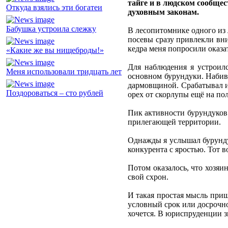
тайге и в людском сообщес
Откуда взялись эти богатеи
духовным законам.
Бабушка устроила слежку
В лесопитомнике одного из 
посевы сразу привлекли вн
кедра меня попросили оказа
«Какие же вы нищеброды!»
Для наблюдения я устроилс
Меня использовали тридцать лет
основном бурундуки. Набив
дармовщиной. Срабатывал и
Поздороваться – сто рублей
орех от скорлупы ещё на пол
Пик активности бурундуков 
прилегающей территории.
Однажды я услышал бурунду
конкурента с яростью. Тот в
Потом оказалось, что хозяи
свой схрон.
И такая простая мысль приш
условный срок или досрочно
хочется. В юриспруденции зв