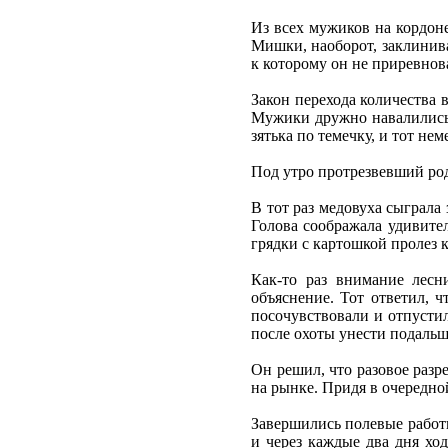
Из всех мужиков на кордон
Мишки, наоборот, заклинива
к которому он не приревнов
Закон перехода количества 
Мужики дружно навалились н
зятька по темечку, и тот н
Под утро протрезвевший род
В тот раз медовуха сыграла 
Голова соображала удивител
грядки с картошкой пролез 
Как-то раз внимание лесн
объяснение. Тот ответил, ч
посочувствовали и отпустил
после охоты унести подальше
Он решил, что разовое разр
на рынке. Придя в очередно
Завершились полевые работы
и через каждые два дня хо