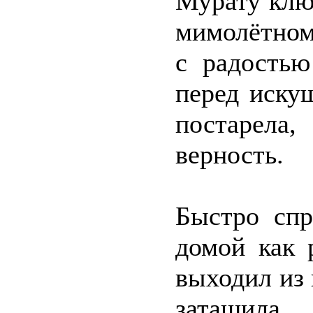
Мурату клю
мимолётном
с радостью
перед иску
постарела
верность.
Быстро спр
домой как 
выходил из 
затащила