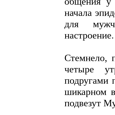
общения у 
начала эпи
для мужч
настроение.
Стемнело, 
четыре ут
подругами 
шикарном в
подвезут Му