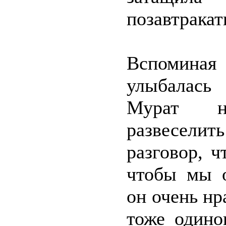
позавтракат
Вспоминая
улыбалась
Мурат н
развесели
разговор, ч
чтобы мы о
он очень нр
тоже одино