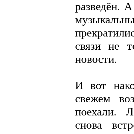
разведён. А
музыкаль
прекратили
связи не т
новости.
И вот нако
свежем во
поехали. 
снова вст