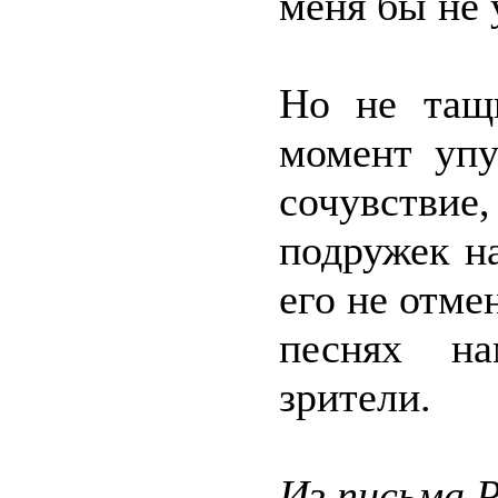
меня бы не 
Но не тащи
момент упу
сочувствие,
подружек н
его не отме
песнях на
зрители.
Из письма 