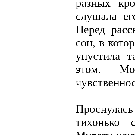
разных кро
слушала ег
Перед расс
сон, в кото
упустила т
этом. Мо
чувственнос
Проснулас
тихонько 