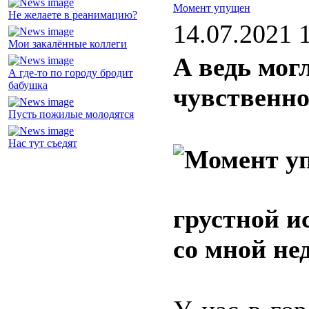
Момент упущен
Не желаете в реанимацию?
14.07.2021 
Мои закалённые коллеги
А ведь мог
А где-то по городу бродит
бабушка
чувственно
Пусть пожилые молодятся
Нас тут съедят
грустной и
со мной не