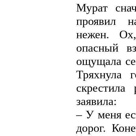
Мурат снач
проявил н
нежен. Ох
опасный в
ощущала се
Тряхнула г
скрестила
заявила:
– У меня е
дорог. Кон