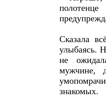
полотенце
предупрежда
Сказала вс
улыбаясь. Н
не ожидал
мужчине, 
умопомра
знакомых.