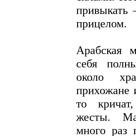
привыкать 
прицелом.
Арабская м
себя полн
около хр
прихожане 
то кричат
жесты. М
много раз 