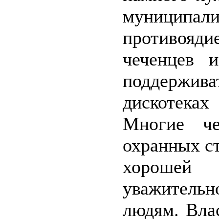
муниципал
противояд
чеченцев 
поддержив
дискотека
Многие че
охранных ст
хорошей п
уважитель
людям. Вла