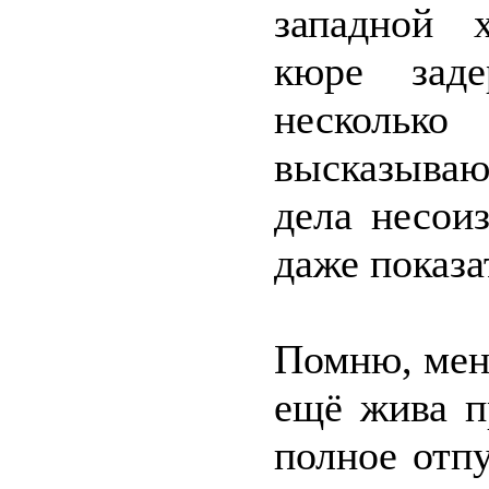
западной 
кюре зад
нескольк
высказыва
дела несои
даже показа
Помню, меня
ещё жива п
полное отп