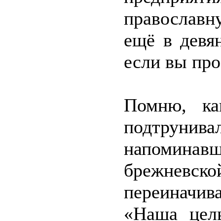
православн
ещё в девян
если вы про
Помню, ка
подтруни
напомина
брежневс
переиначив
«Наша цел