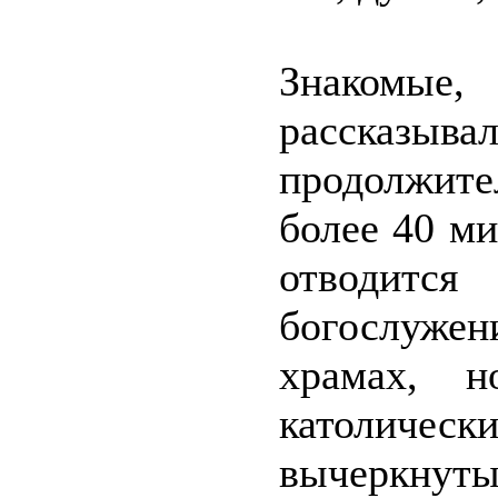
Знакомы
рассказы
продолжите
более 40 ми
отводитс
богослужен
храмах, н
католическ
вычеркнут