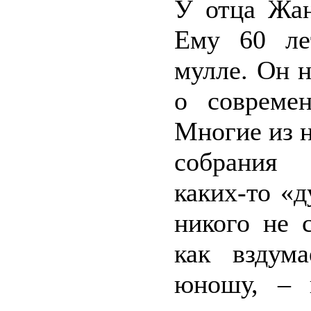
У отца Жан
Ему 60 ле
мулле. Он 
о совреме
Многие из н
собрания 
каких-то «
никого не 
как вздум
юношу, – 