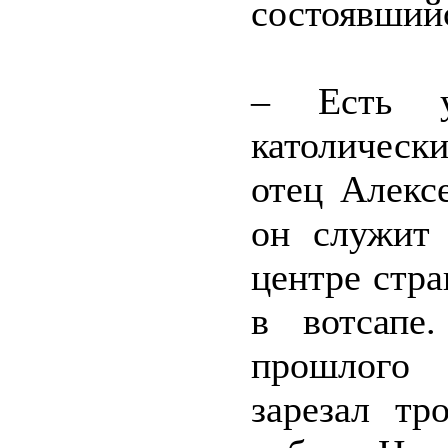
состоявшийс
– Есть у
католическ
отец Алекс
он служит 
центре стр
в вотсапе
прошлого 
зарезал тр