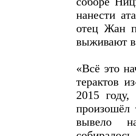
соборе Ниц
нанести ат
отец Жан п
выживают в 
«Всё это н
терактов и
2015 году,
произошёл 
вывело н
собирало