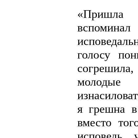
«Пришла 
вспомин
исповедальн
голосу пон
согрешила,
молодые
изнасиловат
я грешна в
вместо тог
исповедь 