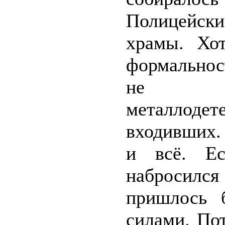
Полицейск
храмы. Хот
формальнос
не уст
металлод
входивших.
и всё. Ес
набросил
пришлось 
силами. По