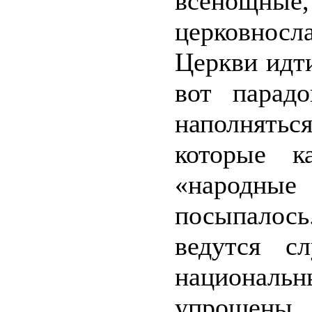
всенощ
церковнос
Церкви идт
вот парад
наполнять
которые к
«народные
посыпалос
ведутся с
национал
упрощены 