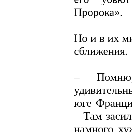
Пророка».
Но и в их м
сближения.
– Помню
удивительн
юге Франци
– Там заси
намного ху