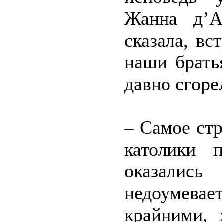
Жанна д’А
сказала, в
наши брать
давно сгоре
– Самое ст
католики 
оказалис
недоумевае
крайними, 