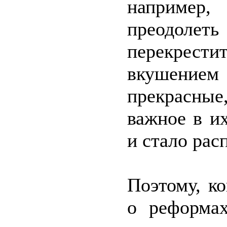
например
преодол
перекрести
вкушением 
прекрасны
важное в и
и стало рас
Поэтому, ко
о реформа