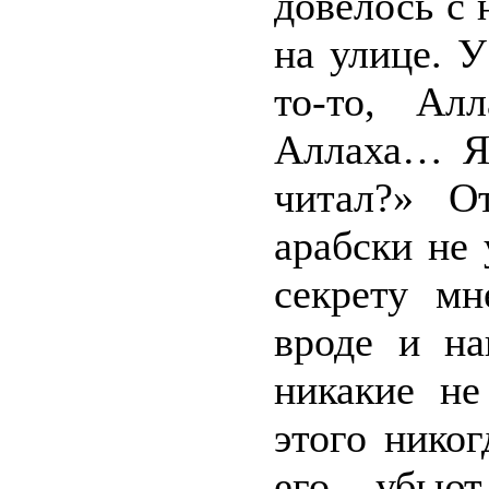
довелось с 
на улице. У
то-то, Ал
Аллаха… Я
читал?» О
арабски не
секрету мн
вроде и на
никакие не
этого никог
его убьют