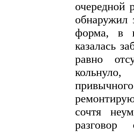
очередной 
обнаружил 
форма, в 
казалась за
равно отс
кольнуло
привычног
ремонтирую
сочтя неу
разговор 