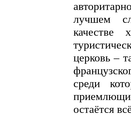
авторитарн
лучшем с
качестве 
туристиче
церковь – т
французско
среди кот
приемлющ
остаётся вс