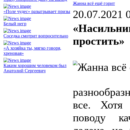
Жанна всё ещё горит
20.07.2021 
«Поле чудес» разыгрывает призы
Белый негр
«Насильни
Соседка смотрит вопросительно
простить»
«А хозяйка ты, мягко говоря,
хреновая»
Каким хорошим человеком был
Анатолий Сергеевич
разнообраз
все. Хотя
поводу ка