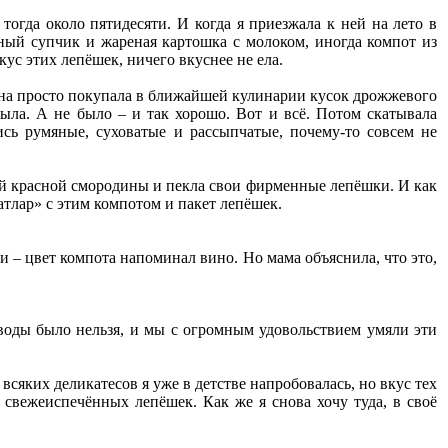
огда около пятидесяти. И когда я приезжала к ней на лето в
рный супчик и жареная картошка с молоком, иногда компот из
ус этих лепёшек, ничего вкуснее не ела.
. Она просто покупала в ближайшей кулинарии кусок дрожжевого
 была. А не было – и так хорошо. Вот и всё. Потом скатывала
сь румяные, суховатые и рассыпчатые, почему-то совсем не
жей красной смородины и пекла свои фирменные лепёшки. И как
атлар» с этим компотом и пакет лепёшек.
– цвет компота напоминал вино. Но мама объяснила, что это,
 воды было нельзя, и мы с огромным удовольствием умяли эти
всяких деликатесов я уже в детстве напробовалась, но вкус тех
вежеиспечённых лепёшек. Как же я снова хочу туда, в своё