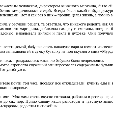
важаемым человеком, директором книжного магазина, было ей т
обенно заморачивалась с едой. Всегда были какой-нибудь дежу
епёшками. Вот я как раз о них – прошла целая жизнь, а помню вк
осила у бабушки рецепт, та ответила, что никакого рецепта нет
раммов сто маргарина, добавляла сахарку и сметаны, когда та
адонью, накалывала вилкой и пекла в духовке. Они получали
ь лететь домой, бабушка опять накануне варила компот из све
шка запихивала ей в сумку бутылку из-под вкусного вина «Мурф
и часа, – раздражалась мама, но бабушка была непреклонна.
отра аэропорта служащий заинтересовался содержимым бутылки 
Тот улыбнулся:
ителе почти три часа, посадку всё откладывали, купить еды и
шкино здоровье.
амять. Моя мама очень вкусно готовила, работала в ресторане, и 
до сих пор. Прямо слышу наши разговоры и чувствую запах с
вы-здоровы, радостны и спокойны.