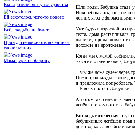
Вы заразили элиту государства
Шли годы. Бабушка стала у
Новочебоксарск, она не ос
Ей захотелось чего-то нового
летних ягод с фирменными л
Уже будучи взрослой, я спр
Всё, свадьбы не будет
теста, дома растапливала г
шарики, придавливала их л
Принудительное отключение от
похожие на дрожжевые.
удовольствия
Когда мы с мамой собиралис
Мама держит оборону
мама ни отнекивалась, бабу
– Мы же дома будем через тр
Помню, однажды в зоне досм
и предложила попробовать. 
– У всех нас есть бабушки.
А потом мы сидели в накоп
лепёшки с компотом за бабу
Вот ведь интересная штука п
бабушкиных лепёшек помню 
детство, когда все были жи