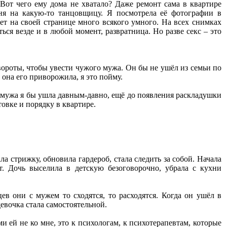
 Вот чего ему дома не хватало? Даже ремонт сама в квартире
еня на какую-то танцовщицу. Я посмотрела её фотографии в
шет на своей странице много всякого умного. На всех снимках
ться везде и в любой момент, развратница. Но разве секс – это
вороты, чтобы увести чужого мужа. Он бы не ушёл из семьи по
 она его приворожила, я это пойму.
 её мужа я бы ушла давным-давно, ещё до появления раскладушки
товке и порядку в квартире.
а стрижку, обновила гардероб, стала следить за собой. Начала
ет. Дочь выселила в детскую безоговорочно, убрала с кухни
цев они с мужем то сходятся, то расходятся. Когда он ушёл в
девочка стала самостоятельной.
 ей не ко мне, это к психологам, к психотерапевтам, которые