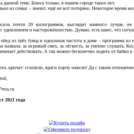
 данной теме. Боюсь только, в нашем городе таких нет.
но из семьи – значит, ещё не всё потеряно. Некоторое время жи
осила почти 20 килограммов, выглядит намного лучше, не 
с удивлением и насторожённостью. Думаю, есть шанс, что ситуа
обед из трёх блюд и идеальная чистота в доме – программа из е
а назвала: за игривый смех, за лёгкость, за умение слушать. К
ачинает действовать. А так можно бесконечно ходить от бабки к
то, кричат: сглазили, враги порчу навели! Да с таким отношени
вой,
ress.ru
т 2021 года