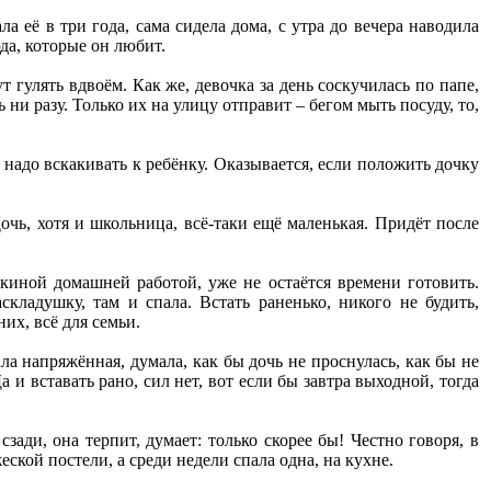
ла её в три года, сама сидела дома, с утра до вечера наводила
да, которые он любит.
 гулять вдвоём. Как же, девочка за день соскучилась по папе,
ь ни разу. Только их на улицу отправит – бегом мыть посуду, то,
надо вскакивать к ребёнку. Оказывается, если положить дочку
очь, хотя и школьница, всё-таки ещё маленькая. Придёт после
иной домашней работой, уже не остаётся времени готовить.
кладушку, там и спала. Встать раненько, никого не будить,
них, всё для семьи.
ала напряжённая, думала, как бы дочь не проснулась, как бы не
и вставать рано, сил нет, вот если бы завтра выходной, тогда
зади, она терпит, думает: только скорее бы! Честно говоря, в
кой постели, а среди недели спала одна, на кухне.