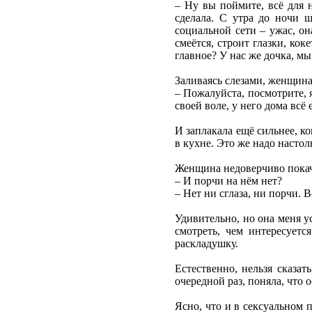
– Ну вы поймите, всё для 
сделала. С утра до ночи 
социальной сети – ужас, он
смеётся, строит глазки, кок
главное? У нас же дочка, мы
Заливаясь слезами, женщина
– Пожалуйста, посмотрите, 
своей воле, у него дома всё
И заплакала ещё сильнее, ко
в кухне. Это же надо настол
Женщина недоверчиво покач
– И порчи на нём нет?
– Нет ни сглаза, ни порчи. В
Удивительно, но она меня у
смотреть, чем интересуетс
раскладушку.
Естественно, нельзя сказат
очередной раз, поняла, что 
Ясно, что и в сексуальном 