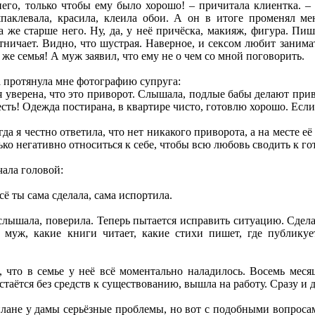
него, только чтобы ему было хорошо! – причитала клиентка. –
шпаклевала, красила, клеила обои. А он в итоге променял м
а же старше него. Ну, да, у неё причёска, макияж, фигура. Пи
етничает. Видно, что шустрая. Наверное, и сексом любит занима
 же семья! А муж заявил, что ему не о чем со мной поговорить.
 протянула мне фотографию супруга:
я уверена, что это приворот. Слышала, подлые бабы делают при
 есть! Одежда постирана, в квартире чисто, готовлю хорошо. Если
гда я честно ответила, что нет никакого приворота, а на месте
ько негативно относиться к себе, чтобы всю любовь сводить к го
ала головой:
сё ты сама сделала, сама испортила.
слышала, поверила. Теперь пытается исправить ситуацию. Сделал
я муж, какие книги читает, какие стихи пишет, где публику
ь, что в семье у неё всё моментально наладилось. Восемь меся
остаётся без средств к существованию, вышла на работу. Сразу и 
плане у дамы серьёзные проблемы, но вот с подобными вопросами