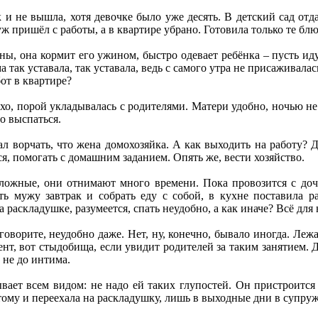
 и не вышла, хотя девочке было уже десять. В детский сад отда
ж пришёл с работы, а в квартире убрано. Готовила только те блю
ны, она кормит его ужином, быстро одевает ребёнка – пусть идут
а так уставала, так уставала, ведь с самого утра не присаживалас
бот в квартире?
хо, порой укладывалась с родителями. Матери удобно, ночью не 
о выспаться.
л ворчать, что жена домохозяйка. А как выходить на работу? Д
ся, помогать с домашним заданием. Опять же, вести хозяйство.
ожные, они отнимают много времени. Пока провозится с дочк
ь мужу завтрак и собрать еду с собой, в кухне поставила рас
 раскладушке, разумеется, спать неудобно, а как иначе? Всё для 
говорите, неудобно даже. Нет, ну, конечно, бывало иногда. Леж
т, вот стыдобища, если увидит родителей за таким занятием. Да 
 не до интима.
вает всем видом: не надо ей таких глупостей. Он пристроится с
ому и переехала на раскладушку, лишь в выходные дни в супружес