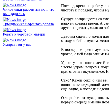
После декрета на работу так
Чиновники рассчитывают, что
чистоту и порядок, чтобы му
вы сдадитесь
Супруг возвращается со сме
надо ей уделять время. А сам
Трындычиха нафантазировала
другое поделать, мало ли за
Резать к чёртовой матери
Девочка спала по ночам пло
между собой и мужем, можн
Умирает он у вас
В последнее время муж нача
уроков, с ней надо занимать
Уроки у нынешних детей сл
Чтобы утром вовремя подат
приготовить вкусненькое. На
Секс? Какой секс, о чём вы 
вошла в неподходящий момен
ещё ладно, а посреди недели
Отвернётся от мужа, показы
первую очередь именно поэт