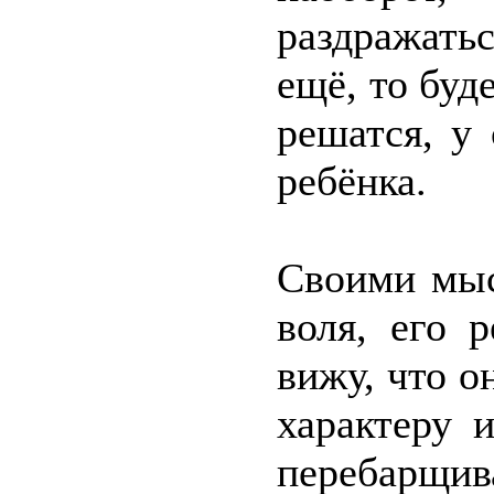
раздражать
ещё, то буд
решатся, у
ребёнка.
Своими мыс
воля, его 
вижу, что о
характеру 
перебарщи