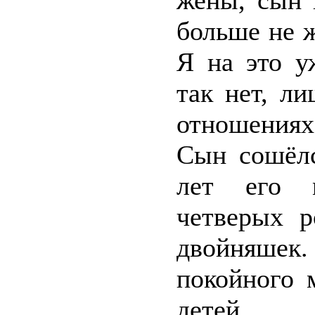
жены, сын 
больше не ж
Я на это у
так нет, л
отношениях 
Сын сошёлс
лет его м
четверых р
двойняшек
покойного 
детей.