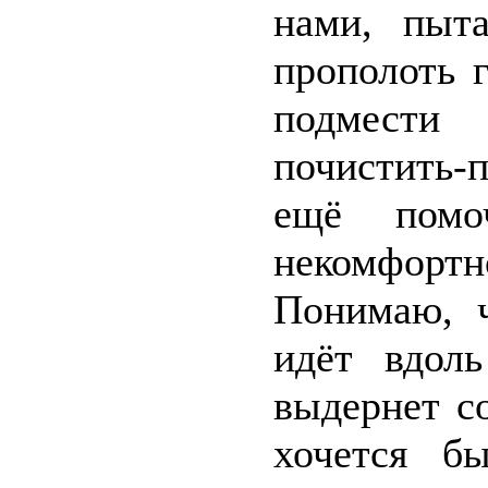
нами, пыт
прополоть 
подмести 
почистить-
ещё помо
некомфортно
Понимаю, ч
идёт вдол
выдернет с
хочется б