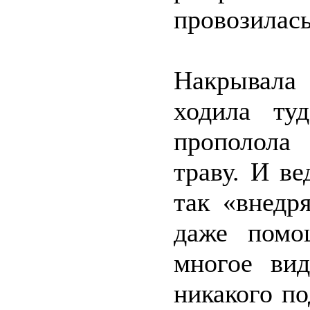
провозилась
Накрывала 
ходила ту
прополола
траву. И ве
так «внедр
даже помо
многое ви
никакого по