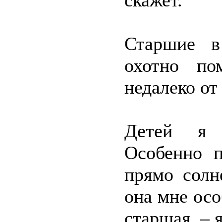
скажет.
Старшие в
охотно по
недалеко от
Детей я 
Особенно п
прямо солн
она мне осо
старшая, – 