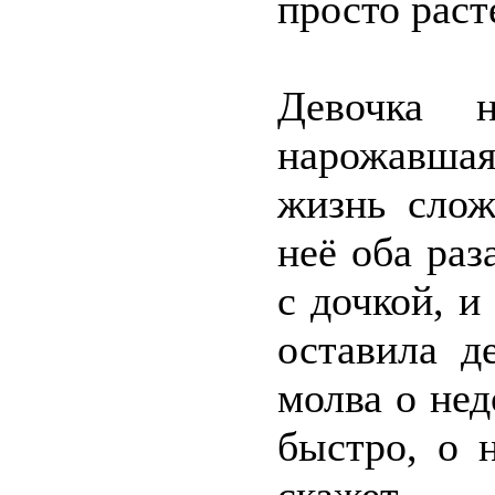
просто раст
Девочка н
нарожавша
жизнь слож
неё оба ра
с дочкой, и
оставила д
молва о не
быстро, о 