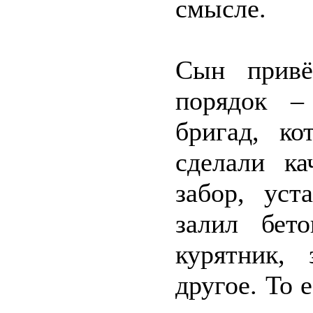
смысле.
Сын привё
порядок –
бригад, к
сделали ка
забор, уст
залил бет
курятник,
другое. То 