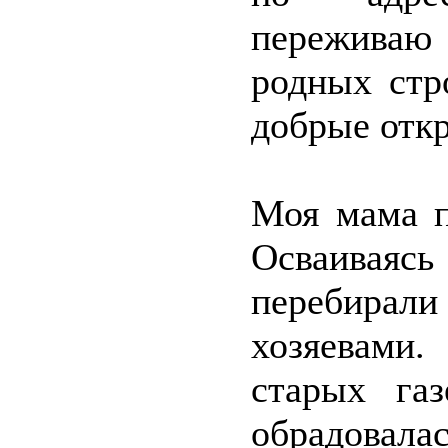
переживаю
родных стр
добрые откр
Моя мама п
Осваиваяс
перебирали
хозяевами.
старых га
обрадовалас