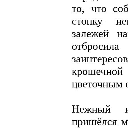
то, что со
стопку – н
залежей на
отбросил
заинтере
крошечной
цветочным о
Нежный н
пришёлся м