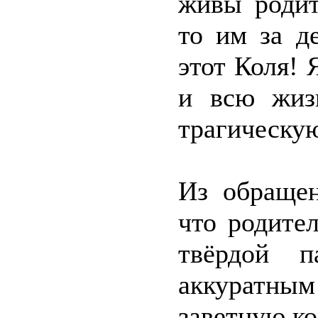
живы родит
то им за д
этот Коля! 
и всю жиз
трагическу
Из обращен
что родите
твёрдой п
аккуратным
заветную ко