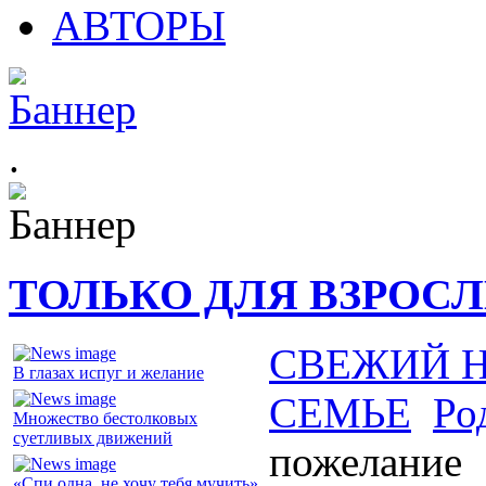
АВТОРЫ
.
ТОЛЬКО ДЛЯ ВЗРОС
СВЕЖИЙ 
В глазах испуг и желание
СЕМЬЕ
Ро
Множество бестолковых
суетливых движений
пожелание
«Спи одна, не хочу тебя мучить»