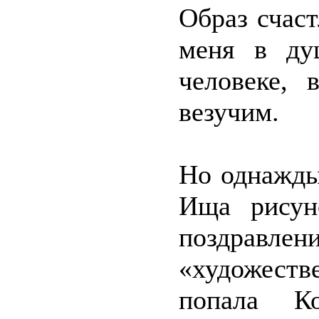
Образ счас
меня в ду
человеке, 
везучим.
Но однажды
Ища рисун
поздравл
«художеств
попала Ко