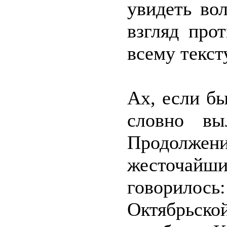
увидеть во
взгляд про
всему текст
Ах, если б
словно вы
Продолж
жесточай
говорилось:
Октябрьск