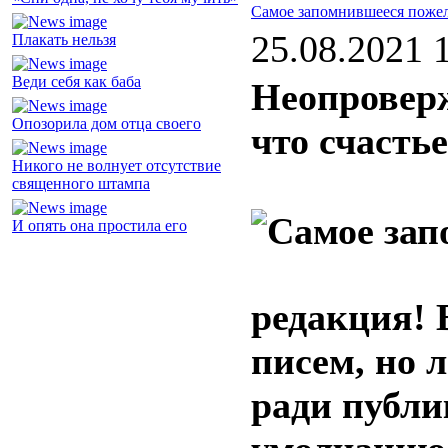
Самое запомнившееся поже
25.08.2021 
Плакать нельзя
Веди себя как баба
Неопроверж
Опозорила дом отца своего
что счасть
Никого не волнует отсутствие
священного штампа
И опять она простила его
редакция! 
писем, но 
ради публи