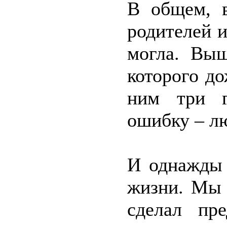
В общем, в
родителей и
могла. Выш
которого до
ним три г
ошибку – лю
И однажды 
жизни. Мы 
сделал пр