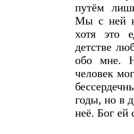
путём лиши
Мы с ней н
хотя это е
детстве люб
обо мне. 
человек мог
бессердечн
годы, но в 
неё. Бог ей 