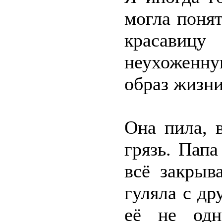
могла поня
красавицу
неухоженн
образ жизни
Она пила, 
грязь. Папа
всё закрыв
гуляла с др
её не одн