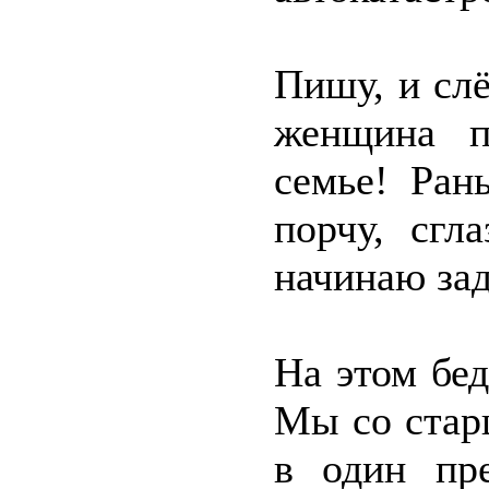
Пишу, и слё
женщина п
семье! Ран
порчу, сгл
начинаю за
На этом бе
Мы со стар
в один пр