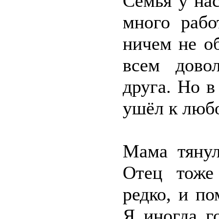
Семья у на
много рабо
ничем не о
всем дово
друга. Но в
ушёл к люб
Мама тянул
Отец тоже
редко, и п
Я иногда г