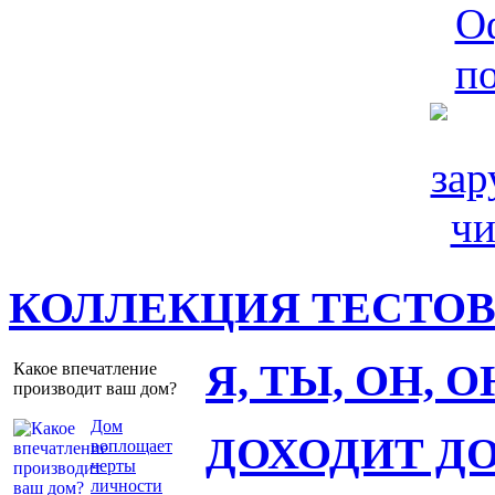
КОЛЛЕКЦИЯ ТЕСТО
Я, ТЫ, ОН, 
Какое впечатление
производит ваш дом?
Дом
ДОХОДИТ Д
воплощает
черты
личности