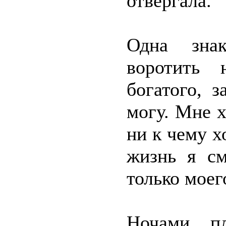
отвергала.
Одна знак
воротить 
богатого, 
могу. Мне х
ни к чему х
жизнь я см
только моег
Ночами п