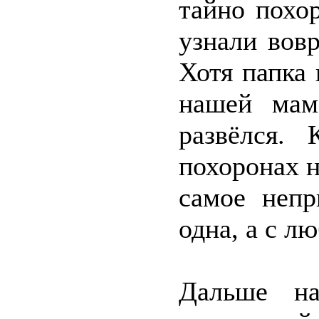
тайно похо
узнали вов
Хотя папка 
нашей мам
развёлся. 
похоронах н
самое непр
одна, а с л
Дальше на