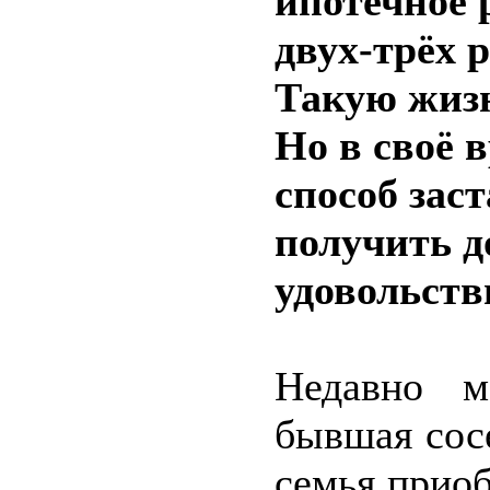
ипотечное 
двух-трёх 
Такую жизн
Но в своё 
способ зас
получить д
удовольств
Недавно м
бывшая сосе
семья прио