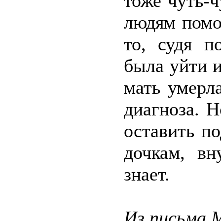
тоже чуть-ч
людям помо
то, судя п
была уйти и
мать умерла
диагноза. Н
оставить п
дочкам, вн
знает.
Из письма 