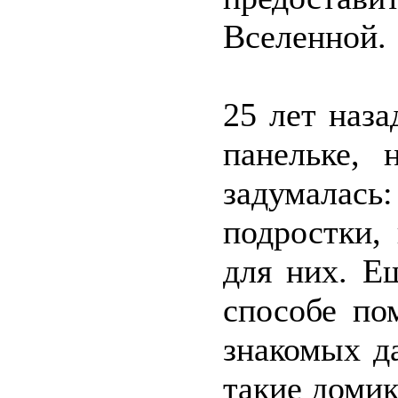
Вселенной.
25 лет наза
панельке,
задумалас
подростки,
для них. Е
способе по
знакомых д
такие домик