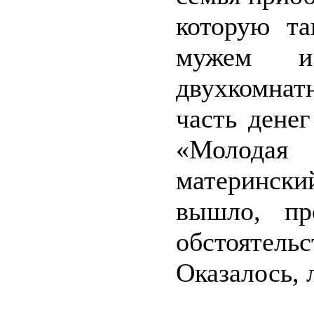
которую та
мужем и
двухкомнат
часть дене
«Молодая
материнск
вышло, пр
обстоятель
Оказалось, 