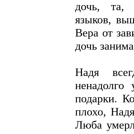
дочь, та,
языков, вы
Вера от зав
дочь занима
Надя всег
ненадолго 
подарки. К
плохо, Над
Люба умерл