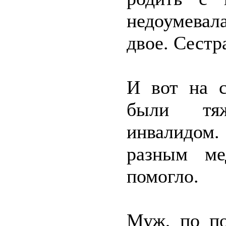
недоумевал
двое. Сестр
И вот на с
были тяж
инвалидом. 
разным ме
помогло.
Муж, по п