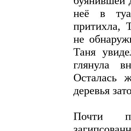
буянившей д
неё в туа
притихла, 
не обнаруж
Таня увиде
глянула в
Осталась 
деревья зат
Почти 
загипсованн