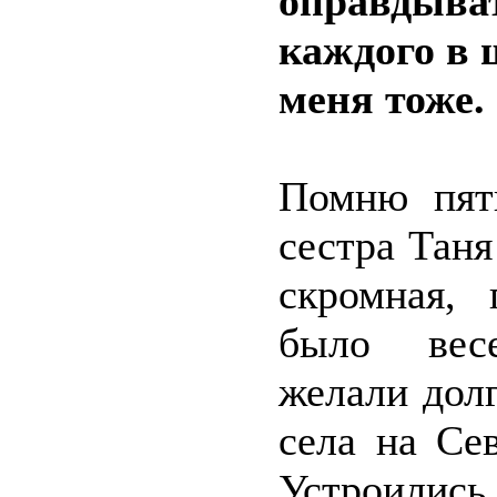
оправдыват
каждого в 
меня тоже.
Помню пяти
сестра Тан
скромная, 
было весе
желали долг
села на Се
Устроились