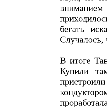
внимани
приходило
бегать иск
Случалось, 
В итоге Тан
Купили та
пристрои
кондуктор
проработал