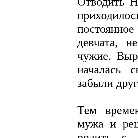
Отводить Н
приходило
постоянно
девчата, н
чужие. Выр
началась 
забыли друг
Тем време
мужа и ре
родить с 