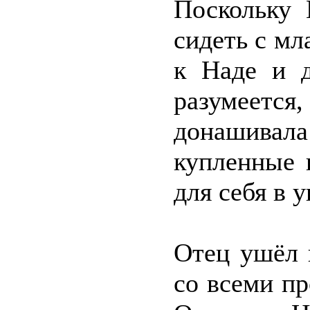
Поскольку 
сидеть с мл
к Наде и д
разумеется,
донашивал
купленные 
для себя в 
Отец ушёл 
со всеми п