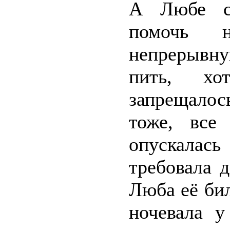
А Любе ст
помочь 
непрерывну
пить, хо
запрещалось
тоже, все
опускалась
требовала д
Люба её бил
ночевала у