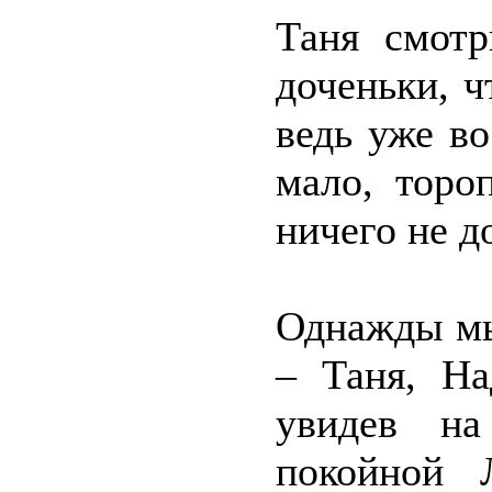
Таня смотр
доченьки, 
ведь уже во
мало, торо
ничего не д
Однажды мы
– Таня, Н
увидев на
покойной 