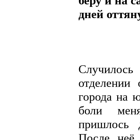
беру и на 
дней оттян
Случилос
отделении 
города на 
боли меня
пришлось 
После неё