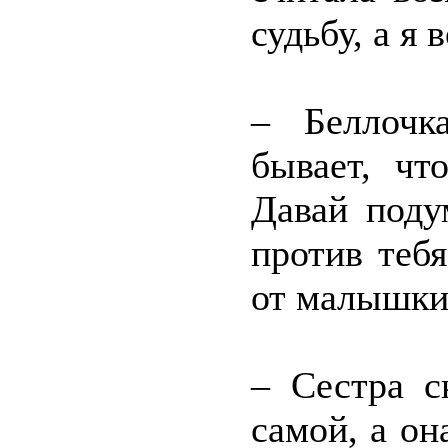
судьбу, а я
– Беллочк
бывает, чт
Давай поду
против теб
от малышки
– Сестра с
самой, а он