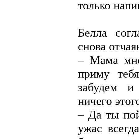
только напи
Белла согл
снова отчая
– Мама мне
приму теб
забудем и
ничего этог
– Да ты по
ужас всегд