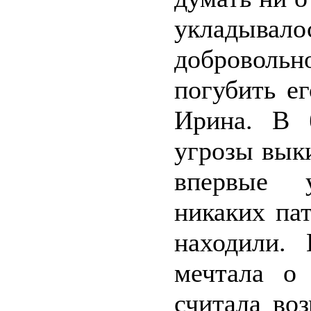
укладыва
добровольн
погубить е
Ирина. В б
угрозы выки
впервые у
никаких па
находили.
мечтала о
считала во