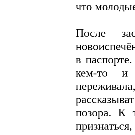
что молоды
После за
новоиспечё
в паспорте
кем-то и
переживала
рассказыв
позора. К 
признаться,