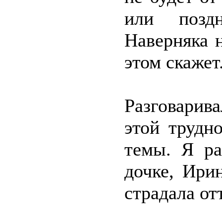
или поздн
Наверняка н
этом скажет
Разговарив
этой трудн
темы. Я ра
дочке, Ири
страдала от