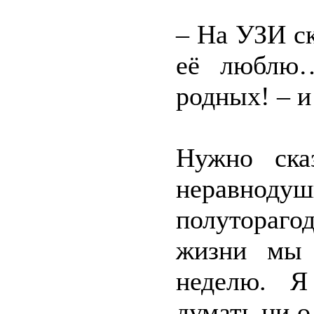
– На УЗИ ск
её люблю…
родных! – и
Нужно ска
неравнод
полутораг
жизни мы 
неделю. Я
думать ни о