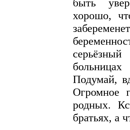
быть увер
хорошо, чт
заберемене
беременн
серьёзный
больница
Подумай, в
Огромное г
родных. К
братьях, а 