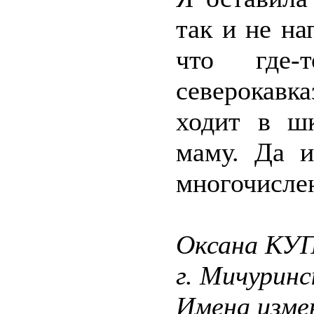
так и не на
что где
северокавка
ходит в ш
маму. Да 
многочисле
Оксана КУ
г. Мичуринс
Имена изме