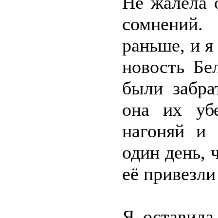
Не жалела 
сомнений.
раньше, и я
новость Бе
были забра
она их уб
нагоняй и 
один день, 
её привезли
Я оставила