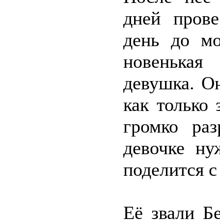
дней прове
день до м
новенькая
девушка. О
как только 
громко ра
девочке ну
поделится с
Её звали Б