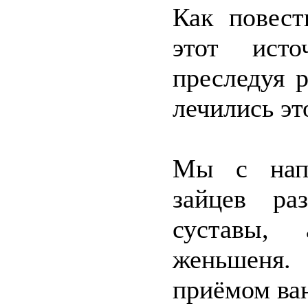
Как повест
этот исто
преследуя 
лечились эт
Мы с напа
зайцев ра
суставы,
женьшеня.
приёмом ван