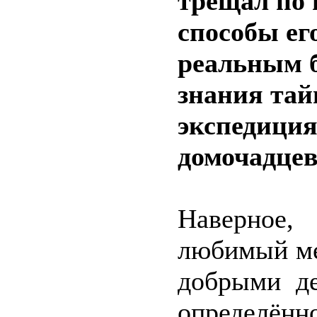
трещал по 
способы ег
реальным 
знания тай
экспедиция
домочадцев
Наверное,
любимый мес
добрыми д
определён