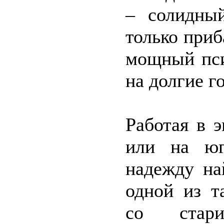
– солидны
только приб
мощный пси
на долгие г
Работая в 
или на юг
надежду на
одной из т
со стари