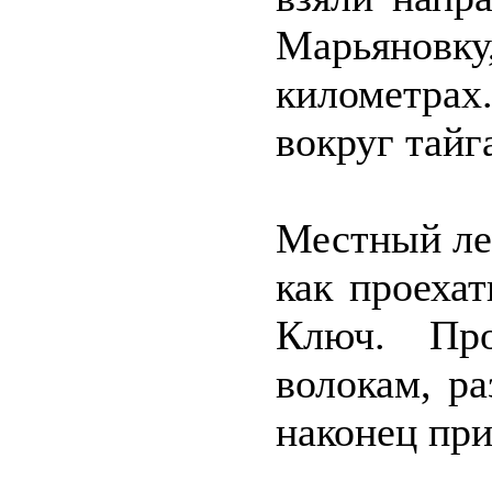
Марьяно
километра
вокруг тайг
Местный ле
как проеха
Ключ. Про
волокам, р
наконец при