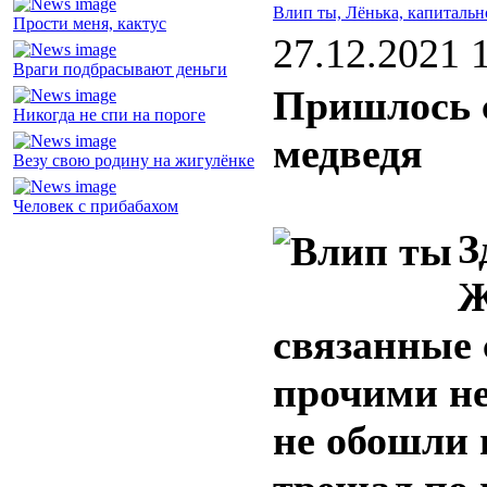
Влип ты, Лёнька, капитальн
Прости меня, кактус
27.12.2021 
Враги подбрасывают деньги
Пришлось с
Никогда не спи на пороге
медведя
Везу свою родину на жигулёнке
Человек с прибабахом
З
Ж
связанные 
прочими н
не обошли 