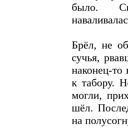
было. С
наваливалас
Брёл, не о
сучья, рвав
наконец-то
к табору. 
могли, при
шёл. После
на полусогн