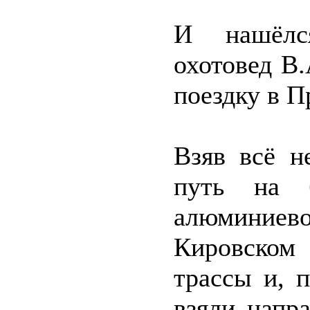
И нашёлс
охотовед В
поездку в П
Взяв всё н
путь на 
алюминиево
Кировском 
трассы и, 
взяли напр