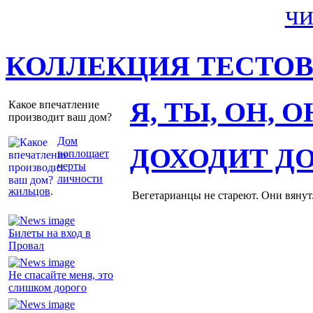
КОЛЛЕКЦИЯ ТЕСТО
Я, ТЫ, ОН, 
Какое впечатление
производит ваш дом?
Дом
ДОХОДИТ Д
воплощает
черты
личности
жильцов
.
Вегетарианцы не стареют. Они вянут
Билеты на вход в
Провал
Не спасайте меня, это
слишком дорого