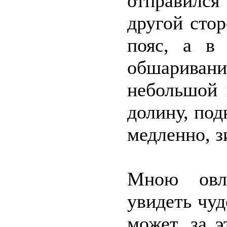
отправился
другой сто
пояс, а в
обшариван
небольшой 
долину, под
медленно, з
Мною овла
увидеть чу
может, за 