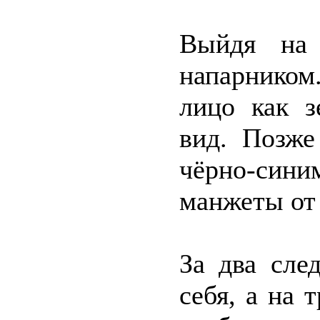
Выйдя на 
напарнико
лицо как з
вид. Позже
чёрно-сини
манжеты от 
За два сле
себя, а на 