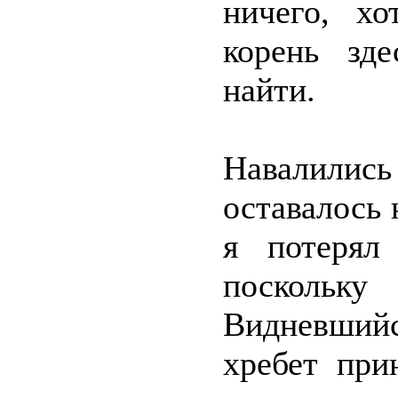
ничего, хо
корень зд
найти.
Навалились
оставалось 
я потерял
посколь
Видневший
хребет при