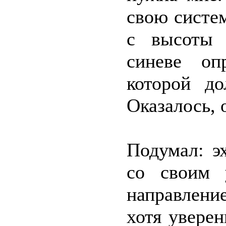
свою систе
с высоты 
синеве оп
которой д
Оказалось, 
Подумал: э
со своим 
направлени
хотя увере