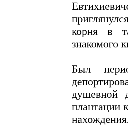
Евтихиеви
приглянулся
корня в т
знакомого к
Был перио
депортиро
душевной д
плантации к
нахождени