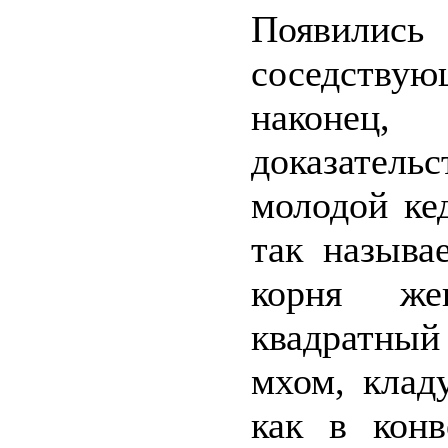
Появились
соседству
наконец
доказатель
молодой ке
так называ
корня же
квадратны
мхом, клад
как в конв