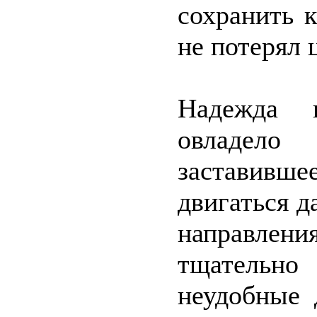
сохранить 
не потерял 
Надежда 
овладело
заставивш
двигаться д
направлени
тщательн
неудобные 