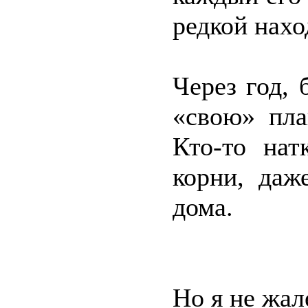
редкой нахо
Через год, 
«свою» пла
Кто-то нат
корни, даж
дома.
Но я не жал