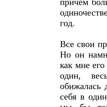
причём бол
одиночеств
год.
Все свои п
Но он намн
как мне его
один, ве
обижалась 
себя в оди