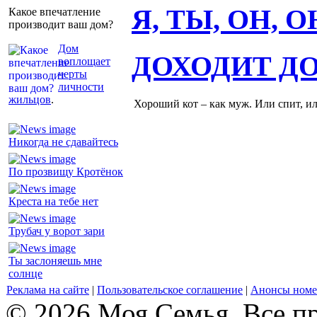
Я, ТЫ, ОН, 
Какое впечатление
производит ваш дом?
Дом
ДОХОДИТ Д
воплощает
черты
личности
жильцов
.
Хороший кот – как муж. Или спит, и
Никогда не сдавайтесь
По прозвищу Кротёнок
Креста на тебе нет
Трубач у ворот зари
Ты заслоняешь мне
солнце
Реклама на сайте
|
Пользовательское соглашение
|
Анонсы номе
© 2026 Моя Семья. Все п