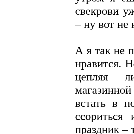
свекрови у
– ну вот не
А я так не 
нравится. Н
цепляя л
магазинно
встать в п
ссориться 
праздник – 