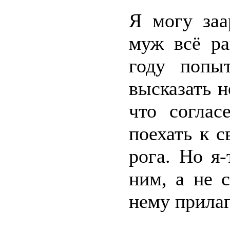
Я могу заа
муж всё ра
году попы
высказать н
что согла
поехать к с
рога. Но я
ним, а не 
нему прилаг