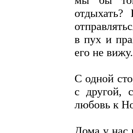
мы бы тог
отдыхать? 
отправлять
в пух и пр
его не вижу.
С одной сто
с другой, 
любовь к Но
Дома у нас 