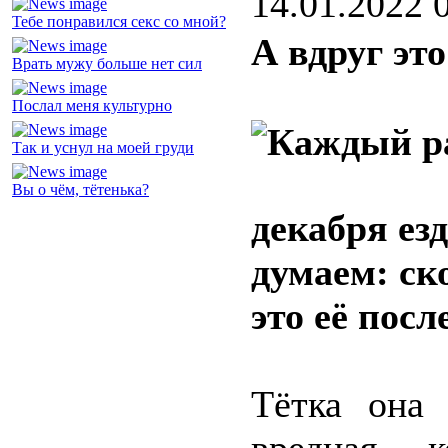
14.01.2022 
Тебе понравился секс со мной?
А вдруг эт
Врать мужу больше нет сил
Послал меня культурно
Так и уснул на моей груди
Вы о чём, тётенька?
декабря ез
думаем: ск
это её пос
Тётка она 