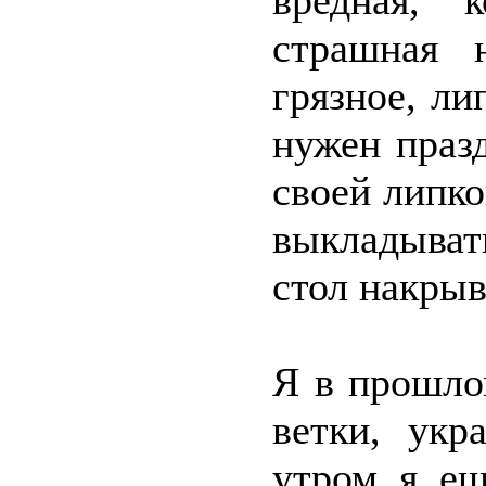
вредная, 
страшная 
грязное, ли
нужен праз
своей липко
выкладывать
стол накрыв
Я в прошло
ветки, укр
утром я ещ