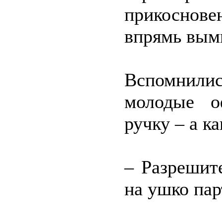
прикоснов
впрямь вым
Вспомнил
молодые о
ручку – а к
– Разрешит
на ушко пар