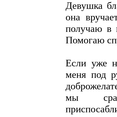
Девушка бл
она вручае
получаю в 
Помогаю сп
Если уже н
меня под р
доброжела
мы сраз
приспосабл