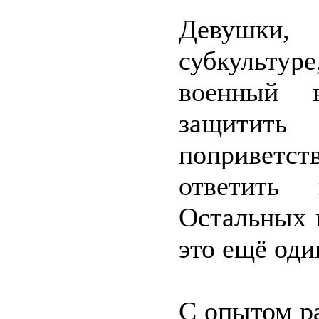
Девушки
субкультур
военный 
защитит
поприветст
ответить 
Остальных 
это ещё оди
С опытом р