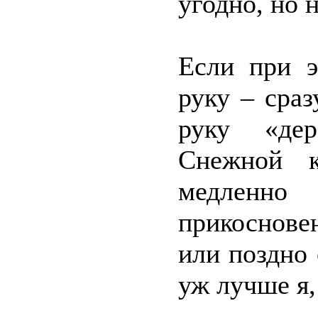
угодно, но 
Если при э
руку – сра
руку «дер
Снежной к
медленн
прикоснове
или поздно
уж лучше я,