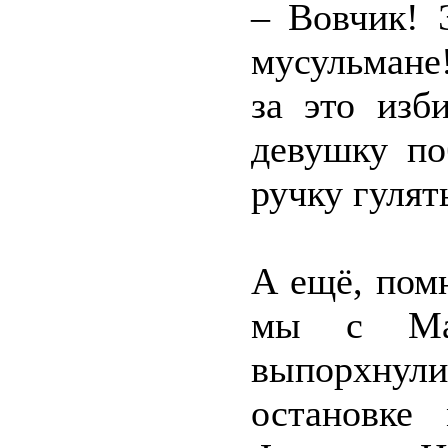
– Вовчик! 
мусульмане
за это изб
девушку п
ручку гулят
А ещё, пом
мы с Мар
выпорхнул
остановке