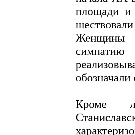
площади и
шествовал
Женщины 
симпати
реализов
обозначали 
Кроме л
Станиславс
характери