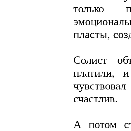
только 
эмоциональ
пласты, со
Солист об
платили,
чувствова
счастлив.
А потом с