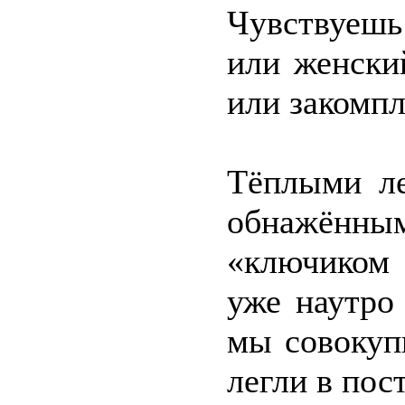
Чувствуешь
или женски
или закомп
Тёплыми ле
обнажённы
«ключиком 
уже наутро
мы совокуп
легли в пос