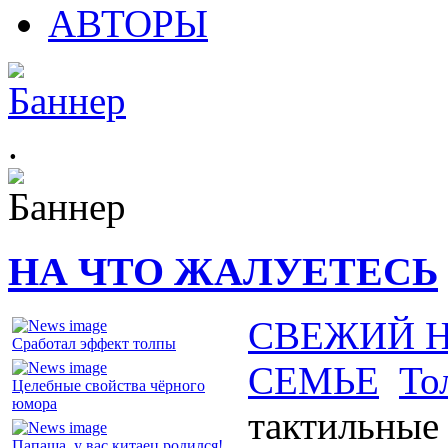
АВТОРЫ
.
НА ЧТО ЖАЛУЕТЕСЬ
СВЕЖИЙ 
Сработал эффект толпы
СЕМЬЕ
То
Целебные свойства чёрного
юмора
тактильные
Папаша, у вас китаец родился!