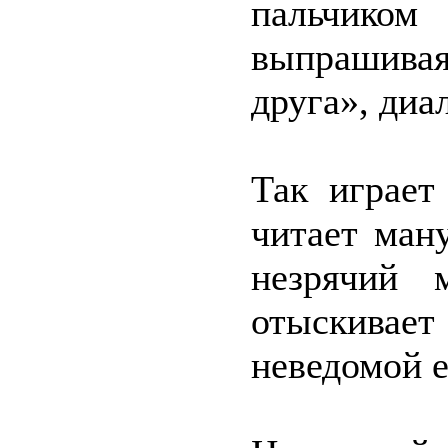
пальчиком
выпрашивая
друга», диа
Так играет
читает ман
незрячий 
отыскива
неведомой 