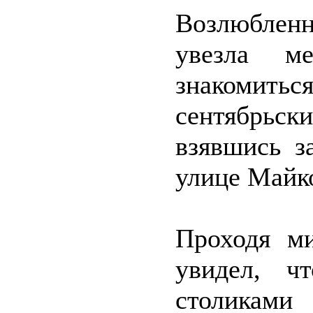
Возлюбленн
увезла м
знакомить
сентябрьс
взявшись з
улице Майк
Проходя м
увидел, ч
столиками