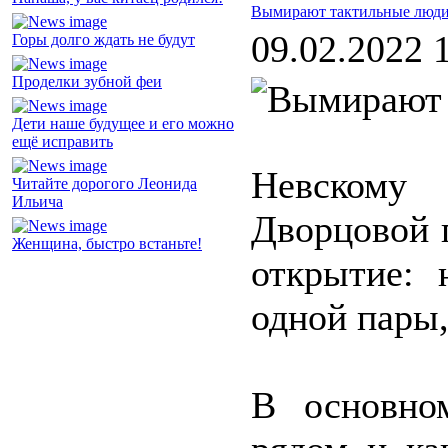
Вымирают тактильные люд
09.02.2022 
Горы долго ждать не будут
Проделки зубной феи
Дети наше будущее и его можно
ещё исправить
Невскому
Читайте дорогого Леонида
Ильича
Дворцовой 
Женщина, быстро встаньте!
открытие: 
одной пары,
В основн