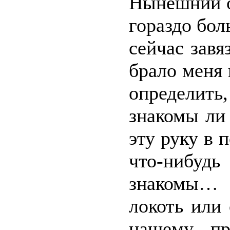
Нынешний о
гораздо бол
сейчас зав
брало меня 
определить
знакомы ли
эту руку в 
что-нибу
знакомы… 
локоть или
нашему пр