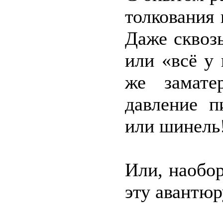
толкования 
Даже сквоз
или «всё у
же замате
давление п
или шинель
Или, наобор
эту авантюр