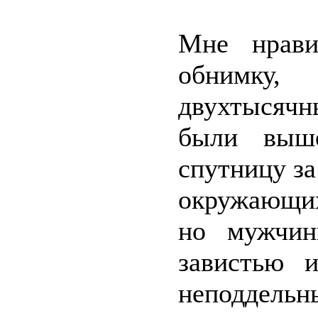
Мне нрави
обнимку
двухтысяч
были выш
спутницу за
окружающих
но мужчин
завистью 
неподдель