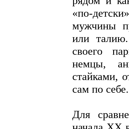
рядом и ка
«по-детски
мужчины п
или талию
своего па
немцы, ан
стайками, 
сам по себе.
Для сравн
начала XX 